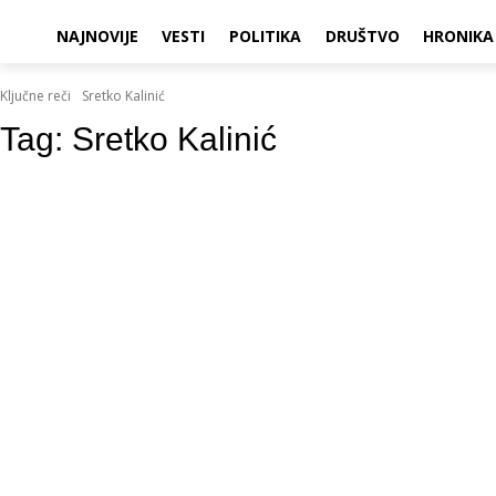
NAJNOVIJE
VESTI
POLITIKA
DRUŠTVO
HRONIKA
Ključne reči
Sretko Kalinić
Tag:
Sretko Kalinić