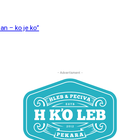
an – ko je ko”
- Advertisment -