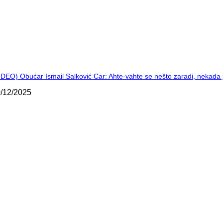
IDEO) Obućar Ismail Salković Car: Ahte-vahte se nešto zaradi, nekada 
/12/2025