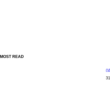
MOST READ
(V
31