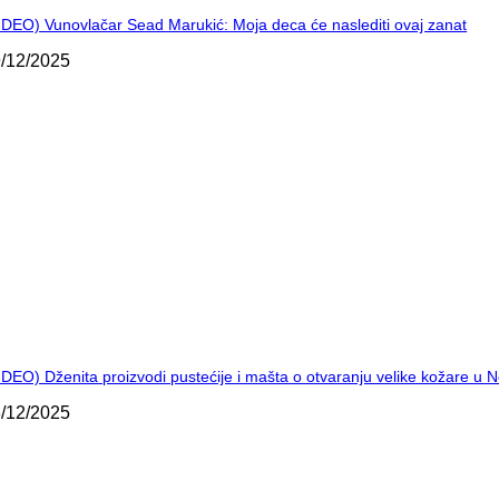
IDEO) Vunovlačar Sead Marukić: Moja deca će naslediti ovaj zanat
/12/2025
IDEO) Dženita proizvodi pustećije i mašta o otvaranju velike kožare u
/12/2025