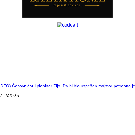
IDEO) Časovničar i planinar Zijo: Da bi bio uspešan majstor potrebno 
/12/2025