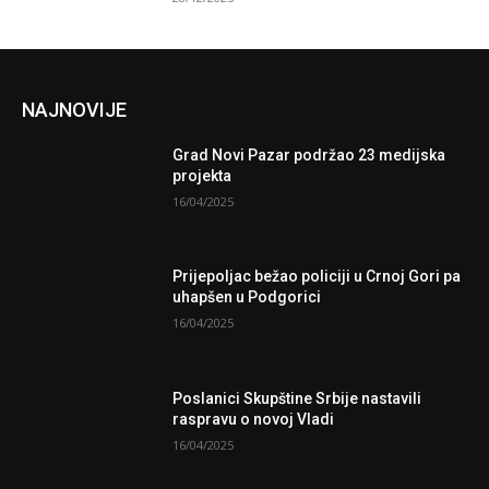
NAJNOVIJE
Grad Novi Pazar podržao 23 medijska
projekta
16/04/2025
Prijepoljac bežao policiji u Crnoj Gori pa
uhapšen u Podgorici
16/04/2025
Poslanici Skupštine Srbije nastavili
raspravu o novoj Vladi
16/04/2025