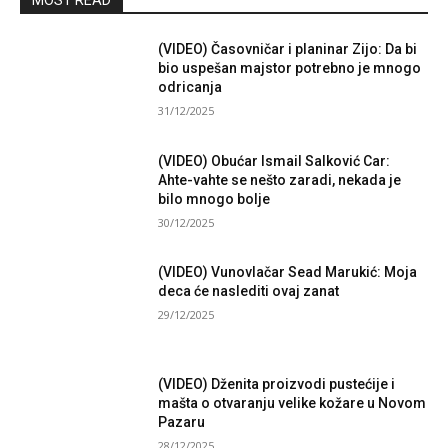
MOST READ
(VIDEO) Časovničar i planinar Zijo: Da bi
bio uspešan majstor potrebno je mnogo
odricanja
31/12/2025
(VIDEO) Obućar Ismail Salković Car:
Ahte-vahte se nešto zaradi, nekada je
bilo mnogo bolje
30/12/2025
(VIDEO) Vunovlačar Sead Marukić: Moja
deca će naslediti ovaj zanat
29/12/2025
(VIDEO) Dženita proizvodi pustećije i
mašta o otvaranju velike kožare u Novom
Pazaru
28/12/2025