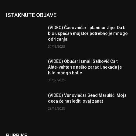
ISTAKNUTE OBJAVE
(VIDEO) Časovničar i planinar Zijo: Da bi
bio uspešan majstor potrebno je mnogo
odricanja
31/12/2025
(VIDEO) Obućar Ismail Salković Car:
Ahte-vahte se nešto zaradi, nekada je
bilo mnogo bolje
30/12/2025
(VIDEO) Vunovlačar Sead Marukić: Moja
deca će naslediti ovaj zanat
29/12/2025
RUBRIKE