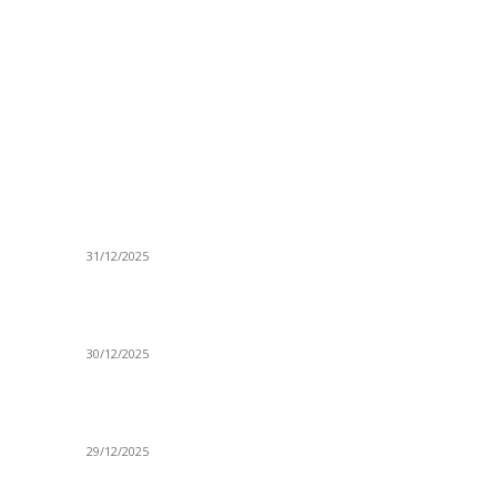
ISTAKNUTE OBJAVE
R
ta
(VIDEO) Časovničar i planinar Zijo: Da bi bio
Ve
uspešan majstor potrebno je mnogo odricanja
Is
31/12/2025
Po
(VIDEO) Obućar Ismail Salković Car: Ahte-vahte
D
se nešto zaradi, nekada je bilo mnogo bolje
Sp
30/12/2025
H
 o
(VIDEO) Vunovlačar Sead Marukić: Moja deca
K
će naslediti ovaj zanat
Sv
29/12/2025