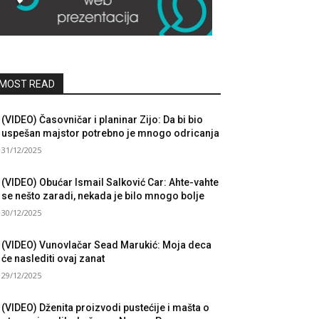
MOST READ
(VIDEO) Časovničar i planinar Zijo: Da bi bio
uspešan majstor potrebno je mnogo odricanja
31/12/2025
(VIDEO) Obućar Ismail Salković Car: Ahte-vahte
se nešto zaradi, nekada je bilo mnogo bolje
30/12/2025
(VIDEO) Vunovlačar Sead Marukić: Moja deca
će naslediti ovaj zanat
29/12/2025
(VIDEO) Dženita proizvodi pustećije i mašta o