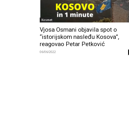
Kosmet
Vjosa Osmani objavila spot o
“istorijskom nasleđu Kosova”,
reagovao Petar Petković
06/06/2022