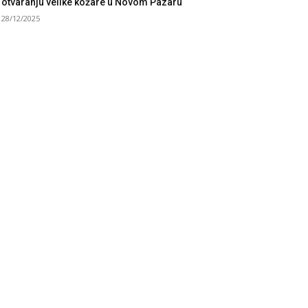
otvaranju velike kožare u Novom Pazaru
28/12/2025
UBRIKE
sti
3058
taknuto
1593
litika
816
ruštvo
751
ort
475
ronika
442
osmet
238
et
233