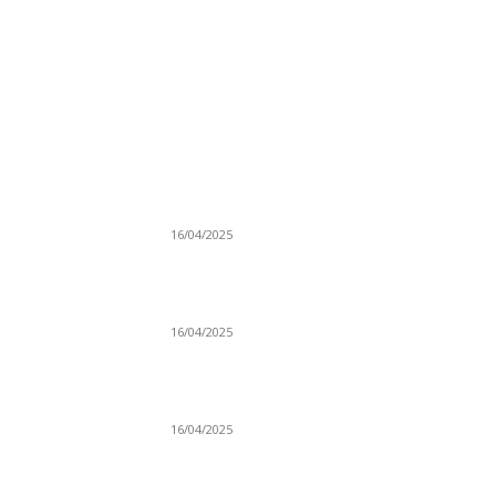
NAJNOVIJE
Grad Novi Pazar podržao 23 medijska projek
16/04/2025
Prijepoljac bežao policiji u Crnoj Gori pa
uhapšen u Podgorici
16/04/2025
Poslanici Skupštine Srbije nastavili raspravu
novoj Vladi
16/04/2025