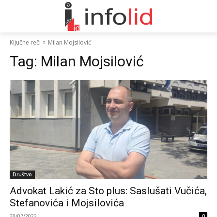
Ključne reči
Milan Mojsilović
Tag:
Milan Mojsilović
Društvo
Advokat Lakić za Sto plus: Saslušati Vučića,
Stefanovića i Mojsilovića
28/07/2022
0