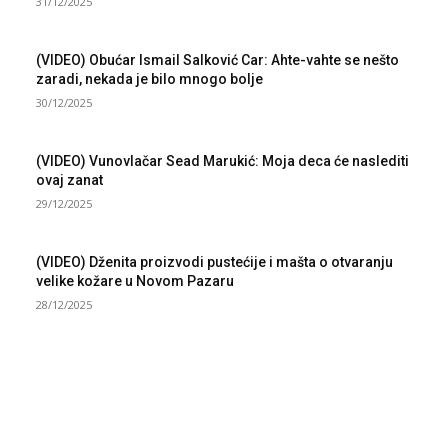
31/12/2025
(VIDEO) Obućar Ismail Salković Car: Ahte-vahte se nešto
zaradi, nekada je bilo mnogo bolje
30/12/2025
(VIDEO) Vunovlačar Sead Marukić: Moja deca će naslediti
ovaj zanat
29/12/2025
(VIDEO) Dženita proizvodi pustećije i mašta o otvaranju
velike kožare u Novom Pazaru
28/12/2025
NAJNOVIJE