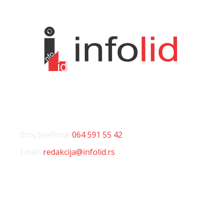
KONTAKT
Broj telefona:
064 591 55 42
Email:
redakcija@infolid.rs
DRUŠTVENE MREŽE