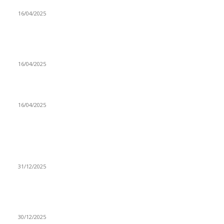
Grad Novi Pazar podržao 23 medijska projekta
16/04/2025
Prijepoljac bežao policiji u Crnoj Gori pa uhapšen u
Podgorici
16/04/2025
Poslanici Skupštine Srbije nastavili raspravu o novoj Vladi
16/04/2025
ISTAKNUTE OBJAVE
(VIDEO) Časovničar i planinar Zijo: Da bi bio uspešan
majstor potrebno je mnogo odricanja
31/12/2025
(VIDEO) Obućar Ismail Salković Car: Ahte-vahte se nešto
zaradi, nekada je bilo mnogo bolje
30/12/2025