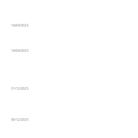
Prijepoljac bežao policiji u Crnoj Gori pa uhapšen u
Podgorici
16/04/2025
Poslanici Skupštine Srbije nastavili raspravu o novoj Vladi
16/04/2025
ISTAKNUTE OBJAVE
(VIDEO) Časovničar i planinar Zijo: Da bi bio uspešan
majstor potrebno je mnogo odricanja
31/12/2025
(VIDEO) Obućar Ismail Salković Car: Ahte-vahte se nešto
zaradi, nekada je bilo mnogo bolje
30/12/2025
(VIDEO) Vunovlačar Sead Marukić: Moja deca će naslediti