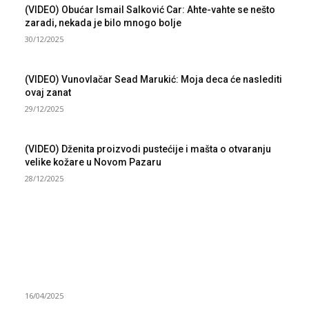
(VIDEO) Obućar Ismail Salković Car: Ahte-vahte se nešto
zaradi, nekada je bilo mnogo bolje
30/12/2025
(VIDEO) Vunovlačar Sead Marukić: Moja deca će naslediti
ovaj zanat
29/12/2025
(VIDEO) Dženita proizvodi pustećije i mašta o otvaranju
velike kožare u Novom Pazaru
28/12/2025
NAJNOVIJE
Grad Novi Pazar podržao 23 medijska projekta
16/04/2025