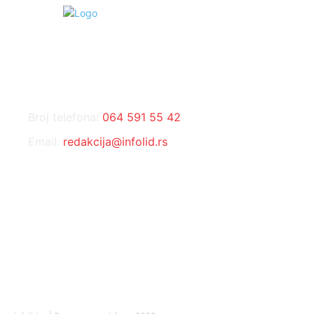
KONTAKT
Broj telefona:
064 591 55 42
Email:
redakcija@infolid.rs
DRUŠTVENE MREŽE