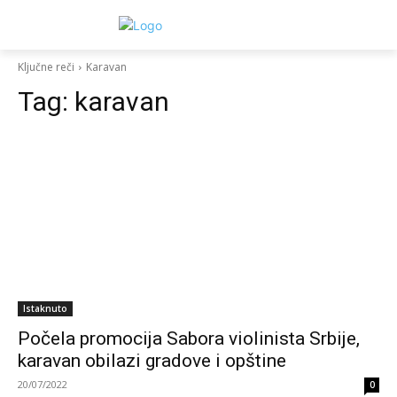
Ključne reči
Karavan
Tag:
karavan
Istaknuto
Počela promocija Sabora violinista Srbije,
karavan obilazi gradove i opštine
20/07/2022
0