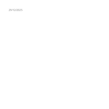
ovaj zanat
29/12/2025
RUBRIKE
Vesti
3058
Istaknuto
1593
Politika
816
Društvo
751
Sport
475
Hronika
442
Kosmet
238
Svet
233