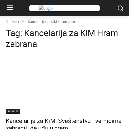
Ključne reči
Kancelarija za KIM Hram zabrana
Tag:
Kancelarija za KIM Hram
zabrana
Kosmet
Kancelarija za KiM: Sveštenstvu i vernicima
zabranili da uđu u hram