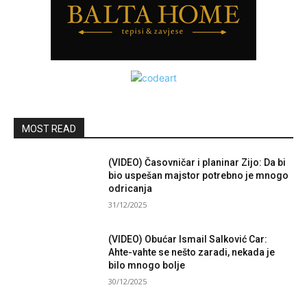
MOST READ
(VIDEO) Časovničar i planinar Zijo: Da bi
bio uspešan majstor potrebno je mnogo
odricanja
31/12/2025
(VIDEO) Obućar Ismail Salković Car:
Ahte-vahte se nešto zaradi, nekada je
bilo mnogo bolje
30/12/2025