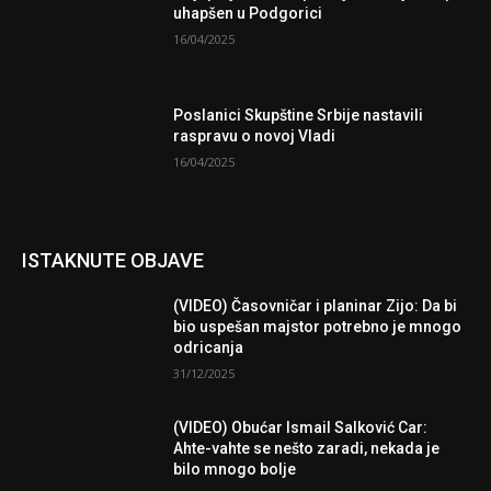
uhapšen u Podgorici
16/04/2025
Poslanici Skupštine Srbije nastavili
raspravu o novoj Vladi
16/04/2025
ISTAKNUTE OBJAVE
(VIDEO) Časovničar i planinar Zijo: Da bi
bio uspešan majstor potrebno je mnogo
odricanja
31/12/2025
(VIDEO) Obućar Ismail Salković Car:
Ahte-vahte se nešto zaradi, nekada je
bilo mnogo bolje