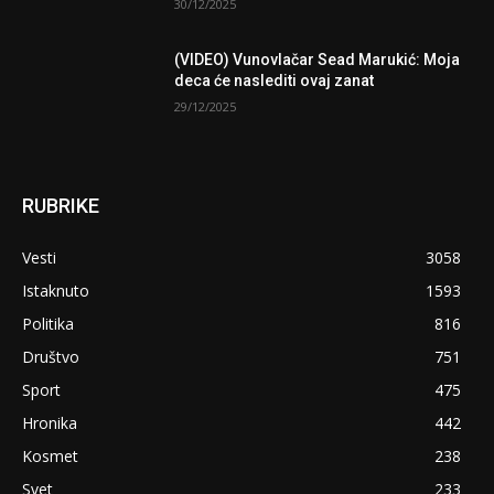
30/12/2025
(VIDEO) Vunovlačar Sead Marukić: Moja
deca će naslediti ovaj zanat
29/12/2025
RUBRIKE
Vesti
3058
Istaknuto
1593
Politika
816
Društvo
751
Sport
475
Hronika
442
Kosmet
238
Svet
233