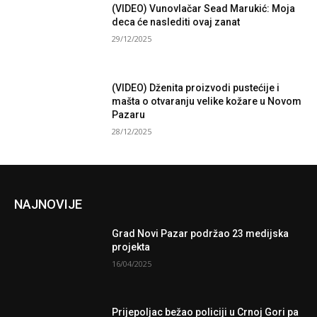
(VIDEO) Vunovlačar Sead Marukić: Moja
deca će naslediti ovaj zanat
29/12/2025
(VIDEO) Dženita proizvodi pustećije i
mašta o otvaranju velike kožare u Novom
Pazaru
28/12/2025
NAJNOVIJE
Grad Novi Pazar podržao 23 medijska
projekta
16/04/2025
Prijepoljac bežao policiji u Crnoj Gori pa