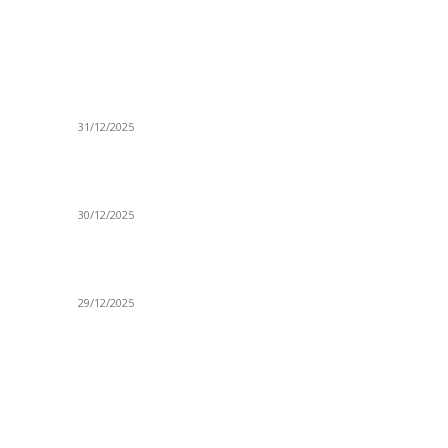
ISTAKNUTE OBJAVE
R
ta
(VIDEO) Časovničar i planinar Zijo: Da bi bio
Ve
uspešan majstor potrebno je mnogo odricanja
Is
31/12/2025
Po
(VIDEO) Obućar Ismail Salković Car: Ahte-vahte
D
se nešto zaradi, nekada je bilo mnogo bolje
Sp
30/12/2025
H
 o
(VIDEO) Vunovlačar Sead Marukić: Moja deca
K
će naslediti ovaj zanat
Sv
29/12/2025
NTAKT
D