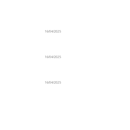
NAJNOVIJE
Grad Novi Pazar podržao 23 medijska projek
16/04/2025
Prijepoljac bežao policiji u Crnoj Gori pa
uhapšen u Podgorici
16/04/2025
Poslanici Skupštine Srbije nastavili raspravu
novoj Vladi
16/04/2025
KO