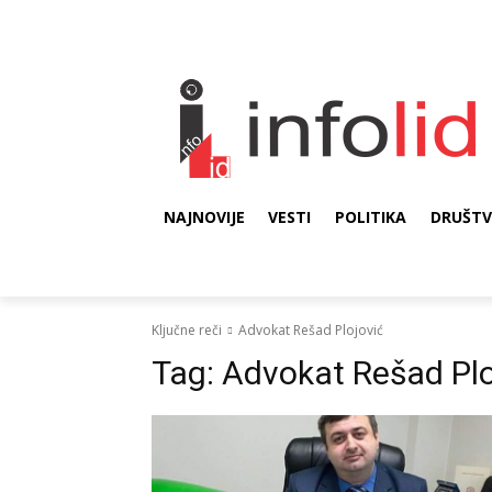
NAJNOVIJE
VESTI
POLITIKA
DRUŠT
Ključne reči
Advokat Rešad Plojović
Tag:
Advokat Rešad Plo