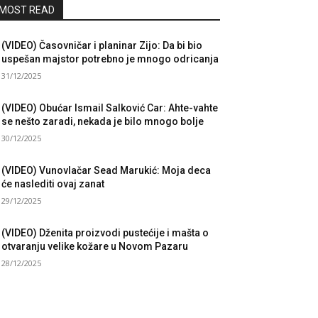
MOST READ
(VIDEO) Časovničar i planinar Zijo: Da bi bio
uspešan majstor potrebno je mnogo odricanja
31/12/2025
(VIDEO) Obućar Ismail Salković Car: Ahte-vahte
se nešto zaradi, nekada je bilo mnogo bolje
30/12/2025
(VIDEO) Vunovlačar Sead Marukić: Moja deca
će naslediti ovaj zanat
29/12/2025
(VIDEO) Dženita proizvodi pustećije i mašta o
otvaranju velike kožare u Novom Pazaru
28/12/2025