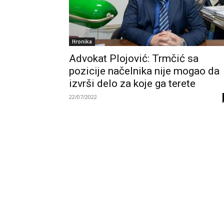
Hronika
Advokat Plojović: Trmčić sa
pozicije načelnika nije mogao da
izvrši delo za koje ga terete
22/07/2022