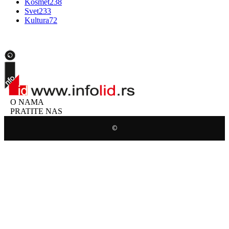
Kosmet
238
Svet
233
Kultura
72
O NAMA
PRATITE NAS
©