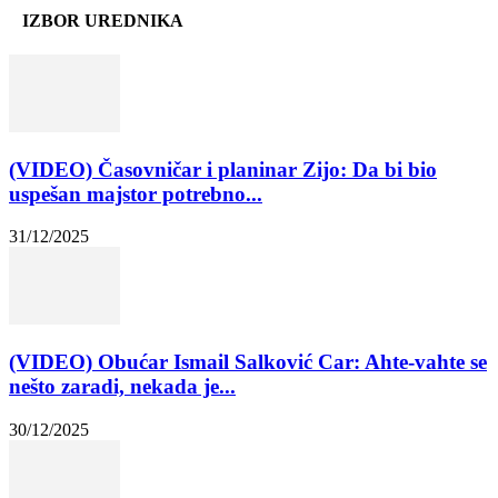
IZBOR UREDNIKA
(VIDEO) Časovničar i planinar Zijo: Da bi bio
uspešan majstor potrebno...
31/12/2025
(VIDEO) Obućar Ismail Salković Car: Ahte-vahte se
nešto zaradi, nekada je...
30/12/2025