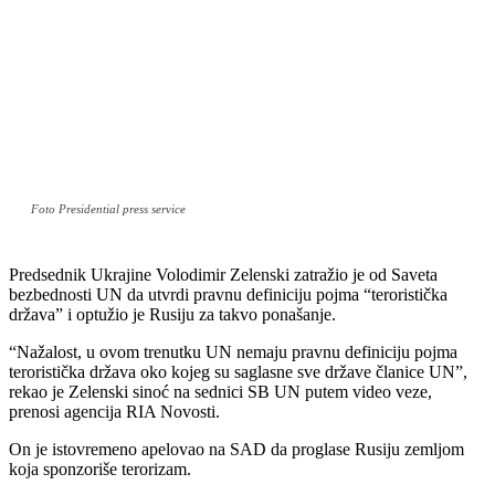
Foto Presidential press service
Predsednik Ukrajine Volodimir Zelenski zatražio je od Saveta
bezbednosti UN da utvrdi pravnu definiciju pojma “teroristička
država” i optužio je Rusiju za takvo ponašanje.
“Nažalost, u ovom trenutku UN nemaju pravnu definiciju pojma
teroristička država oko kojeg su saglasne sve države članice UN”,
rekao je Zelenski sinoć na sednici SB UN putem video veze,
prenosi agencija RIA Novosti.
On je istovremeno apelovao na SAD da proglase Rusiju zemljom
koja sponzoriše terorizam.