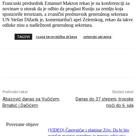
Francuski predsednik Emanuel Makron rekao je na konferenciji za
novinare u utorak da je odbio da proglasi Rusiju za zemlju koja
sponzoriše terorizam, a zvanični predstavnik generalnog sekretara
UN Stefan Dižarik je, komentarišući apel Zelenskog, rekao da takve
odluke nisu u nadležnosti generalnog sekretara.
TAGOVI
rusija teroristička država
zelenski ukrajina
Prethodni tekst
Sledeći tekst
Abazović danas sa Vučićem,
Danas do 37 stepeni, tropske
Brnabić i Dačićem
noći do 6. jula
Povezane objave
(VIDEO) Časovničar i planinar Zijo: Da bi bio
uspešan majstor potrebno je mnogo odricanja