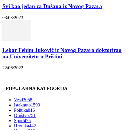
Svi kao jedan za Dušana iz Novog Pazara
03/03/2023
Lekar Fehim Juković iz Novog Pazara doktorirao
na Univerzitetu u Prištini
22/06/2022
POPULARNA KATEGORIJA
Vesti
3058
Istaknuto
1593
Politika
816
Društvo
751
Sport
475
Hronika
442