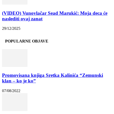
(VIDEO) Vunovlačar Sead Marukić: Moja deca će
naslediti ovaj zanat
29/12/2025
POPULARNE OBJAVE
Promovisana knjiga Sretka Kalinića “Zemunski
klan – ko je ko”
07/08/2022