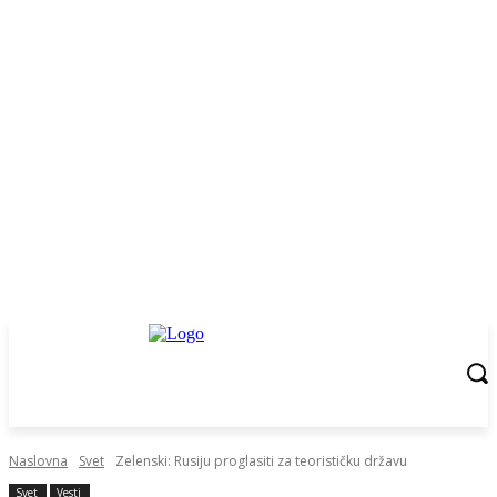
Naslovna
Svet
Zelenski: Rusiju proglasiti za teorističku državu
Svet
Vesti