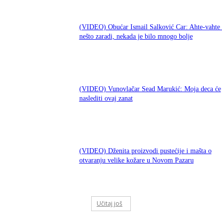
(VIDEO) Obućar Ismail Salković Car: Ahte-vahte 
nešto zaradi, nekada je bilo mnogo bolje
(VIDEO) Vunovlačar Sead Marukić: Moja deca će
naslediti ovaj zanat
(VIDEO) Dženita proizvodi pustećije i mašta o
otvaranju velike kožare u Novom Pazaru
Učitaj još