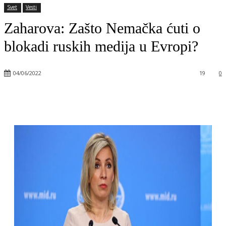
Svet
Vesti
Zaharova: Zašto Nemačka ćuti o
blokadi ruskih medija u Evropi?
04/06/2022
19
0