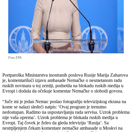
Foto EPA
Portparolka Ministarstva inostranih poslova Rusije Marija Zaharova
je, komentarišući izjavu ambasade Nemačke o nesmetanom radu
ruskih novinara u toj zemlji, podsetila na blokadu ruskih medija u
Evropi i dodala da očekuje komentar Nemačke o slobodi govora.
“Juče mi je jedan Nemac poslao fotografiju televizijskog ekrana na
kome se nalazi sledeći natpis: ‘Ovaj program je trenutno
nedostupan. Radimo na uspostavljanju rada servisa. Uzrok problema
nije vaša oprema’. Uzrok problema je blokada ruskih medija u
Evropi. Taj čovek je želeo da gleda televiziju ‘Rusija’. Sa
nestrpljenjem čekam komentare nemačke ambasade u Moskvi na