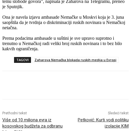
temu slobode govora”, napisala je Zaharova na Telegramu, preneo
je Sputnjik.
Ona je navela izjavu ambasade Nemačke u Moskvi koja je 3. juna
saopštila da je tvrdnja o diskriminaciji ruskih novinara u Nemačkoj
netačna.
Prema podacima ambasade u suštini je sve upravo suprotno i
trenutno u Nemačkoj radi veliki broj ruskih novinara i to bez bilo
kakvih ograničenja.
TAGOVI
Zaharova Nemačka blokada ruskih medija u Evropi
Prethodni tekst
Sledeći tekst
Više od 10 miliona evra iz
Petković: Kurti vodi politiku
kosovskog budžeta za odbranu
izolacije KIM