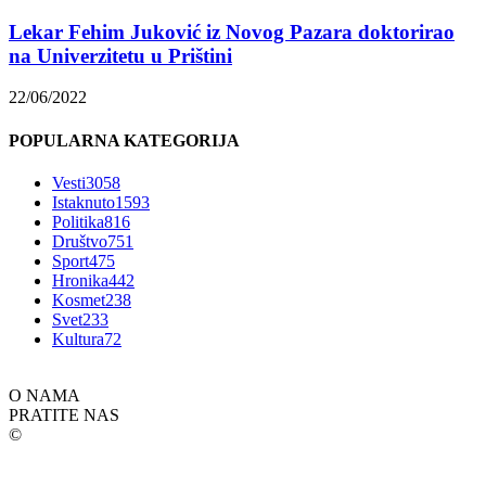
Lekar Fehim Juković iz Novog Pazara doktorirao
na Univerzitetu u Prištini
22/06/2022
POPULARNA KATEGORIJA
Vesti
3058
Istaknuto
1593
Politika
816
Društvo
751
Sport
475
Hronika
442
Kosmet
238
Svet
233
Kultura
72
O NAMA
PRATITE NAS
©