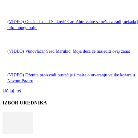
(VIDEO) Obućar Ismail Salković Car: Ahte-vahte se nešto zaradi, nekada 
bilo mnogo bolje
(VIDEO) Vunovlačar Sead Marukić: Moja deca će naslediti ovaj zanat
(VIDEO) Dženita proizvodi pustećije i mašta o otvaranju velike kožare u
Novom Pazaru
Učitaj još
IZBOR UREDNIKA