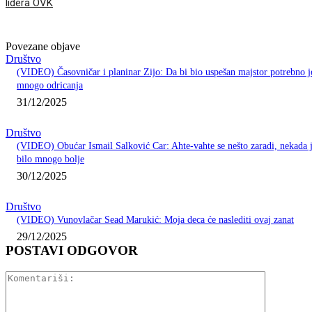
lidera OVK
Povezane objave
Društvo
(VIDEO) Časovničar i planinar Zijo: Da bi bio uspešan majstor potrebno j
mnogo odricanja
31/12/2025
Društvo
(VIDEO) Obućar Ismail Salković Car: Ahte-vahte se nešto zaradi, nekada 
bilo mnogo bolje
30/12/2025
Društvo
(VIDEO) Vunovlačar Sead Marukić: Moja deca će naslediti ovaj zanat
29/12/2025
POSTAVI ODGOVOR
Komentariš