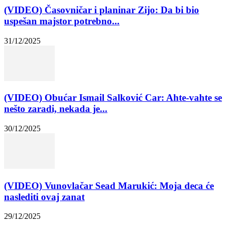
(VIDEO) Časovničar i planinar Zijo: Da bi bio
uspešan majstor potrebno...
31/12/2025
(VIDEO) Obućar Ismail Salković Car: Ahte-vahte se
nešto zaradi, nekada je...
30/12/2025
(VIDEO) Vunovlačar Sead Marukić: Moja deca će
naslediti ovaj zanat
29/12/2025