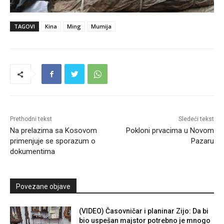
TAGOVI
Kina
Ming
Mumija
Prethodni tekst
Sledeći tekst
Na prelazima sa Kosovom
Pokloni prvacima u Novom
primenjuje se sporazum o
Pazaru
dokumentima
Povezane objave
(VIDEO) Časovničar i planinar Zijo: Da bi
bio uspešan majstor potrebno je mnogo