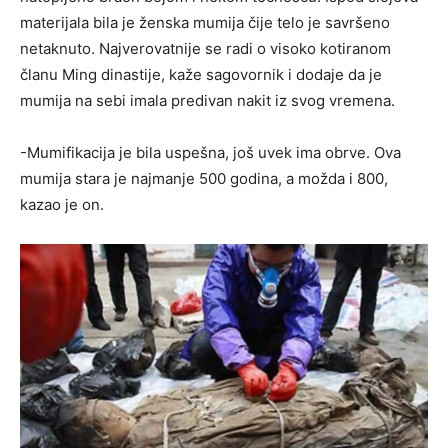
materijala bila je ženska mumija čije telo je savršeno
netaknuto. Najverovatnije se radi o visoko kotiranom
članu Ming dinastije, kaže sagovornik i dodaje da je
mumija na sebi imala predivan nakit iz svog vremena.
-Mumifikacija je bila uspešna, još uvek ima obrve. Ova
mumija stara je najmanje 500 godina, a možda i 800,
kazao je on.