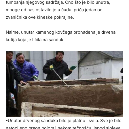
tumbanja njegovog sadržaja. Ono što je bilo unutra,
mnoge od nas ostavilo je u čudu, priča jedan od
zvaničnika ove kineske pokrajine.
Naime, unutar kamenog kovčega pronađena je drvena
kutija koja je ličila na sanduk.
-Unutar drvenog sanduka bilo je platno i svila. Sve je bilo
natopljeno braon bojom i nekom tečnošću. Ispod slojeva