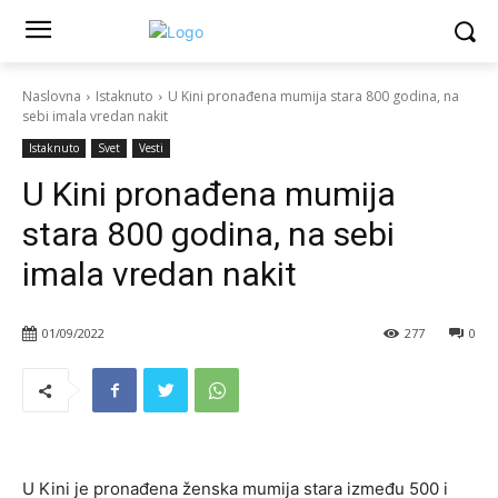
Naslovna
Istaknuto
U Kini pronađena mumija stara 800 godina, na
sebi imala vredan nakit
Istaknuto
Svet
Vesti
U Kini pronađena mumija
stara 800 godina, na sebi
imala vredan nakit
01/09/2022
277
0
U Kini je pronađena ženska mumija stara između 500 i