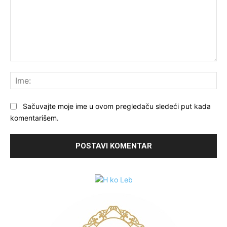
Komentariši:
Ime
Sačuvajte moje ime u ovom pregledaču sledeći put kada
komentarišem.