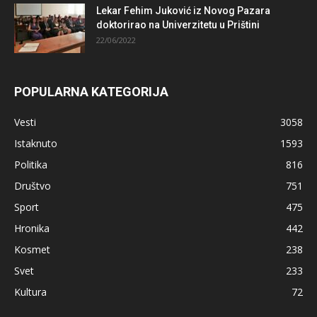
Lekar Fehim Juković iz Novog Pazara
doktorirao na Univerzitetu u Prištini
22/06/2022
POPULARNA KATEGORIJA
Vesti
3058
Istaknuto
1593
Politika
816
Društvo
751
Sport
475
Hronika
442
Kosmet
238
Svet
233
Kultura
72