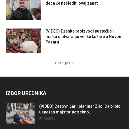
deca će naslediti ovaj zanat
(VIDEO) Dženita proizvodi pustećije i
mašta o otvaranju velike kožare u Novom
Pazaru
Učitaj još
IZBOR UREDNIKA
(VIDEO) Časovničar i planinar Zijo: Da bi bio
uspešan majstor potrebno...
31/12/2025