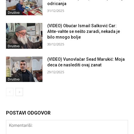
odricanja
31/12/2025
Društvo
(VIDEO) Obućar Ismail Salković Car:
Ahte-vahte se nešto zaradi, nekada je
bilo mnogo bolje
30/12/2025
Društvo
(VIDEO) Vunovlačar Sead Marukić: Moja
deca će naslediti ovaj zanat
29/12/2025
Društvo
POSTAVI ODGOVOR