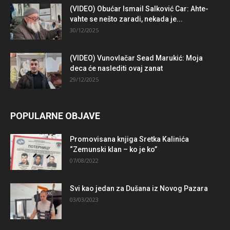
(VIDEO) Obućar Ismail Salković Car: Ahte-
vahte se nešto zaradi, nekada je...
30/12/2025
(VIDEO) Vunovlačar Sead Marukić: Moja
deca će naslediti ovaj zanat
29/12/2025
POPULARNE OBJAVE
Promovisana knjiga Sretka Kalinića
“Zemunski klan – ko je ko”
07/08/2022
Svi kao jedan za Dušana iz Novog Pazara
03/03/2023