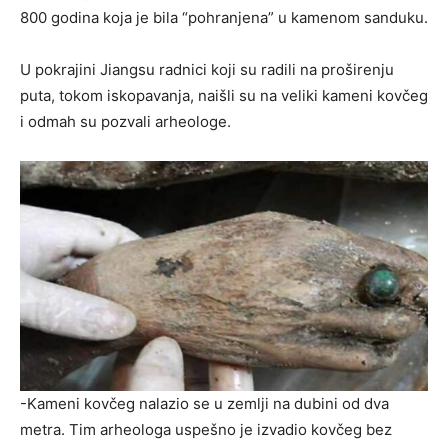
800 godina koja je bila “pohranjena” u kamenom sanduku.
U pokrajini Jiangsu radnici koji su radili na proširenju
puta, tokom iskopavanja, naišli su na veliki kameni kovčeg
i odmah su pozvali arheologe.
-Kameni kovčeg nalazio se u zemlji na dubini od dva
metra. Tim arheologa uspešno je izvadio kovčeg bez