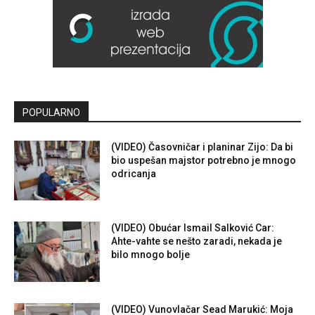
POPULARNO
(VIDEO) Časovničar i planinar Zijo: Da bi
bio uspešan majstor potrebno je mnogo
odricanja
(VIDEO) Obućar Ismail Salković Car:
Ahte-vahte se nešto zaradi, nekada je
bilo mnogo bolje
(VIDEO) Vunovlačar Sead Marukić: Moja