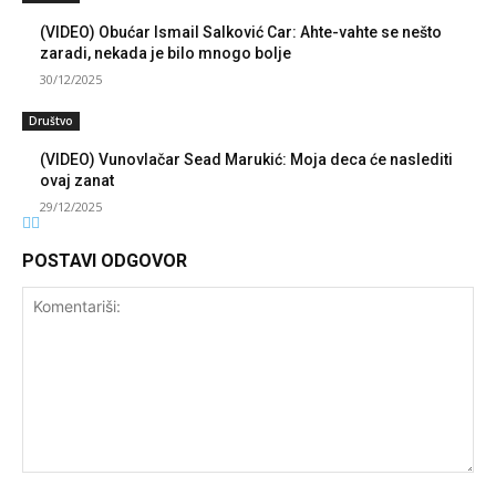
(VIDEO) Obućar Ismail Salković Car: Ahte-vahte se nešto
zaradi, nekada je bilo mnogo bolje
30/12/2025
Društvo
(VIDEO) Vunovlačar Sead Marukić: Moja deca će naslediti
ovaj zanat
29/12/2025
POSTAVI ODGOVOR
Komentariši: