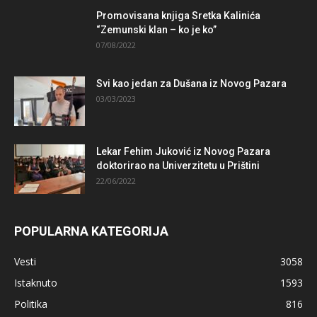
Promovisana knjiga Sretka Kalinića
“Zemunski klan – ko je ko”
07/08/2022
Svi kao jedan za Dušana iz Novog Pazara
03/03/2023
Lekar Fehim Juković iz Novog Pazara
doktorirao na Univerzitetu u Prištini
22/06/2022
POPULARNA KATEGORIJA
Vesti
3058
Istaknuto
1593
Politika
816