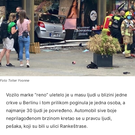
Foto Tviter Yvonne
Vozilo marke “reno” uletelo je u masu ljudi u blizini jedne
crkve u Berlinu i tom prilikom poginula je jedna osoba, a
najmanje 30 ljudi je povređeno. Automobil sive boje
neprilagođenom brzinom kretao se u pravcu ljudi,
pešaka, koji su bili u ulici Rankeštrase.