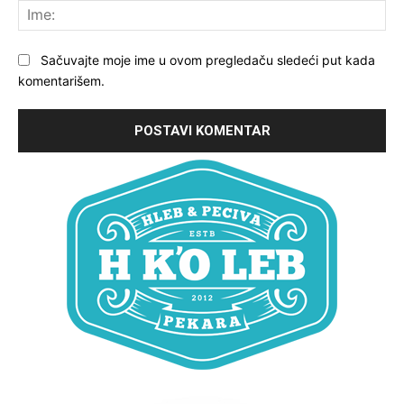
Ime
Sačuvajte moje ime u ovom pregledaču sledeći put kada
komentarišem.