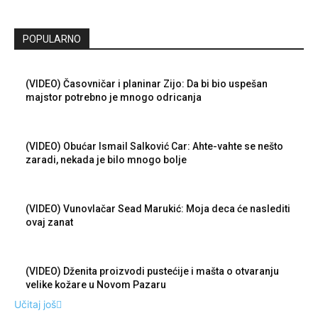
POPULARNO
(VIDEO) Časovničar i planinar Zijo: Da bi bio uspešan
majstor potrebno je mnogo odricanja
(VIDEO) Obućar Ismail Salković Car: Ahte-vahte se nešto
zaradi, nekada je bilo mnogo bolje
(VIDEO) Vunovlačar Sead Marukić: Moja deca će naslediti
ovaj zanat
(VIDEO) Dženita proizvodi pustećije i mašta o otvaranju
velike kožare u Novom Pazaru
Učitaj još