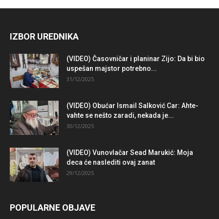
IZBOR UREDNIKA
(VIDEO) Časovničar i planinar Zijo: Da bi bio
uspešan majstor potrebno...
31/12/2025
(VIDEO) Obućar Ismail Salković Car: Ahte-
vahte se nešto zaradi, nekada je...
30/12/2025
(VIDEO) Vunovlačar Sead Marukić: Moja
deca će naslediti ovaj zanat
29/12/2025
POPULARNE OBJAVE