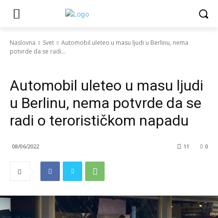
Naslovna
Svet
Automobil uleteo u masu ljudi u Berlinu, nema
potvrde da se radi...
Svet
Vesti
Automobil uleteo u masu ljudi
u Berlinu, nema potvrde da se
radi o terorističkom napadu
08/06/2022
11
0