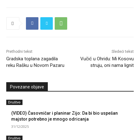
Prethodni tekst
Sledeći tekst
Gradska toplana zagadila
Vučić u Ohridu: Mi Kosovu
reku Rašku u Novom Pazaru
struju, oni nama lignit
Povezane objave
Društvo
(VIDEO) Časovničar i planinar Zijo: Da bi bio uspešan
majstor potrebno je mnogo odricanja
31/12/2025
Društvo