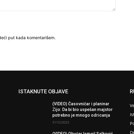
deći put kada komentarišem.
ISTAKNUTE OBJAVE
R
(VIDEO) Časovničar i planinar
Ve
Zijo: Da bi bio uspešan majstor
Is
potrebno je mnogo odricanja
31/12/2025
Po
D
(VIDEO) Obućar Ismail Salković