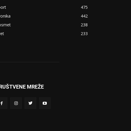
ort
475
ronika
442
osmet
238
et
233
RUŠTVENE MREŽE