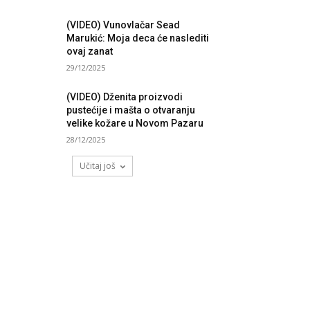
(VIDEO) Vunovlačar Sead
Marukić: Moja deca će naslediti
ovaj zanat
29/12/2025
(VIDEO) Dženita proizvodi
pustećije i mašta o otvaranju
velike kožare u Novom Pazaru
28/12/2025
Učitaj još