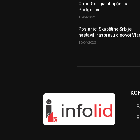
Crnoj Gori pa uhapšen u
Podgorici
16/04/2025
Poslanici Skupštine Srbije
nastavili raspravu o novoj Vla
16/04/2025
KO
B
E