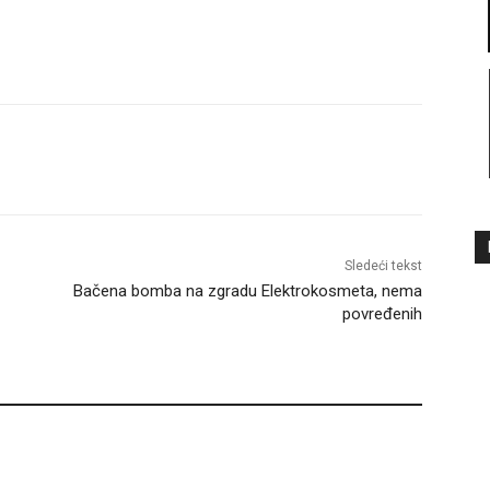
Sledeći tekst
Bačena bomba na zgradu Elektrokosmeta, nema
povređenih