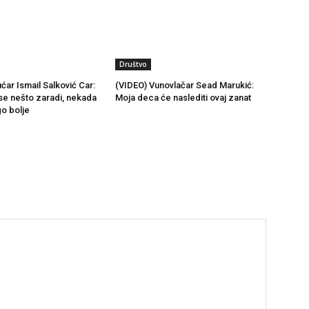
Društvo
ćar Ismail Salković Car:
(VIDEO) Vunovlačar Sead Marukić:
se nešto zaradi, nekada
Moja deca će naslediti ovaj zanat
go bolje