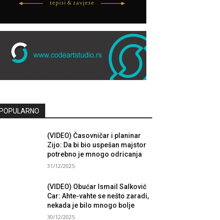
POPULARNO
(VIDEO) Časovničar i planinar
Zijo: Da bi bio uspešan majstor
potrebno je mnogo odricanja
31/12/2025
(VIDEO) Obućar Ismail Salković
Car: Ahte-vahte se nešto zaradi,
nekada je bilo mnogo bolje
30/12/2025