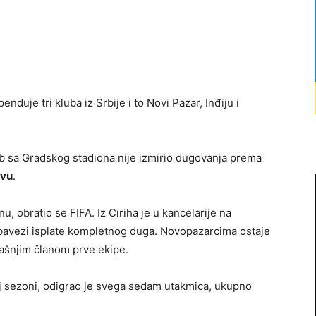
nduje tri kluba iz Srbije i to Novi Pazar, Inđiju i
lub sa Gradskog stadiona nije izmirio dugovanja prema
ovu
.
obratio se FIFA. Iz Ciriha je u kancelarije na
bavezi isplate kompletnog duga. Novopazarcima ostaje
ašnjim članom prve ekipe.
oj sezoni, odigrao je svega sedam utakmica, ukupno