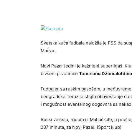
Objavi
Svetska kuća fudbala naložila je FSS da suspe
Mačvu.
Novi Pazar jedini je kažnjeni superligaš. K
bivšem prvotimcu
Tamirlanu
Džamalutdin
Fudbaler sa ruskim pasošem, u međuvremenu, 
beogradske Terazije stiglo obaveštenje o o
i mogućnost eventalnog dogovora sa nekad
Ruski vezista, rodom iz Mahačkale, u prošl
287 minuta, za Novi Pazar. (Sport klub)