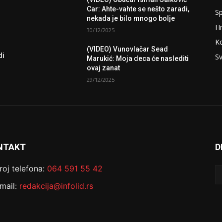
Car: Ahte-vahte se nešto zaradi,
Sp
nekada je bilo mnogo bolje
H
30/12/2025
K
(VIDEO) Vunovlačar Sead
di
Sv
Marukić: Moja deca će naslediti
ovaj zanat
29/12/2025
NTAKT
D
roj telefona:
064 591 55 42
mail:
redakcija@infolid.rs