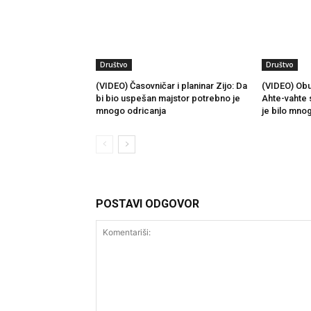
Društvo
Društvo
(VIDEO) Časovničar i planinar Zijo: Da
(VIDEO) Obu
bi bio uspešan majstor potrebno je
Ahte-vahte 
mnogo odricanja
je bilo mno
POSTAVI ODGOVOR