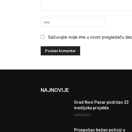
Komentariši:
Ime:
Sačuvajte moje ime u ovom pregledaču sle
NAJNOVIJE
Grad Novi Pazar podržao 23
medijska projekta
16/04/2025
Prijepoljac bežao policiji u