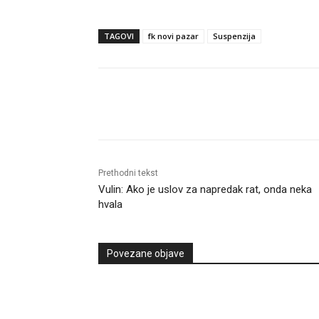
TAGOVI
fk novi pazar
Suspenzija
Objavi
Prethodni tekst
Vulin: Ako je uslov za napredak rat, onda neka
hvala
Povezane objave