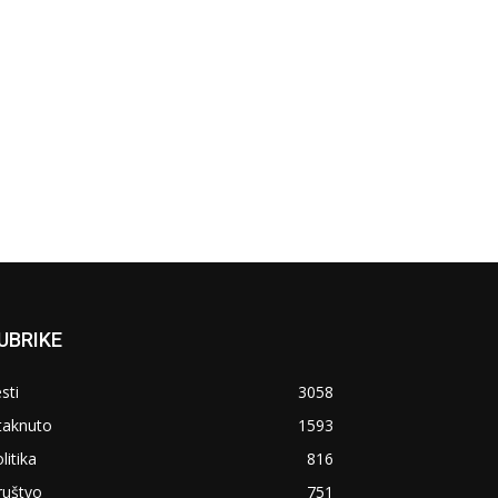
UBRIKE
sti
3058
taknuto
1593
litika
816
ruštvo
751