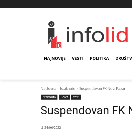
NAJNOVIJE
VESTI
POLITIKA
DRUŠT
Naslovna
Istaknuto
Suspendovan FK Novi Pazar
Istaknuto
Sport
Vesti
Suspendovan FK N
24/06/2022