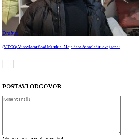
Društvo
(VIDEO) Vunovlačar Sead Marukić: Moja deca će naslediti ovaj zanat
POSTAVI ODGOVOR
Komentar
Molimo unesite svoj komentar!