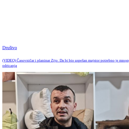
Društvo
(VIDEO) Časovničar i planinar Zijo: Da bi bio uspešan majstor potrebno je mnog
odricanja