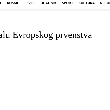
A
KOSMET
SVET
UGAONIK
SPORT
KULTURA
REPO
nalu Evropskog prvenstva