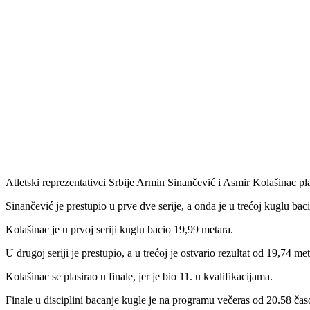
Atletski reprezentativci Srbije Armin Sinančević i Asmir Kolašinac pl
Sinančević je prestupio u prve dve serije, a onda je u trećoj kuglu bac
Kolašinac je u prvoj seriji kuglu bacio 19,99 metara.
U drugoj seriji je prestupio, a u trećoj je ostvario rezultat od 19,74 met
Kolašinac se plasirao u finale, jer je bio 11. u kvalifikacijama.
Finale u disciplini bacanje kugle je na programu večeras od 20.58 čas