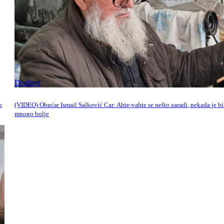
Društvo
o
(VIDEO) Obućar Ismail Salković Car: Ahte-vahte se nešto zaradi, nekada je bi
mnogo bolje