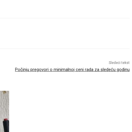
Sledeći tekst
Počinju pregovori o minimalnoj ceni rada za sledeću godinu