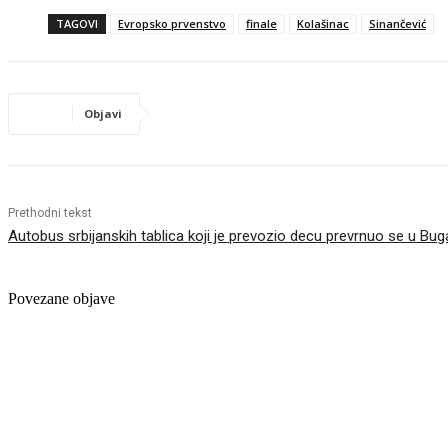
TAGOVI
Evropsko prvenstvo
finale
Kolašinac
Sinančević
Objavi
Prethodni tekst
Autobus srbijanskih tablica koji je prevozio decu prevrnuo se u Bug
Povezane objave