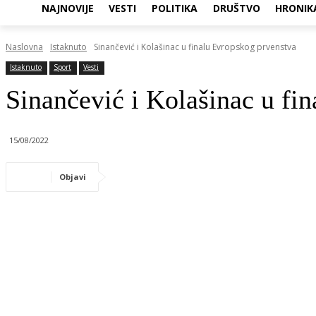
NAJNOVIJE
VESTI
POLITIKA
DRUŠTVO
HRONIK
Naslovna
Istaknuto
Sinančević i Kolašinac u finalu Evropskog prvenstva
Istaknuto
Sport
Vesti
Sinančević i Kolašinac u fi
15/08/2022
Objavi