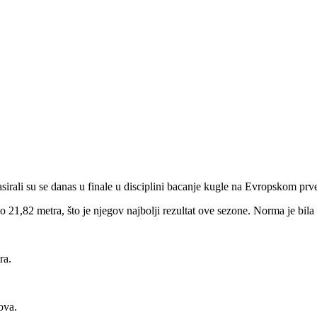
asirali su se danas u finale u disciplini bacanje kugle na Evropskom pr
io 21,82 metra, što je njegov najbolji rezultat ove sezone. Norma je bila
ra.
ova.