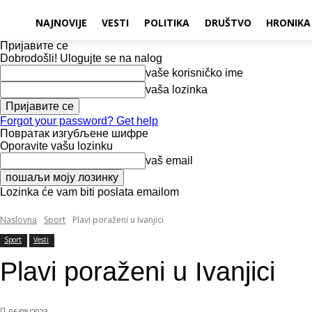
NAJNOVIJE
VESTI
POLITIKA
DRUŠTVO
HRONIKA
Пријавите се
Dobrodošli! Ulogujte se na nalog
vaše korisničko ime
vaša lozinka
Forgot your password? Get help
Повратак изгубљене шифре
Oporavite vašu lozinku
vaš email
Lozinka će vam biti poslata emailom
Naslovna
Sport
Plavi poraženi u Ivanjici
Sport
Vesti
Plavi poraženi u Ivanjici
05/08/2023