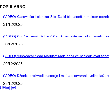
POPULARNO
(VIDEO) Časovničar i planinar Zijo: Da bi bio uspešan majstor potre
31/12/2025
(VIDEO) Obućar Ismail Salković Car: Ahte-vahte se nešto zaradi, nek
30/12/2025
(VIDEO) Vunovlačar Sead Marukić: Moja deca će naslediti ovaj zana
29/12/2025
(VIDEO) Dženita proizvodi pustećije i mašta o otvaranju velike kož
28/12/2025
Učitaj još
NAJNOVIJE