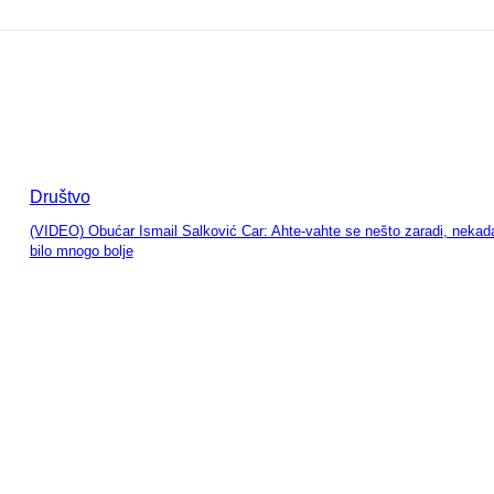
Društvo
(VIDEO) Obućar Ismail Salković Car: Ahte-vahte se nešto zaradi, nekada
bilo mnogo bolje
entariši: