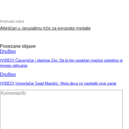
Prethodni tekst
Atletičari u Jerusalimu trče za evropske medalje
Povezane objave
Društvo
(VIDEO) Časovničar i planinar Zijo: Da bi bio uspešan majstor potrebno je
mnogo odricanja
Društvo
(VIDEO) Vunovlačar Sead Marukić: Moja deca će naslediti ovaj zanat
Kom