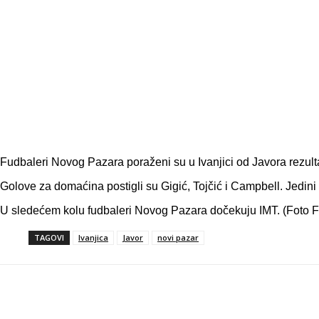
Fudbaleri Novog Pazara poraženi su u Ivanjici od Javora rezult
Golove za domaćina postigli su Gigić, Tojčić i Campbell. Jedini
U sledećem kolu fudbaleri Novog Pazara dočekuju IMT. (Foto 
TAGOVI
Ivanjica
Javor
novi pazar
Objavi