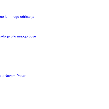
bno je mnogo odricanja
ada je bilo mnogo bolje
t
are u Novom Pazaru