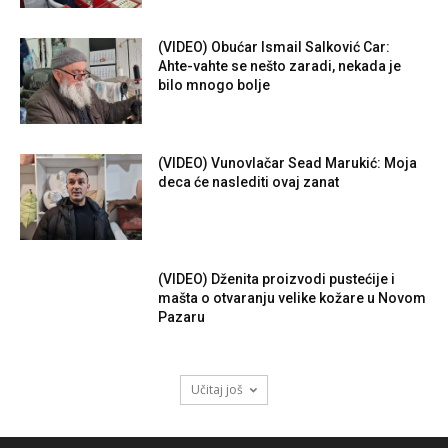
(VIDEO) Obućar Ismail Salković Car:
Ahte-vahte se nešto zaradi, nekada je
bilo mnogo bolje
(VIDEO) Vunovlačar Sead Marukić: Moja
deca će naslediti ovaj zanat
(VIDEO) Dženita proizvodi pustećije i
mašta o otvaranju velike kožare u Novom
Pazaru
Učitaj još