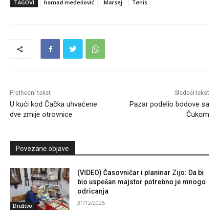
TAGOVI
hamad međedović
Marsej
Tenis
Prethodni tekst
Sledeći tekst
U kući kod Čačka uhvaćene
Pazar podelio bodove sa
dve zmije otrovnice
Čukom
Povezane objave
(VIDEO) Časovničar i planinar Zijo: Da bi
bio uspešan majstor potrebno je mnogo
odricanja
31/12/2025
Društvo