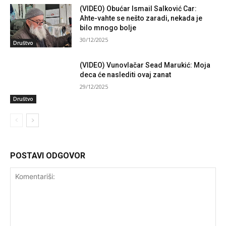
(VIDEO) Obućar Ismail Salković Car:
Ahte-vahte se nešto zaradi, nekada je
bilo mnogo bolje
30/12/2025
Društvo
(VIDEO) Vunovlačar Sead Marukić: Moja
deca će naslediti ovaj zanat
29/12/2025
Društvo
POSTAVI ODGOVOR