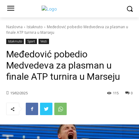
Naslovna
Istaknuto
Međedović pobedio Medvedeva za plasman u
finale ATP turnira u Marseju
Istaknuto
Sport
Vesti
Međedović pobedio
Medvedeva za plasman u
finale ATP turnira u Marseju
15/02/2025
115
0