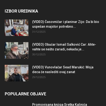
IZBOR UREDNIKA
(VIDEO) Časovničar i planinar Zijo: Da bi bio
uspešan majstor potrebno...
31/12/2025
(VIDEO) Obućar Ismail Salković Car: Ahte-
vahte se nešto zaradi, nekada je...
30/12/2025
(VIDEO) Vunovlačar Sead Marukić: Moja
deca će naslediti ovaj zanat
29/12/2025
POPULARNE OBJAVE
Promovisana knjiga Sretka Kalinića