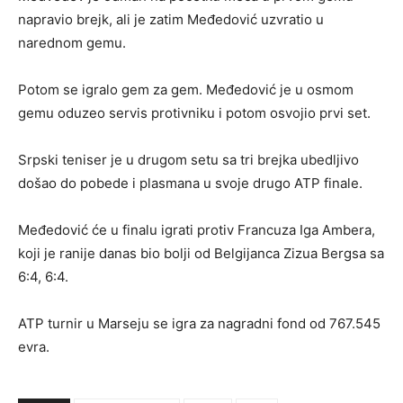
napravio brejk, ali je zatim Međedović uzvratio u
narednom gemu.
Potom se igralo gem za gem. Međedović je u osmom
gemu oduzeo servis protivniku i potom osvojio prvi set.
Srpski teniser je u drugom setu sa tri brejka ubedljivo
došao do pobede i plasmana u svoje drugo ATP finale.
Međedović će u finalu igrati protiv Francuza Iga Ambera,
koji je ranije danas bio bolji od Belgijanca Zizua Bergsa sa
6:4, 6:4.
ATP turnir u Marseju se igra za nagradni fond od 767.545
evra.