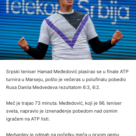
Srpski teniser Hamad Međedović plasirao se u finale ATP
turnira u Marseju, pošto je večeras u polufinalu pobedio
Rusa Danila Medvedeva rezultatom 6:3, 6:2.
Meč je trajao 73 minuta. Međedović, koji je 96. teniser
sveta, napravio je iznenađenje pobedom nad osmim
igračem na ATP listi.
Medvedev je odmah na početku meča u prvom gemu