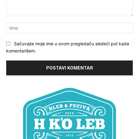
Komentariši:
Ime
Sačuvajte moje ime u ovom pregledaču sledeći put kada
komentarišem.