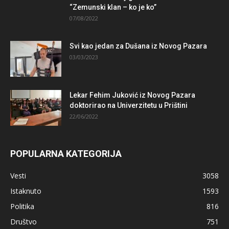
“Zemunski klan – ko je ko”
07/08/2022
Svi kao jedan za Dušana iz Novog Pazara
03/03/2023
Lekar Fehim Juković iz Novog Pazara
doktorirao na Univerzitetu u Prištini
22/06/2022
POPULARNA KATEGORIJA
Vesti
3058
Istaknuto
1593
Politika
816
Društvo
751