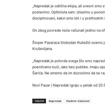
„Napredak je odlična ekipa, ali svesni smo s
postavimo. Optimista sam. Izlazimo u punom 
disciplinovani, kakvi smo bili i u prethodnih 
On zbog povrede neće računati jedino na of
Štoper Pazaraca Slobodan Rubežić ocenio je 
Kruševljana.
„Napredak je potvrda svega što smo napravil
poentiramo kući, iako bez publike. Imaju o
Šarića. Ne smemo da im dozvolimo da se raz
Novi Pazar i Napredak igraju u petak od 20 
TAGOVI
Napredak
Vladimir Gaćinović