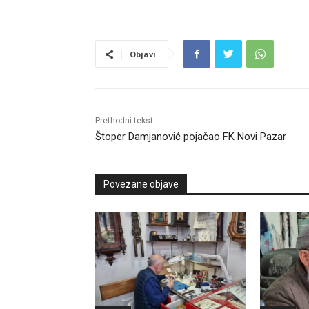
Objavi
Prethodni tekst
Štoper Damjanović pojačao FK Novi Pazar
Povezane objave