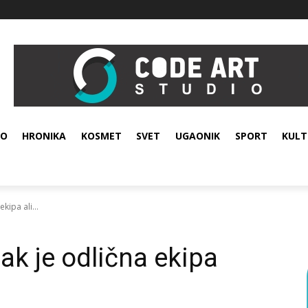
VO
HRONIKA
KOSMET
SVET
UGAONIK
SPORT
KULT
kipa ali...
ak je odlična ekipa