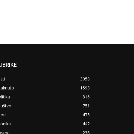
UBRIKE
sti
3058
taknuto
1593
litika
816
ruštvo
751
ort
475
ronika
442
osmet
238