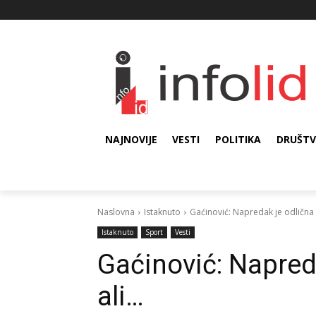
NAJNOVIJE
VESTI
POLITIKA
DRUŠT
Naslovna
Istaknuto
Gaćinović: Napredak je odlična e
Istaknuto
Sport
Vesti
Gaćinović: Napred
ali…