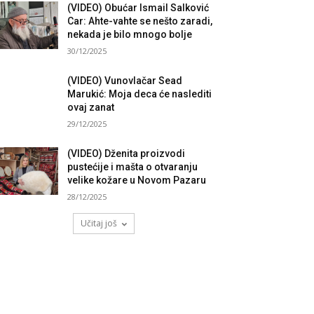
(VIDEO) Obućar Ismail Salković
Car: Ahte-vahte se nešto zaradi,
nekada je bilo mnogo bolje
30/12/2025
(VIDEO) Vunovlačar Sead
Marukić: Moja deca će naslediti
ovaj zanat
29/12/2025
(VIDEO) Dženita proizvodi
pustećije i mašta o otvaranju
velike kožare u Novom Pazaru
28/12/2025
Učitaj još