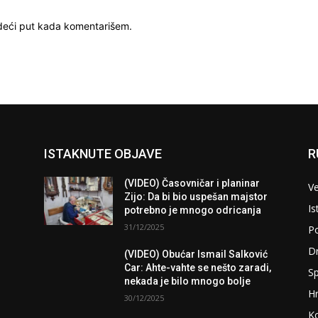
deći put kada komentarišem.
ISTAKNUTE OBJAVE
R
(VIDEO) Časovničar i planinar
Ve
Zijo: Da bi bio uspešan majstor
Is
potrebno je mnogo odricanja
31/12/2025
Po
D
(VIDEO) Obućar Ismail Salković
Car: Ahte-vahte se nešto zaradi,
Sp
nekada je bilo mnogo bolje
H
30/12/2025
K