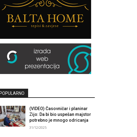
POPULARNO
(VIDEO) Časovničar i planinar
Zijo: Da bi bio uspešan majstor
potrebno je mnogo odricanja
31/12/2025