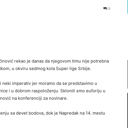
0
inović rekao je danas da njegovom timu nije potrebna
tkom, u okviru sedmog kola Super lige Srbije.
oji neki imperativ jer moramo da se predstavimo u
ice i u dobrom raspoloženju. Sklonili smo euforiju u
inović na konferenciji za novinare.
enju sa devet bodova, dok je Napredak na 14. mestu