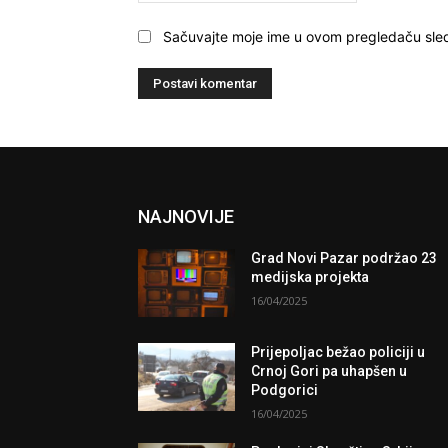
Sačuvajte moje ime u ovom pregledaču sle
NAJNOVIJE
Grad Novi Pazar podržao 23
medijska projekta
16/04/2025
Prijepoljac bežao policiji u
Crnoj Gori pa uhapšen u
Podgorici
16/04/2025