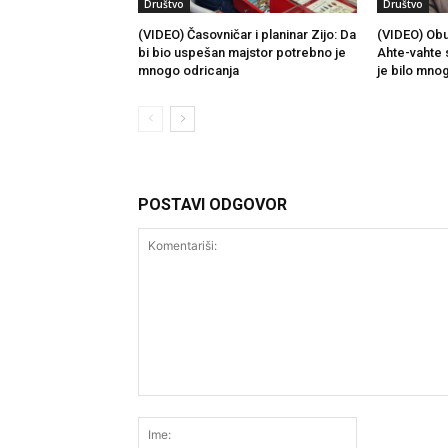
Društvo
Društvo
(VIDEO) Časovničar i planinar Zijo: Da
(VIDEO) Obu
bi bio uspešan majstor potrebno je
Ahte-vahte 
mnogo odricanja
je bilo mno
POSTAVI ODGOVOR
Komentariši:
Ime: