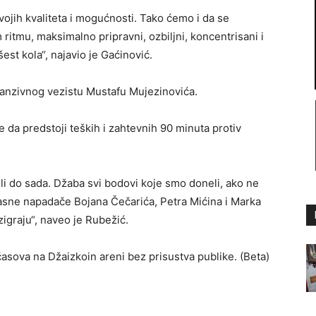
vojih kvaliteta i mogućnosti. Tako ćemo i da se
ritmu, maksimalno pripravni, ozbiljni, koncentrisani i
šest kola“, najavio je Gaćinović.
anzivnog vezistu Mustafu Mujezinovića.
da predstoji teških i zahtevnih 90 minuta protiv
i do sada. Džaba svi bodovi koje smo doneli, ako ne
pasne napadače Bojana Čečarića, Petra Mićina i Marka
igraju“, naveo je Rubežić.
časova na Džaizkoin areni bez prisustva publike. (Beta)