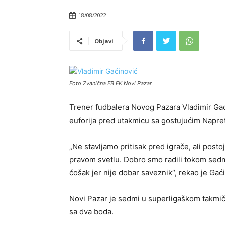
18/08/2022
Objavi
Foto Zvanična FB FK Novi Pazar
Trener fudbalera Novog Pazara Vladimir Gać
euforija pred utakmicu sa gostujućim Napre
„Ne stavljamo pritisak pred igrače, ali post
pravom svetlu. Dobro smo radili tokom sedm
ćošak jer nije dobar saveznik“, rekao je Gać
Novi Pazar je sedmi u superligaškom takmič
sa dva boda.