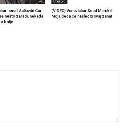
Društvo
ćar Ismail Salković Car:
(VIDEO) Vunovlačar Sead Marukić:
se nešto zaradi, nekada
Moja deca će naslediti ovaj zanat
go bolje