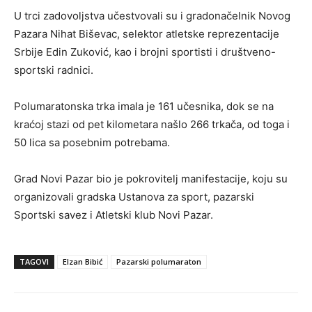
U trci zadovoljstva učestvovali su i gradonačelnik Novog
Pazara Nihat Biševac, selektor atletske reprezentacije
Srbije Edin Zuković, kao i brojni sportisti i društveno-
sportski radnici.
Polumaratonska trka imala je 161 učesnika, dok se na
kraćoj stazi od pet kilometara našlo 266 trkača, od toga i
50 lica sa posebnim potrebama.
Grad Novi Pazar bio je pokrovitelj manifestacije, koju su
organizovali gradska Ustanova za sport, pazarski
Sportski savez i Atletski klub Novi Pazar.
TAGOVI
Elzan Bibić
Pazarski polumaraton