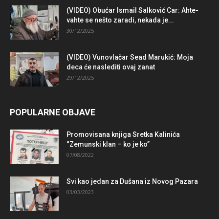
(VIDEO) Obućar Ismail Salković Car: Ahte-
vahte se nešto zaradi, nekada je...
30/12/2025
(VIDEO) Vunovlačar Sead Marukić: Moja
deca će naslediti ovaj zanat
29/12/2025
POPULARNE OBJAVE
Promovisana knjiga Sretka Kalinića
“Zemunski klan – ko je ko”
07/08/2022
Svi kao jedan za Dušana iz Novog Pazara
03/03/2023