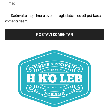
Ime
Sačuvajte moje ime u ovom pregledaču sledeći put kada
komentarišem.