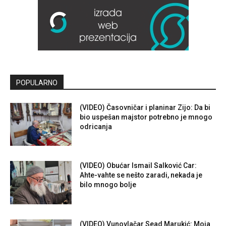
POPULARNO
(VIDEO) Časovničar i planinar Zijo: Da bi
bio uspešan majstor potrebno je mnogo
odricanja
(VIDEO) Obućar Ismail Salković Car:
Ahte-vahte se nešto zaradi, nekada je
bilo mnogo bolje
(VIDEO) Vunovlačar Sead Marukić: Moja