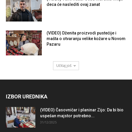
deca će naslediti ovaj zanat
(VIDEO) Dženita proizvodi pustećije i
mašta o otvaranju velike kožare u Novom
Pazaru
Učitaj još
IZBOR UREDNIKA
(VIDEO) Časovničar i planinar Zijo: Da bi bio
uspešan majstor potrebno...
31/12/2025