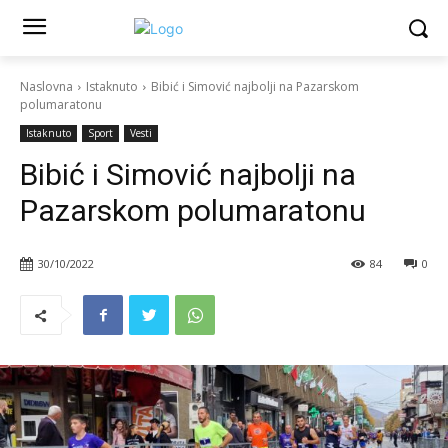
Naslovna
Istaknuto
Bibić i Simović najbolji na Pazarskom
polumaratonu
Istaknuto
Sport
Vesti
Bibić i Simović najbolji na
Pazarskom polumaratonu
30/10/2022
84
0