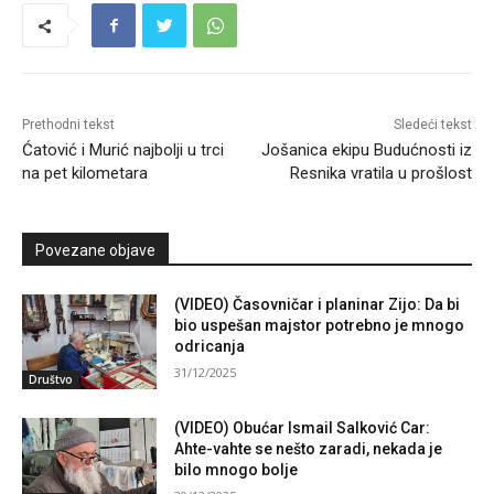
Prethodni tekst
Sledeći tekst
Ćatović i Murić najbolji u trci
Jošanica ekipu Budućnosti iz
na pet kilometara
Resnika vratila u prošlost
Povezane objave
(VIDEO) Časovničar i planinar Zijo: Da bi
bio uspešan majstor potrebno je mnogo
odricanja
31/12/2025
Društvo
(VIDEO) Obućar Ismail Salković Car:
Ahte-vahte se nešto zaradi, nekada je
bilo mnogo bolje