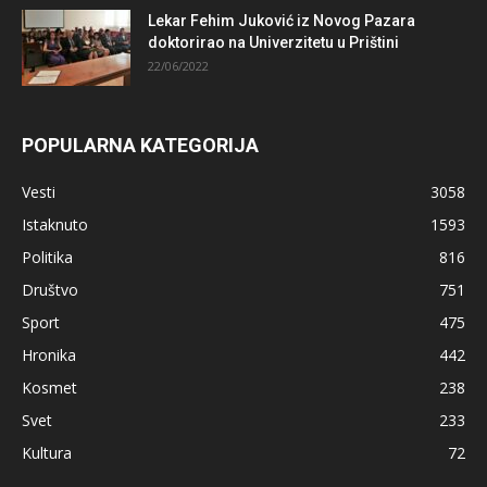
Lekar Fehim Juković iz Novog Pazara
doktorirao na Univerzitetu u Prištini
22/06/2022
POPULARNA KATEGORIJA
Vesti
3058
Istaknuto
1593
Politika
816
Društvo
751
Sport
475
Hronika
442
Kosmet
238
Svet
233
Kultura
72