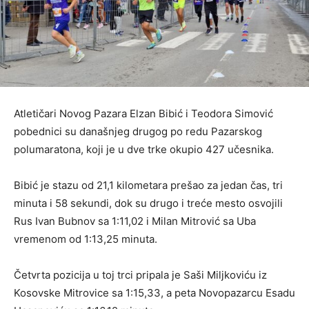
Atletičari Novog Pazara Elzan Bibić i Teodora Simović
pobednici su današnjeg drugog po redu Pazarskog
polumaratona, koji je u dve trke okupio 427 učesnika.
Bibić je stazu od 21,1 kilometara prešao za jedan čas, tri
minuta i 58 sekundi, dok su drugo i treće mesto osvojili
Rus Ivan Bubnov sa 1:11,02 i Milan Mitrović sa Uba
vremenom od 1:13,25 minuta.
Četvrta pozicija u toj trci pripala je Saši Miljkoviću iz
Kosovske Mitrovice sa 1:15,33, a peta Novopazarcu Esadu