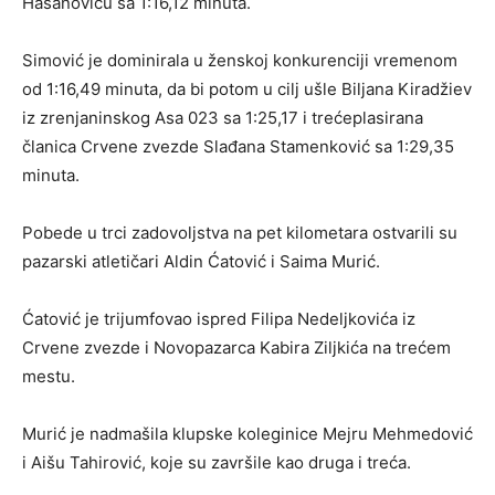
Hasanoviću sa 1:16,12 minuta.
Simović je dominirala u ženskoj konkurenciji vremenom
od 1:16,49 minuta, da bi potom u cilj ušle Biljana Kiradžiev
iz zrenjaninskog Asa 023 sa 1:25,17 i trećeplasirana
članica Crvene zvezde Slađana Stamenković sa 1:29,35
minuta.
Pobede u trci zadovoljstva na pet kilometara ostvarili su
pazarski atletičari Aldin Ćatović i Saima Murić.
Ćatović je trijumfovao ispred Filipa Nedeljkovića iz
Crvene zvezde i Novopazarca Kabira Ziljkića na trećem
mestu.
Murić je nadmašila klupske koleginice Mejru Mehmedović
i Aišu Tahirović, koje su završile kao druga i treća.