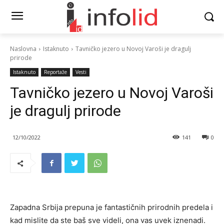
Naslovna
Istaknuto
Tavničko jezero u Novoj Varoši je dragulj
prirode
Istaknuto
Reportaže
Vesti
Tavničko jezero u Novoj Varoši
je dragulj prirode
12/10/2022
141
0
Zapadna Srbija prepuna je fantastičnih prirodnih predela i
kad mislite da ste baš sve videli, ona vas uvek iznenadi.