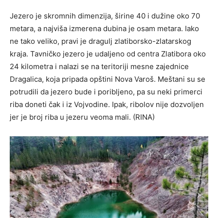
Jezero je skromnih dimenzija, širine 40 i dužine oko 70
metara, a najviša izmerena dubina je osam metara. Iako
ne tako veliko, pravi je dragulj zlatiborsko-zlatarskog
kraja. Tavničko jezero je udaljeno od centra Zlatibora oko
24 kilometra i nalazi se na teritoriji mesne zajednice
Dragalica, koja pripada opštini Nova Varoš. Meštani su se
potrudili da jezero bude i poribljeno, pa su neki primerci
riba doneti čak i iz Vojvodine. Ipak, ribolov nije dozvoljen
jer je broj riba u jezeru veoma mali. (RINA)