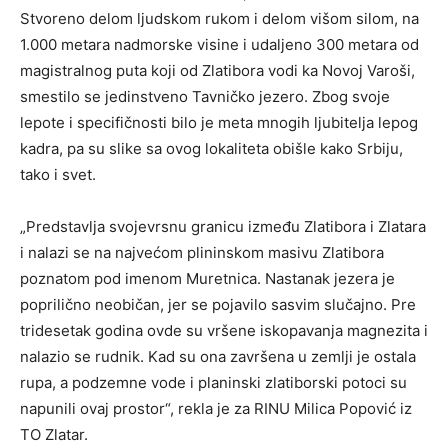
Stvoreno delom ljudskom rukom i delom višom silom, na
1.000 metara nadmorske visine i udaljeno 300 metara od
magistralnog puta koji od Zlatibora vodi ka Novoj Varoši,
smestilo se jedinstveno Tavničko jezero. Zbog svoje
lepote i specifičnosti bilo je meta mnogih ljubitelja lepog
kadra, pa su slike sa ovog lokaliteta obišle kako Srbiju,
tako i svet.
„Predstavlja svojevrsnu granicu između Zlatibora i Zlatara
i nalazi se na najvećom plininskom masivu Zlatibora
poznatom pod imenom Muretnica. Nastanak jezera je
poprilično neobičan, jer se pojavilo sasvim slučajno. Pre
tridesetak godina ovde su vršene iskopavanja magnezita i
nalazio se rudnik. Kad su ona završena u zemlji je ostala
rupa, a podzemne vode i planinski zlatiborski potoci su
napunili ovaj prostor“, rekla je za RINU Milica Popović iz
TO Zlatar.