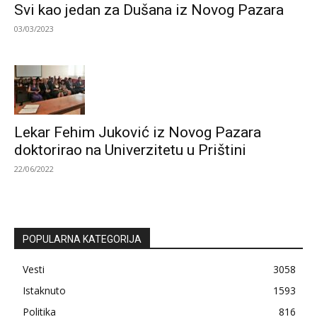
Svi kao jedan za Dušana iz Novog Pazara
03/03/2023
Lekar Fehim Juković iz Novog Pazara
doktorirao na Univerzitetu u Prištini
22/06/2022
POPULARNA KATEGORIJA
Vesti
3058
Istaknuto
1593
Politika
816