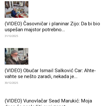
(VIDEO) Časovničar i planinar Zijo: Da bi bio
uspešan majstor potrebno...
31/12/2025
(VIDEO) Obućar Ismail Salković Car: Ahte-
vahte se nešto zaradi, nekada je...
30/12/2025
(VIDEO) Vunovlačar Sead Marukić: Moja