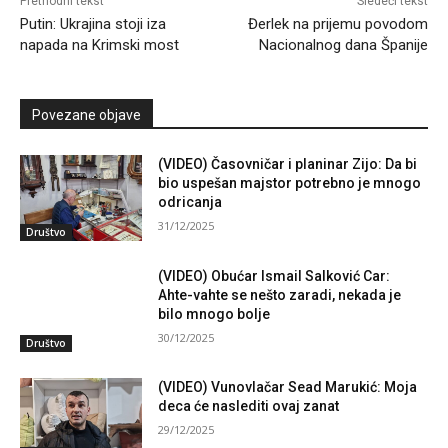
Prethodni tekst
Sledeći tekst
Putin: Ukrajina stoji iza
Đerlek na prijemu povodom
napada na Krimski most
Nacionalnog dana Španije
Povezane objave
(VIDEO) Časovničar i planinar Zijo: Da bi
bio uspešan majstor potrebno je mnogo
odricanja
31/12/2025
Društvo
(VIDEO) Obućar Ismail Salković Car:
Ahte-vahte se nešto zaradi, nekada je
bilo mnogo bolje
30/12/2025
Društvo
(VIDEO) Vunovlačar Sead Marukić: Moja
deca će naslediti ovaj zanat
29/12/2025