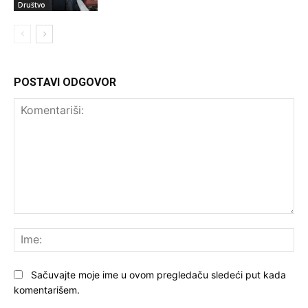
Društvo
POSTAVI ODGOVOR
Komentariši:
Ime
Sačuvajte moje ime u ovom pregledaču sledeći put kada
komentarišem.