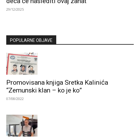
deca će naslediti ovaj zanat
29/12/2025
POPULARNE OBJAVE
Promovisana knjiga Sretka Kalinića
“Zemunski klan – ko je ko”
07/08/2022