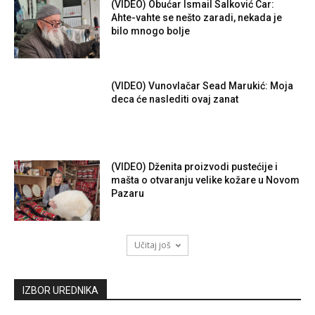
(VIDEO) Obućar Ismail Salković Car:
Ahte-vahte se nešto zaradi, nekada je
bilo mnogo bolje
(VIDEO) Vunovlačar Sead Marukić: Moja
deca će naslediti ovaj zanat
(VIDEO) Dženita proizvodi pustećije i
mašta o otvaranju velike kožare u Novom
Pazaru
Učitaj još
IZBOR UREDNIKA