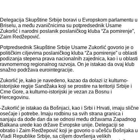
Delegacija Skupštine Srbije boravi u Evropskom parlamentu u
Briselu, a među zvaničnicima su potpredsednik Usame
Zukorlić i narodni poslanik poslaničkog kluba “Za pomirenje”,
Zaim Redžepović.
Potpredsednik Skupštine Srbije Usame Zukorlić govorio je o
političkim ciljevima poslaničkog kluba “Za pomirenje” u oblasti
podizanja stepena prava nacionalnih zajednica, kao i u oblasti
ravnomernog regionalnog razvoja. On je istakao da ovaj klub
snažno podržava eurointegracije.
Zukorlić je, kako je navedeno, kazao da dolazi iz kulturno-
istorijske regije Sandžaka koji se prostire na teritoriji Srbije i
Crne Gore, a kulturno-istorijski je vezan za Bosnu i
Hercegovinu.
-Zukorlić je istakao da Bošnjaci, kao i Srbi i Hrvati, imaju slične
osećaje i potrebe. Imaju rodbinu sa svih strana granica i
sanjaju da dođe dan da se odnosi među državama Zapadnog
Balkana urede kao države Evropske unije. Delegaciji se
obratio i Zaim Redžepović koji je govorio o učešću Bošnjaka u
Vladi Republike Srbije, sa ciljem dovršenja velikih