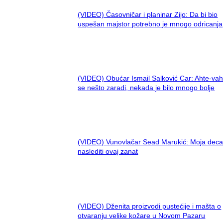
(VIDEO) Časovničar i planinar Zijo: Da bi bio
uspešan majstor potrebno je mnogo odricanja
(VIDEO) Obućar Ismail Salković Car: Ahte-vah
se nešto zaradi, nekada je bilo mnogo bolje
(VIDEO) Vunovlačar Sead Marukić: Moja deca
naslediti ovaj zanat
(VIDEO) Dženita proizvodi pustećije i mašta o
otvaranju velike kožare u Novom Pazaru