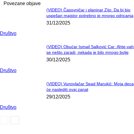
Povezane objave
(VIDEO) Časovničar i planinar Zijo: Da bi bio
uspešan majstor potrebno je mnogo odricanja
31/12/2025
Društvo
(VIDEO) Obućar Ismail Salković Car: Ahte-vah
se nešto zaradi, nekada je bilo mnogo bolje
30/12/2025
Društvo
(VIDEO) Vunovlačar Sead Marukić: Moja deca
će naslediti ovaj zanat
29/12/2025
Društvo