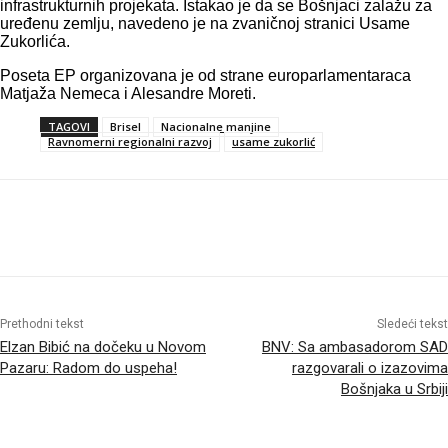
infrastrukturnih projekata. Istakao je da se Bošnjaci zalažu za
uređenu zemlju, navedeno je na zvaničnoj stranici Usame
Zukorlića.
Poseta EP organizovana je od strane europarlamentaraca
Matjaža Nemeca i Alesandre Moreti.
TAGOVI
Brisel
Nacionalne manjine
Ravnomerni regionalni razvoj
usame zukorlić
Prethodni tekst
Sledeći tekst
Elzan Bibić na dočeku u Novom
BNV: Sa ambasadorom SAD
Pazaru: Radom do uspeha!
razgovarali o izazovima
Bošnjaka u Srbiji