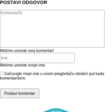
POSTAVI ODGOVOR
Kome
Molimo unesite svoj komentar!
Ime:
Molimo unesite svoje ime
Sačuvajte moje ime u ovom pregledaču sledeći put kada
komentarišem.