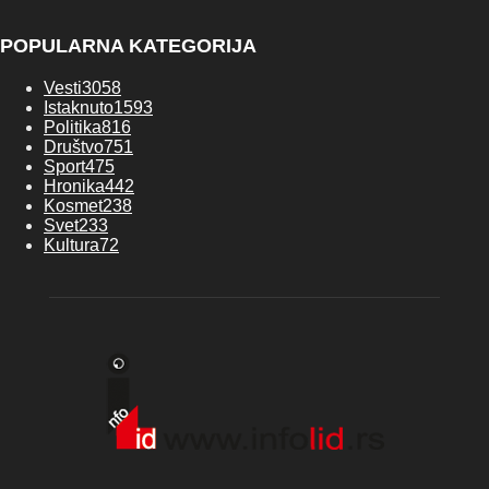
POPULARNA KATEGORIJA
Vesti
3058
Istaknuto
1593
Politika
816
Društvo
751
Sport
475
Hronika
442
Kosmet
238
Svet
233
Kultura
72