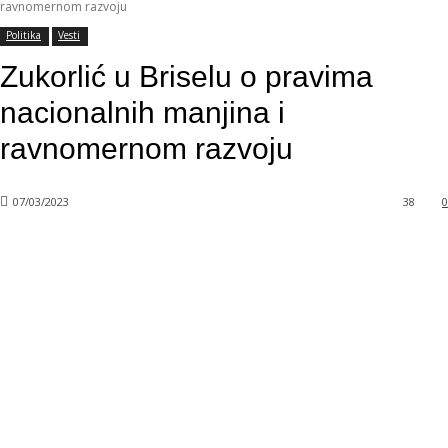
ravnomernom razvoju
Politika
Vesti
Zukorlić u Briselu o pravima
nacionalnih manjina i
ravnomernom razvoju
07/03/2023
38
0