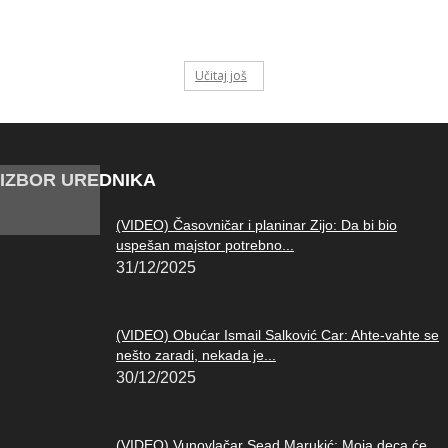
Učitaj još
IZBOR UREDNIKA
(VIDEO) Časovničar i planinar Zijo: Da bi bio
uspešan majstor potrebno...
31/12/2025
(VIDEO) Obućar Ismail Salković Car: Ahte-vahte se
nešto zaradi, nekada je...
30/12/2025
(VIDEO) Vunovlačar Sead Marukić: Moja deca će