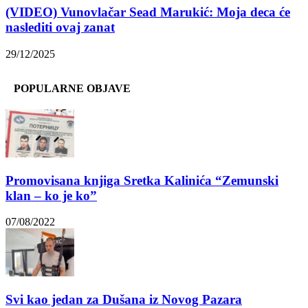
(VIDEO) Vunovlačar Sead Marukić: Moja deca će
naslediti ovaj zanat
29/12/2025
POPULARNE OBJAVE
Promovisana knjiga Sretka Kalinića “Zemunski
klan – ko je ko”
07/08/2022
Svi kao jedan za Dušana iz Novog Pazara