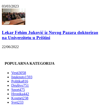
03/03/2023
Lekar Fehim Juković iz Novog Pazara doktorirao
na Univerzitetu u Prištini
22/06/2022
POPULARNA KATEGORIJA
Vesti
3058
Istaknuto
1593
Politika
816
Društvo
751
Sport
475
Hronika
442
Kosmet
238
Svet
233