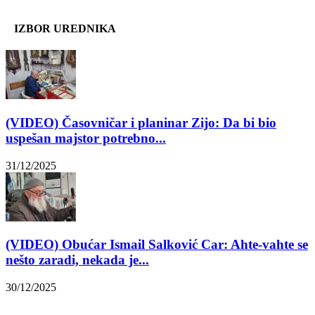
IZBOR UREDNIKA
(VIDEO) Časovničar i planinar Zijo: Da bi bio
uspešan majstor potrebno...
31/12/2025
(VIDEO) Obućar Ismail Salković Car: Ahte-vahte se
nešto zaradi, nekada je...
30/12/2025