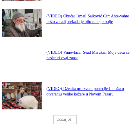
(VIDEO) Obućar Ismail Salković Car: Ahte-vahte 
nešto zaradi, nekada je bilo mnogo bolje
(VIDEO) Vunovlačar Sead Marukić: Moja deca će
naslediti ovaj zanat
(VIDEO) Dženita proizvodi pustećije i mašta o
otvaranju velike kožare u Novom Pazaru
Učitaj još