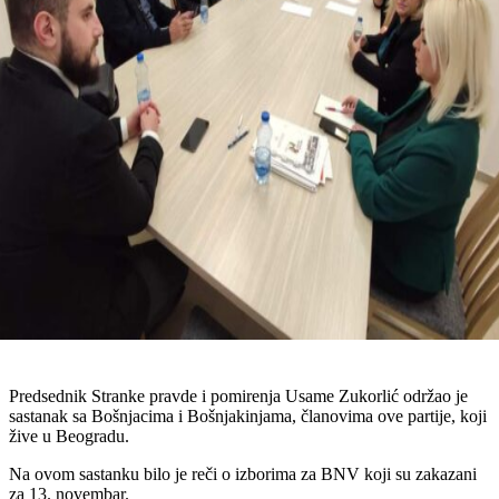
Predsednik Stranke pravde i pomirenja Usame Zukorlić održao je
sastanak sa Bošnjacima i Bošnjakinjama, članovima ove partije, koji
žive u Beogradu.
Na ovom sastanku bilo je reči o izborima za BNV koji su zakazani
za 13. novembar.