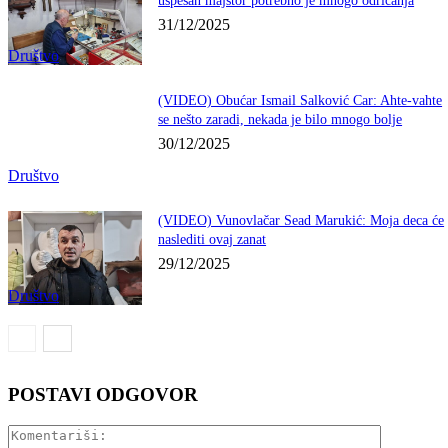
uspešan majstor potrebno je mnogo odricanja
31/12/2025
Društvo
(VIDEO) Obućar Ismail Salković Car: Ahte-vahte
se nešto zaradi, nekada je bilo mnogo bolje
30/12/2025
Društvo
(VIDEO) Vunovlačar Sead Marukić: Moja deca će
naslediti ovaj zanat
29/12/2025
Društvo
POSTAVI ODGOVOR
Komentariš