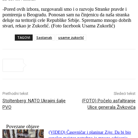
-Pored ovih izbora, razgovarali smo i o razvoju Stranke pravde i
pomirenja u Beogradu. Ponosan sam na činjenicu da naša stranka
deluje na teritoriji cele Republike Srbije. Spremamo mnogo dobrih
stvari, rekao je Zukorlić. (Foto facebook Usama Zukorlić)
TAGOVI
Sastanak
usame zukorlić
Prethodni tekst
Sledeći tekst
Stoltenberg: NATO Ukrajini šalje
(FOTO) Počelo asfaltiranje
PVO
Ulice generala Živkovića
Povezane objave
(VIDEO) Časovničar i planinar Zijo: Da bi bio