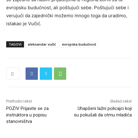
evropsku budućnost, ali poštujući sebe. Poštujući sebe i
verujući da zajednički možemo mnogo toga da uradimo,
istakao je Vučić.
TAGOVI
aleksandar vučić
evropska budućnost
Prethodni tekst
Sledeći tekst
POZIV Prijavite se za
Uhapšeni lažni policajci koji
instruktora u popisu
su pokušali da otmu mladića
stanovništva