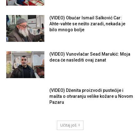
(VIDEO) Obućar Ismail Salković Car:
Ahte-vahte se nešto zaradi, nekada je
bilo mnogo bolje
(VIDEO) Vunovlačar Sead Marukić: Moja
deca će naslediti ovaj zanat
(VIDEO) Dženita proizvodi pustećije i
mašta o otvaranju velike kožare u Novom
Pazaru
Učitaj još