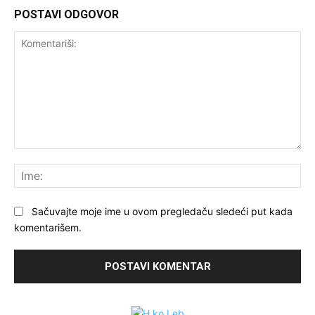
POSTAVI ODGOVOR
Komentariši:
Ime
Sačuvajte moje ime u ovom pregledaču sledeći put kada
komentarišem.