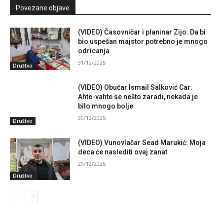
Povezane objave
(VIDEO) Časovničar i planinar Zijo: Da bi
bio uspešan majstor potrebno je mnogo
odricanja
31/12/2025
Društvo
(VIDEO) Obućar Ismail Salković Car:
Ahte-vahte se nešto zaradi, nekada je
bilo mnogo bolje
30/12/2025
Društvo
(VIDEO) Vunovlačar Sead Marukić: Moja
deca će naslediti ovaj zanat
29/12/2025
Društvo