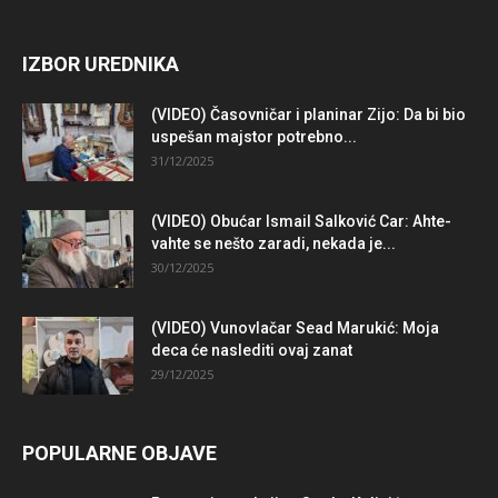
IZBOR UREDNIKA
(VIDEO) Časovničar i planinar Zijo: Da bi bio
uspešan majstor potrebno...
31/12/2025
(VIDEO) Obućar Ismail Salković Car: Ahte-
vahte se nešto zaradi, nekada je...
30/12/2025
(VIDEO) Vunovlačar Sead Marukić: Moja
deca će naslediti ovaj zanat
29/12/2025
POPULARNE OBJAVE