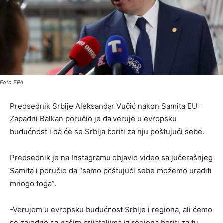
Foto EPA
Predsednik Srbije Aleksandar Vučić nakon Samita EU-
Zapadni Balkan poručio je da veruje u evropsku
budućnost i da će se Srbija boriti za nju poštujući sebe.
Predsednik je na Instagramu objavio video sa jučerašnjeg
Samita i poručio da “samo poštujući sebe možemo uraditi
mnogo toga”.
-Verujem u evropsku budućnost Srbije i regiona, ali ćemo
se zajedno sa našim prijateljima iz regiona boriti za tu