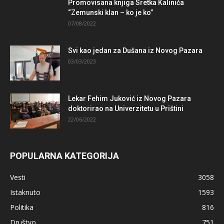
Promovisana knjiga Sretka Kalinića
“Zemunski klan – ko je ko”
07/08/2022
Svi kao jedan za Dušana iz Novog Pazara
03/03/2023
Lekar Fehim Juković iz Novog Pazara
doktorirao na Univerzitetu u Prištini
22/06/2022
POPULARNA KATEGORIJA
Vesti
3058
Istaknuto
1593
Politika
816
Društvo
751