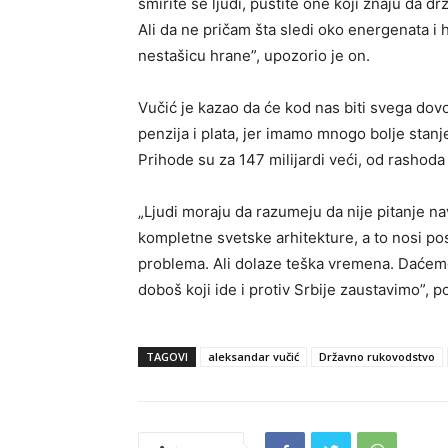
smirite se ljudi, pustite one koji znaju da 
Ali da ne pričam šta sledi oko energenata i 
nestašicu hrane”, upozorio je on.
Vučić je kazao da će kod nas biti svega dovo
penzija i plata, jer imamo mnogo bolje stanj
Prihode su za 147 milijardi veći, od rashoda 
„Ljudi moraju da razumeju da nije pitanje na
kompletne svetske arhitekture, a to nosi posl
problema. Ali dolaze teška vremena. Daćemo
doboš koji ide i protiv Srbije zaustavimo”, p
TAGOVI
aleksandar vučić
Državno rukovodstvo