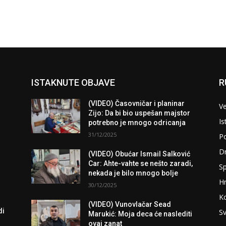
ISTAKNUTE OBJAVE
R
(VIDEO) Časovničar i planinar
Ve
Zijo: Da bi bio uspešan majstor
Is
potrebno je mnogo odricanja
31/12/2025
Po
D
(VIDEO) Obućar Ismail Salković
Car: Ahte-vahte se nešto zaradi,
Sp
nekada je bilo mnogo bolje
H
30/12/2025
K
(VIDEO) Vunovlačar Sead
di
Sv
Marukić: Moja deca će naslediti
ovaj zanat