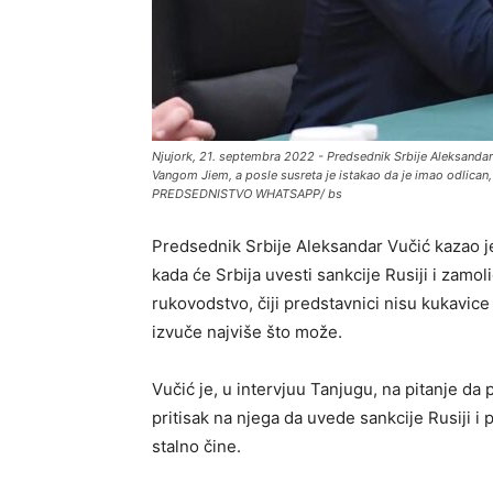
Njujork, 21. septembra 2022 - Predsednik Srbije Aleksandar
Vangom Jiem, a posle susreta je istakao da je imao odlican,
PREDSEDNISTVO WHATSAPP/ bs
Predsednik Srbije Aleksandar Vučić kazao j
kada će Srbija uvesti sankcije Rusiji i zam
rukovodstvo, čiji predstavnici nisu kukavice
izvuče najviše što može.
Vučić je, u intervjuu Tanjugu, na pitanje da 
pritisak na njega da uvede sankcije Rusiji i 
stalno čine.