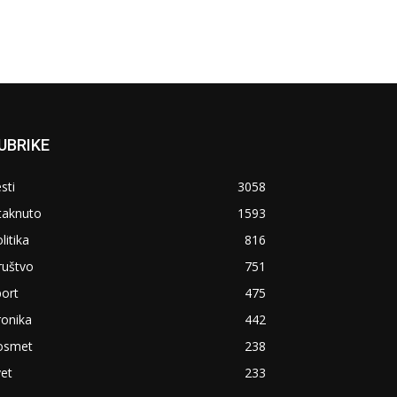
UBRIKE
sti
3058
taknuto
1593
litika
816
ruštvo
751
ort
475
ronika
442
osmet
238
et
233