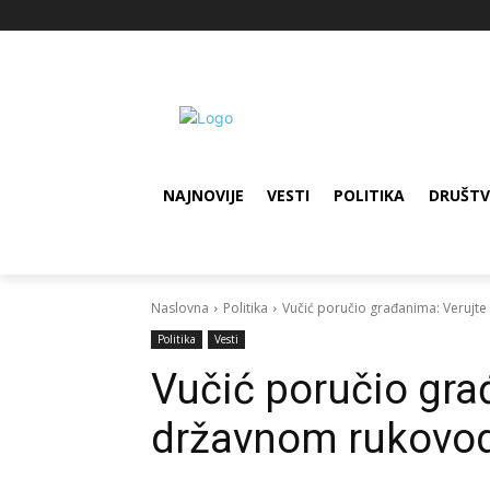
NAJNOVIJE
VESTI
POLITIKA
DRUŠT
Naslovna
Politika
Vučić poručio građanima: Verujt
Politika
Vesti
Vučić poručio gra
državnom rukovo