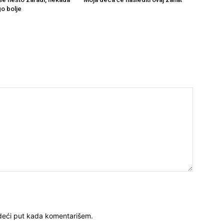
go bolje
deći put kada komentarišem.