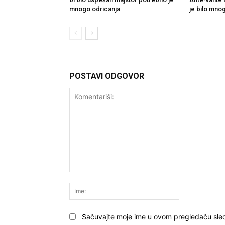
mnogo odricanja
je bilo mno
POSTAVI ODGOVOR
Komentariši:
Ime:
Sačuvajte moje ime u ovom pregledaču sle