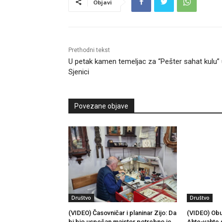
Objavi
Prethodni tekst
U petak kamen temeljac za “Pešter sahat kulu”
Sjenici
Povezane objave
Društvo
Društvo
(VIDEO) Časovničar i planinar Zijo: Da
(VIDEO) Obu
bi bio uspešan majstor potrebno je
Ahte-vahte 