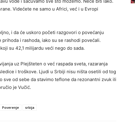
državu vode i sačuvamo sve što možemo. Neće biti lako.
hrane. Videćete ne samo u Africi, već i u Evropi
ljno, i da će uskoro početi razgovori o povećanju
e prihoda i rashoda, iako su se rashodi povećali.
koji su 42,1 milijardu veći nego do sada.
vijanja uz Plejšteten o već raspada sveta, razaranja
edice i troškove. Ljudi u Srbiji nisu ništa osetili od tog
 sve od sebe da stavimo teflone da rezonantni zvuk ili
oručio je Vučić.
Poverenje
srbija