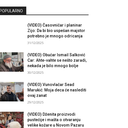
POPULARNO
(VIDEO) Časovničar i planinar
Zijo: Da bi bio uspešan majstor
potrebno je mnogo odricanja
31/12/2025
(VIDEO) Obućar Ismail Salković
Car: Ahte-vahte se nešto zaradi,
nekada je bilo mnogo bolje
30/12/2025
(VIDEO) Vunovlačar Sead
Marukić: Moja deca će naslediti
ovaj zanat
29/12/2025
(VIDEO) Dženita proizvodi
pustećije i mašta o otvaranju
velike kožare u Novom Pazaru