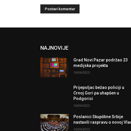
NAJNOVIJE
Grad Novi Pazar podržao 23
medijska projekta
16/04/2025
Prijepoljac bežao policiji u
Crnoj Gori pa uhapšen u
Podgorici
16/04/2025
Poslanici Skupštine Srbije
nastavili raspravu o novoj Vla
16/04/2025