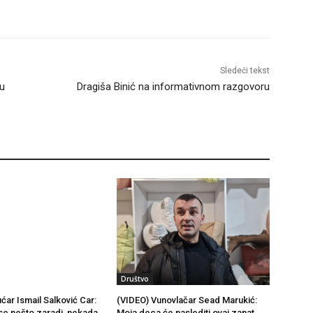
Sledeći tekst
 u
Dragiša Binić na informativnom razgovoru
Društvo
ćar Ismail Salković Car:
(VIDEO) Vunovlačar Sead Marukić:
se nešto zaradi, nekada
Moja deca će naslediti ovaj zanat