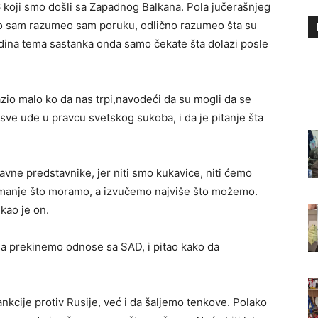
i 6 koji smo došli sa Zapadnog Balkana. Pola jučerašnjeg
kao sam razumeo sam poruku, odlično razumeo šta su
to jedina tema sastanka onda samo čekate šta dolazi posle
razio malo ko da nas trpi,navodeći da su mogli da se
a sve ude u pravcu svetskog sukoba, i da je pitanje šta
avne predstavnike, jer niti smo kukavice, niti ćemo
ajmanje što moramo, a izvučemo najviše što možemo.
ekao je on.
 da prekinemo odnose sa SAD, i pitao kako da
kcije protiv Rusije, već i da šaljemo tenkove. Polako