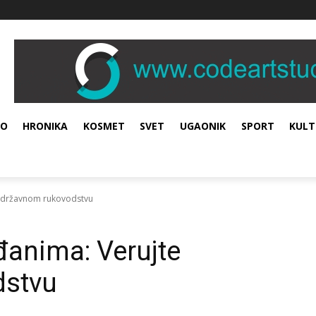
VO
HRONIKA
KOSMET
SVET
UGAONIK
SPORT
KULT
e državnom rukovodstvu
đanima: Verujte
dstvu