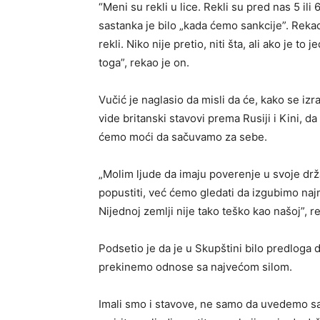
“Meni su rekli u lice. Rekli su pred nas 5 il
sastanka je bilo „kada ćemo sankcije”. Re
rekli. Niko nije pretio, niti šta, ali ako je 
toga”, rekao je on.
Vučić je naglasio da misli da će, kako se iz
vide britanski stavovi prema Rusiji i Kini, d
ćemo moći da sačuvamo za sebe.
„Molim ljude da imaju poverenje u svoje drž
popustiti, već ćemo gledati da izgubimo n
Nijednoj zemlji nije tako teško kao našoj”, r
Podsetio je da je u Skupštini bilo predloga
prekinemo odnose sa najvećom silom.
Imali smo i stavove, ne samo da uvedemo san