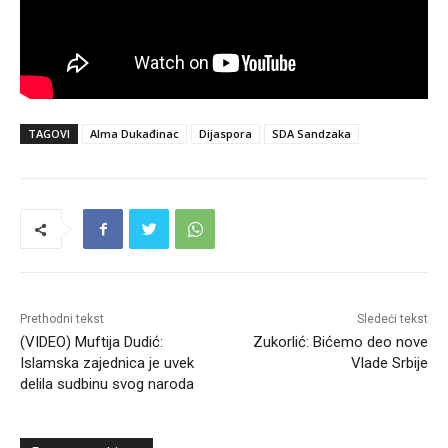
TAGOVI
Alma Dukađinac
Dijaspora
SDA Sandzaka
Prethodni tekst
Sledeći tekst
(VIDEO) Muftija Dudić:
Zukorlić: Bićemo deo nove
Islamska zajednica je uvek
Vlade Srbije
delila sudbinu svog naroda