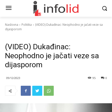
Naslovna
Politika
(VIDEO) Dukađinac: Neophodno je jačati veze sa
dijasporom
Politika
Vesti
(VIDEO) Dukađinac:
Neophodno je jačati veze sa
dijasporom
09/12/2023
95
0