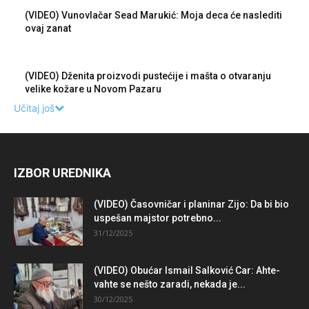
(VIDEO) Vunovlačar Sead Marukić: Moja deca će naslediti
ovaj zanat
(VIDEO) Dženita proizvodi pustećije i mašta o otvaranju
velike kožare u Novom Pazaru
Učitaj još
IZBOR UREDNIKA
(VIDEO) Časovničar i planinar Zijo: Da bi bio
uspešan majstor potrebno...
31/12/2025
(VIDEO) Obućar Ismail Salković Car: Ahte-
vahte se nešto zaradi, nekada je...
30/12/2025