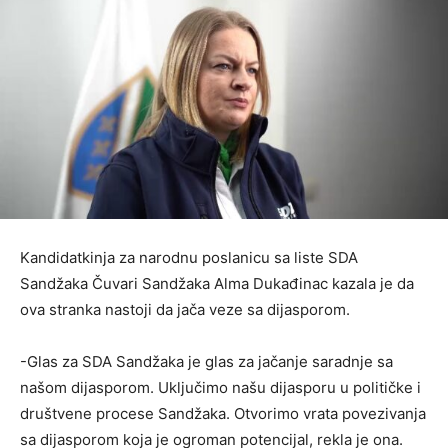
Kandidatkinja za narodnu poslanicu sa liste SDA
Sandžaka Čuvari Sandžaka Alma Dukađinac kazala je da
ova stranka nastoji da jača veze sa dijasporom.
-Glas za SDA Sandžaka je glas za jačanje saradnje sa
našom dijasporom. Uključimo našu dijasporu u političke i
društvene procese Sandžaka. Otvorimo vrata povezivanja
sa dijasporom koja je ogroman potencijal, rekla je ona.