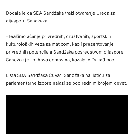
Dodala je da SDA Sandžaka traži otvaranje Ureda za
dijasporu Sandžaka.
-Teažimo ačanje privrednih, društvenih, sportskih i
kulturoloških veza sa maticom, kao i prezentovanje
privrednih potencijala Sandžaka posredstvom dijaspore.
Sandžak je i njihova domovina, kazala je Dukađinac.
Lista SDA Sandžaka Čuvari Sandžaka na listiću za
parlamentarne izbore nalazi se pod rednim brojem devet.