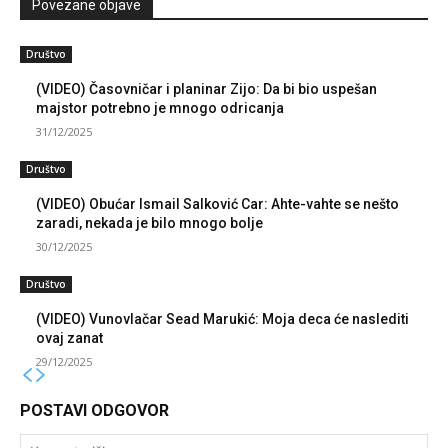
Povezane objave
Društvo
(VIDEO) Časovničar i planinar Zijo: Da bi bio uspešan
majstor potrebno je mnogo odricanja
31/12/2025
Društvo
(VIDEO) Obućar Ismail Salković Car: Ahte-vahte se nešto
zaradi, nekada je bilo mnogo bolje
30/12/2025
Društvo
(VIDEO) Vunovlačar Sead Marukić: Moja deca će naslediti
ovaj zanat
29/12/2025
POSTAVI ODGOVOR