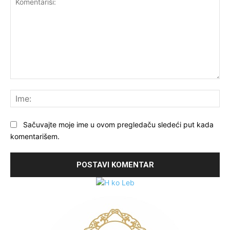
Komentariši:
Ime
Sačuvajte moje ime u ovom pregledaču sledeći put kada
komentarišem.