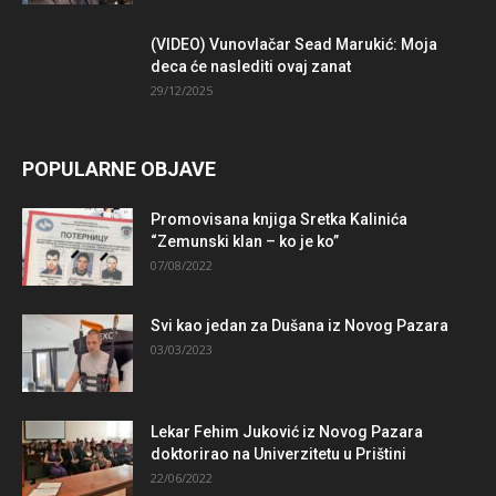
(VIDEO) Vunovlačar Sead Marukić: Moja
deca će naslediti ovaj zanat
29/12/2025
POPULARNE OBJAVE
Promovisana knjiga Sretka Kalinića
“Zemunski klan – ko je ko”
07/08/2022
Svi kao jedan za Dušana iz Novog Pazara
03/03/2023
Lekar Fehim Juković iz Novog Pazara
doktorirao na Univerzitetu u Prištini
22/06/2022