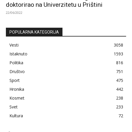
doktorirao na Univerzitetu u Prištini
22/06/2022
POPULARNA KATEGORIJA
Vesti
3058
Istaknuto
1593
Politika
816
Društvo
751
Sport
475
Hronika
442
Kosmet
238
Svet
233
Kultura
72