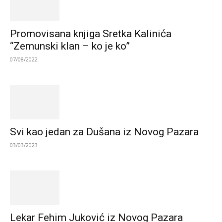
Promovisana knjiga Sretka Kalinića
“Zemunski klan – ko je ko”
07/08/2022
Svi kao jedan za Dušana iz Novog Pazara
03/03/2023
Lekar Fehim Juković iz Novog Pazara