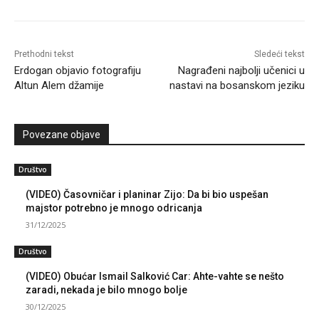
Prethodni tekst
Sledeći tekst
Erdogan objavio fotografiju
Nagrađeni najbolji učenici u
Altun Alem džamije
nastavi na bosanskom jeziku
Povezane objave
Društvo
(VIDEO) Časovničar i planinar Zijo: Da bi bio uspešan
majstor potrebno je mnogo odricanja
31/12/2025
Društvo
(VIDEO) Obućar Ismail Salković Car: Ahte-vahte se nešto
zaradi, nekada je bilo mnogo bolje
30/12/2025