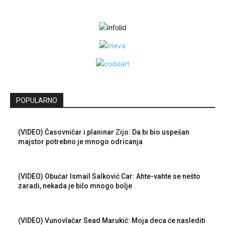
POPULARNO
(VIDEO) Časovničar i planinar Zijo: Da bi bio uspešan
majstor potrebno je mnogo odricanja
(VIDEO) Obućar Ismail Salković Car: Ahte-vahte se nešto
zaradi, nekada je bilo mnogo bolje
(VIDEO) Vunovlačar Sead Marukić: Moja deca će naslediti