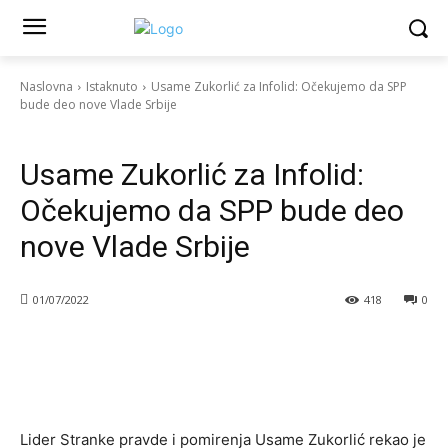
Naslovna
Istaknuto
Usame Zukorlić za Infolid: Očekujemo da SPP
bude deo nove Vlade Srbije
Istaknuto
Politika
Vesti
Usame Zukorlić za Infolid:
Očekujemo da SPP bude deo
nove Vlade Srbije
01/07/2022
418
0
Lider Stranke pravde i pomirenja Usame Zukorlić rekao je