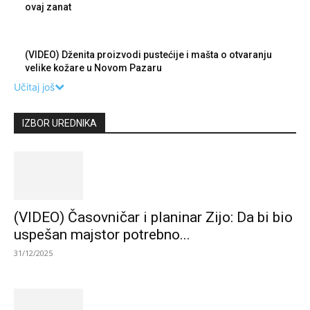
ovaj zanat
(VIDEO) Dženita proizvodi pustećije i mašta o otvaranju
velike kožare u Novom Pazaru
Učitaj još
IZBOR UREDNIKA
(VIDEO) Časovničar i planinar Zijo: Da bi bio
uspešan majstor potrebno...
31/12/2025