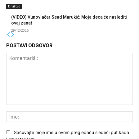
Društvo
(VIDEO) Vunovlačar Sead Marukić: Moja deca će naslediti
ovaj zanat
29/12/2025
POSTAVI ODGOVOR
Komentariši:
Ime
Sačuvajte moje ime u ovom pregledaču sledeći put kada