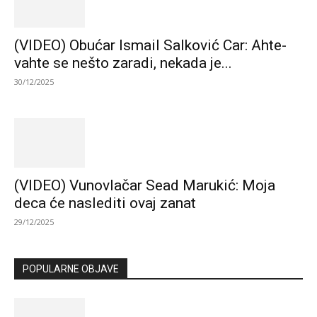
(VIDEO) Obućar Ismail Salković Car: Ahte-
vahte se nešto zaradi, nekada je...
30/12/2025
(VIDEO) Vunovlačar Sead Marukić: Moja
deca će naslediti ovaj zanat
29/12/2025
POPULARNE OBJAVE