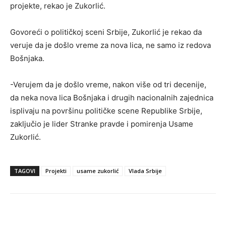
projekte, rekao je Zukorlić.
Govoreći o političkoj sceni Srbije, Zukorlić je rekao da
veruje da je došlo vreme za nova lica, ne samo iz redova
Bošnjaka.
-Verujem da je došlo vreme, nakon više od tri decenije,
da neka nova lica Bošnjaka i drugih nacionalnih zajednica
isplivaju na površinu političke scene Republike Srbije,
zaključio je lider Stranke pravde i pomirenja Usame
Zukorlić.
TAGOVI
Projekti
usame zukorlić
Vlada Srbije