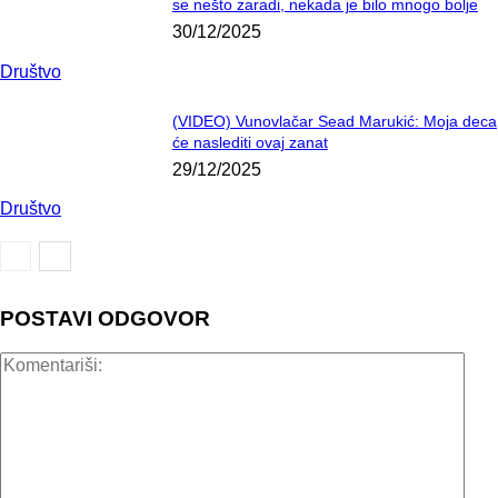
se nešto zaradi, nekada je bilo mnogo bolje
30/12/2025
Društvo
(VIDEO) Vunovlačar Sead Marukić: Moja deca
će naslediti ovaj zanat
29/12/2025
Društvo
POSTAVI ODGOVOR
Kome