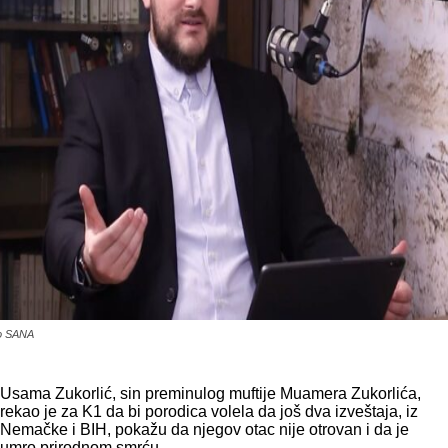
o SANA
Usama Zukorlić, sin preminulog muftije Muamera Zukorlića,
rekao je za K1 da bi porodica volela da još dva izveštaja, iz
Nemačke i BIH, pokažu da njegov otac nije otrovan i da je
umro prirodnom smrću.