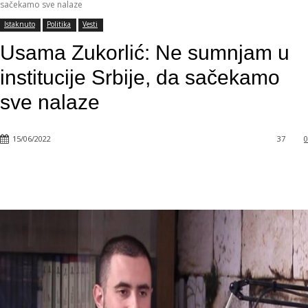
sačekamo sve nalaze
Istaknuto
Politika
Vesti
Usama Zukorlić: Ne sumnjam u
institucije Srbije, da sačekamo
sve nalaze
15/06/2022
37
0