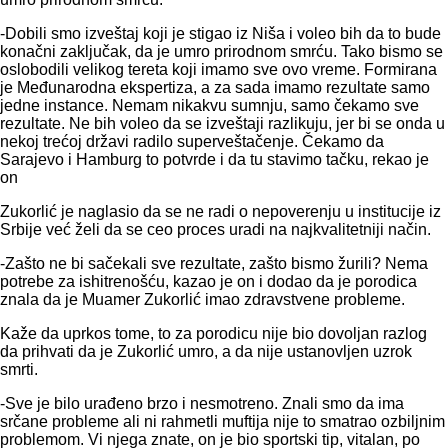
-Dobili smo izveštaj koji je stigao iz Niša i voleo bih da to bude
konačni zaključak, da je umro prirodnom smrću. Tako bismo se
oslobodili velikog tereta koji imamo sve ovo vreme. Formirana
je Međunarodna ekspertiza, a za sada imamo rezultate samo
jedne instance. Nemam nikakvu sumnju, samo čekamo sve
rezultate. Ne bih voleo da se izveštaji razlikuju, jer bi se onda u
nekoj trećoj državi radilo superveštačenje. Čekamo da
Sarajevo i Hamburg to potvrde i da tu stavimo tačku, rekao je
on
Zukorlić je naglasio da se ne radi o nepoverenju u institucije iz
Srbije već želi da se ceo proces uradi na najkvalitetniji način.
-Zašto ne bi sačekali sve rezultate, zašto bismo žurili? Nema
potrebe za ishitrenošću, kazao je on i dodao da je porodica
znala da je Muamer Zukorlić imao zdravstvene probleme.
Kaže da uprkos tome, to za porodicu nije bio dovoljan razlog
da prihvati da je Zukorlić umro, a da nije ustanovljen uzrok
smrti.
-Sve je bilo urađeno brzo i nesmotreno. Znali smo da ima
srčane probleme ali ni rahmetli muftija nije to smatrao ozbiljnim
problemom. Vi njega znate, on je bio sportski tip, vitalan, po