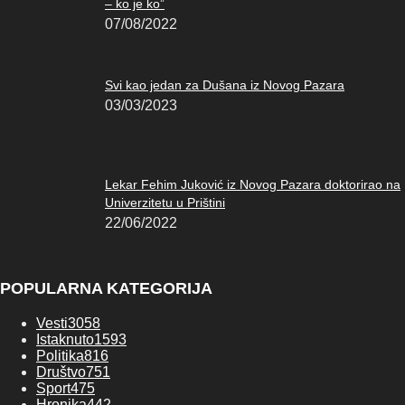
– ko je ko”
07/08/2022
Svi kao jedan za Dušana iz Novog Pazara
03/03/2023
Lekar Fehim Juković iz Novog Pazara doktorirao na
Univerzitetu u Prištini
22/06/2022
POPULARNA KATEGORIJA
Vesti
3058
Istaknuto
1593
Politika
816
Društvo
751
Sport
475
Hronika
442