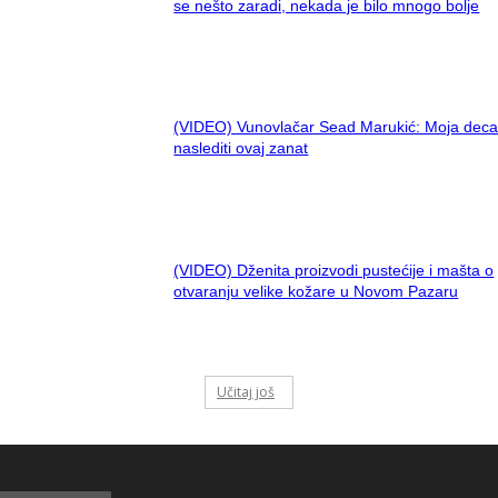
se nešto zaradi, nekada je bilo mnogo bolje
(VIDEO) Vunovlačar Sead Marukić: Moja deca
naslediti ovaj zanat
(VIDEO) Dženita proizvodi pustećije i mašta o
otvaranju velike kožare u Novom Pazaru
Učitaj još