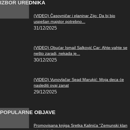
IZBOR UREDNIKA
(VIDEO) Časovničar i planinar Zijo: Da bi bio
uspešan majstor potrebno...
31/12/2025
(VIDEO) Obućar Ismail Salković Car: Ahte-vahte se
nešto zaradi, nekada je...
30/12/2025
(VIDEO) Vunovlačar Sead Marukić: Moja deca će
naslediti ovaj zanat
29/12/2025
POPULARNE OBJAVE
Promovisana knjiga Sretka Kalinića “Zemunski klan