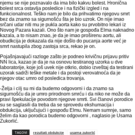
njemu se nije poznavalo da ima bilo kakvu bolest. Hronična
bolest srca ostavlja posledice i na fizički izgled i na
funkcionalnost. Teško nam je bilo da prihvatimo njegovu smrt
bez da znamo sa sigurnošću šta je bio uzrok. On nije imao
srčani udar niti mu je pukla aorta kako su prvobitno lekari iz
Novog Pazara kazali. Ono što nam je gospođa Elma naknadno
kazala, a to nisam znao, je da je imao proširenu aortu, ali
obudkcija je dokazala da nije došlo do pucanja aorte već je
smrt nastupila zbog zastoja srca, rekao je on.
Pojašnjavajući razloge zašto je podneo krivičnu prijavu pritiv
NN lica, kazao je da je na osnovu testiranog uzorka u dve
laboratorije, koje još uvek nije otkrio, dobio izveštaj da testirani
uzorak sadrži teške metale i da postoji verovatnoća da je
njegov otac umro od posledica trovanja.
-Želja i cilj su mi da budemo odgovorni i da znamo sa
sigurnošću da je umro prirodnom smrću i da niko ne može da
pravi špekulacije povodom njegove smrti. Svi članovi porodice
su se saglasili da treba da se sprovedu ekshumacija i
obdukcija, uključujući i gospođu Elmu. Nemam sumnje, samo
želim da kao porodica budemo odgovorni , naglasio je Usama
Zukorlić.
TAGOVI
rezultati obdukcije
usama zukorlić