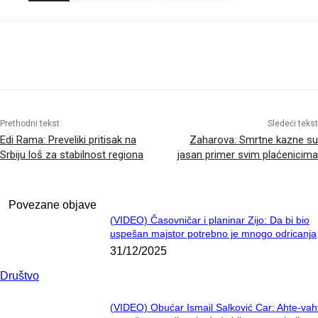
Prethodni tekst
Sledeći tekst
Edi Rama: Preveliki pritisak na
Zaharova: Smrtne kazne su
Srbiju loš za stabilnost regiona
jasan primer svim plaćenicima
Povezane objave
(VIDEO) Časovničar i planinar Zijo: Da bi bio
uspešan majstor potrebno je mnogo odricanja
31/12/2025
Društvo
(VIDEO) Obućar Ismail Salković Car: Ahte-vah