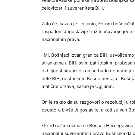
velikohrvatske politike na štetu Bošnjaka k
celovitosti i suvereniteta BIH.”
Zato će, kazao je Ugljanin, Forum bošnjačkih
raspadom Jugoslavije tražiti očuvanje jedins
nacionalnih prava.
-Mi, Bošnjaci izvan granica BIH, usvojićemo
strankama u BIH, svim patriotskim probosans
ozbiljnost situacije i da ne budu nemarni jer
dele BIH, nestankom Bosne nestaju i Bošnja
matične države, kazao je Ugljanin.
On je rekao da su razgovori o rezoluciji u to
peostora bivše Jugoslavije, a koji su van B
-Pred našim očima se Bosna i Hercegovina ga
nacionalni suverenitet i pravo Bošnjaka da 