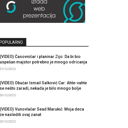
POPULARNO
(VIDEO) Časovničar i planinar Zijo: Da bi bio
uspešan majstor potrebno je mnogo odricanja
31/12/2025
(VIDEO) Obućar Ismail Salković Car: Ahte-vahte
se nešto zaradi, nekada je bilo mnogo bolje
30/12/2025
(VIDEO) Vunovlačar Sead Marukić: Moja deca
će naslediti ovaj zanat
29/12/2025