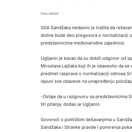
Foto Infolid
SDA Sandžaka nedavno je tražila da rešava
doline bude deo pregovora o normalizaciji o
predstavnicima međunarodne zajednice.
Ugljanin je kazao da su dobili odgovor od sp
Miroslava Lajčaka koji ih je obavestio da se 
predmet rasprave o normalizaciji odnosa Srb
ispuni sve obaveze na unapređenju položaja
-Ostaje da u razgovoru sa predstavnicima 
tih pitanja, dodao je Ugljanin.
Govoreći o političkim dešavanjima u Sandža
Sandžaka i Stranke pravde i pomirenja pokaz