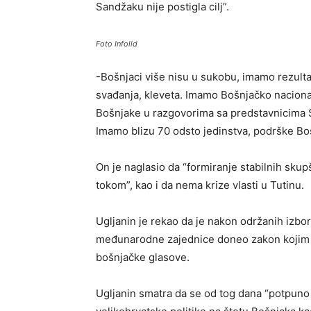
Sandžaku nije postigla cilj”.
Foto Infolid
-Bošnjaci više nisu u sukobu, imamo rezulta
svađanja, kleveta. Imamo Bošnjačko nacionaln
Bošnjake u razgovorima sa predstavnicima 
Imamo blizu 70 odsto jedinstva, podrške Bo
On je naglasio da “formiranje stabilnih sku
tokom”, kao i da nema krize vlasti u Tutinu.
Ugljanin je rekao da je nakon održanih izbor
međunarodne zajednice doneo zakon kojim j
bošnjačke glasove.
Ugljanin smatra da se od tog dana “potpuno j