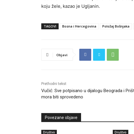
koju žele, kazao je Ugljanin.
TAGOVI
Bosna i Hercegovina
Položaj Bošnjaka
Objavi
Prethodni tekst
Vučić: Sve potpisano u dijalogu Beograda i Priš
mora biti sprovedeno
Povezane objave
Društvo
Društvo