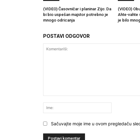
(VIDEO) Časovničar i planinar Zijo: Da
(VIDEO) Obu
bi bio uspešan majstor potrebno je
Ahte-vahte 
mnogo odricanja
je bilo mno
POSTAVI ODGOVOR
Komentariši:
Ime:
Sačuvajte moje ime u ovom pregledaču sle