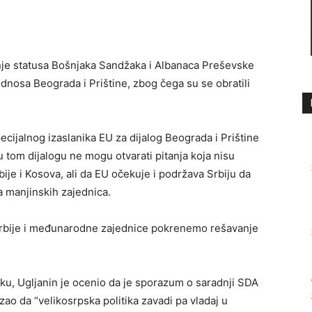
nje statusa Bošnjaka Sandžaka i Albanaca Preševske
dnosa Beograda i Prištine, zbog čega su se obratili
ecijalnog izaslanika EU za dijalog Beograda i Prištine
u tom dijalogu ne mogu otvarati pitanja koja nisu
ije i Kosova, ali da EU očekuje i podržava Srbiju da
 manjinskih zajednica.
Srbije i međunarodne zajednice pokrenemo rešavanje
ku, Ugljanin je ocenio da je sporazum o saradnji SDA
ao da “velikosrpska politika zavadi pa vladaj u