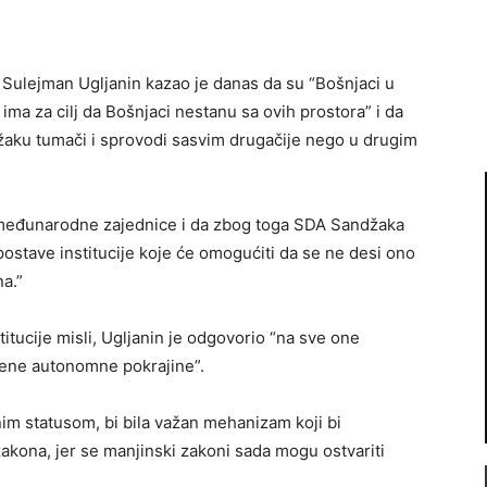
Sulejman Ugljanin kazao je danas da su “Bošnjaci u
i ima za cilj da Bošnjaci nestanu sa ovih prostora” i da
džaku tumači i sprovodi sasvim drugačije nego u drugim
 međunarodne zajednice i da zbog toga SDA Sandžaka
postave institucije koje će omogućiti da se ne desi ono
a.”
itucije misli, Ugljanin je odgovorio “na sve one
ene autonomne pokrajine”.
im statusom, bi bila važan mehanizam koji bi
zakona, jer se manjinski zakoni sada mogu ostvariti