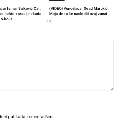
ćar Ismail Salković Car:
(VIDEO) Vunovlačar Sead Marukić:
se nešto zaradi, nekada
Moja deca će naslediti ovaj zanat
go bolje
deći put kada komentarišem.