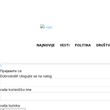
NAJNOVIJE
VESTI
POLITIKA
DRUŠT
Пријавите се
Dobrodošli! Ulogujte se na nalog
vaše korisničko ime
vaša lozinka