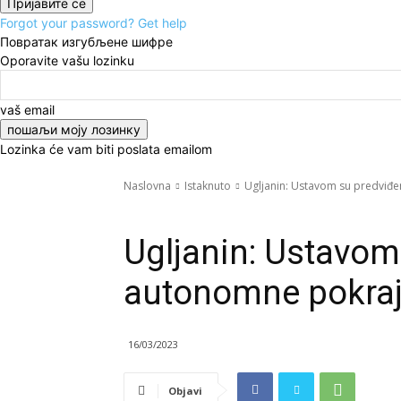
Forgot your password? Get help
Повратак изгубљене шифре
Oporavite vašu lozinku
vaš email
Lozinka će vam biti poslata emailom
Naslovna
Istaknuto
Ugljanin: Ustavom su predviđ
Istaknuto
Politika
Vesti
Ugljanin: Ustavom
autonomne pokraj
16/03/2023
Objavi