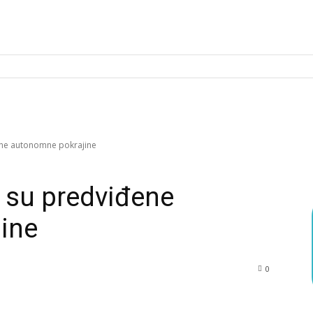
ene autonomne pokrajine
 su predviđene
ine
0