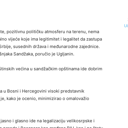
Uč
te, pozitivnu političku atmosferu na terenu, nema
o vijeće koje ima legitimitet i legalitet da zastupa
Srbije, susednih država i međunarodne zajednice.
šnjaka Sandžaka, poručio je Ugljanin.
pštinskih većina u sandžačkim opštinama ide dobrim
a u Bosni i Hercegovini visoki predstavnik
e, kako je ocenio, minimizirao o omalovažio
asno i glasno ide na legalizaciju velikosrpske i