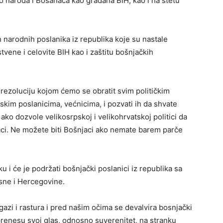
ao naroda i Bosanaca kao građana BIH, kao i na štetu
 narodnih poslanika iz republika koje su nastale
tvene i celovite BIH kao i zaštitu bošnjačkih
 rezoluciju kojom ćemo se obratit svim političkim
kim poslanicima, većnicima, i pozvati ih da shvate
 ako dozvole velikosrpskoj i velikohrvatskoj politici da
ci. Ne možete biti Bošnjaci ako nemate barem parče
ku i će je podržati bošnjački poslanici iz republika sa
osne i Hercegovine.
zi i rastura i pred našim očima se devalvira bosnjački
prenesu svoj glas, odnosno suverenitet, na stranku