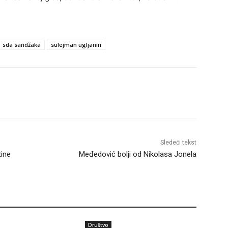
sda sandžaka
sulejman ugljanin
Sledeći tekst
tine
Međedović bolji od Nikolasa Jonela
Društvo