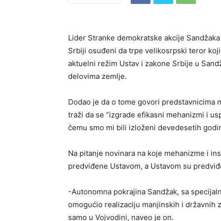
Lider Stranke demokratske akcije Sandžaka 
Srbiji osuđeni da trpe velikosrpski teror koj
aktuelni režim Ustav i zakone Srbije u San
delovima zemlje.
Dodao je da o tome govori predstavnicima
traži da se “izgrade efikasni mehanizmi i us
čemu smo mi bili izloženi devedesetih godin
Na pitanje novinara na koje mehanizme i inst
predviđene Ustavom, a Ustavom su predviđ
-Autonomna pokrajina Sandžak, sa specijaln
omogućio realizaciju manjinskih i državnih 
samo u Vojvodini, naveo je on.