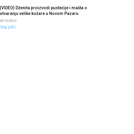
(VIDEO) Dženita proizvodi pustećije i mašta o
otvaranju velike kožare u Novom Pazaru
28/12/2025
itaj još