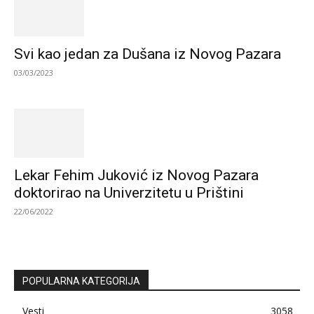
Svi kao jedan za Dušana iz Novog Pazara
03/03/2023
Lekar Fehim Juković iz Novog Pazara
doktorirao na Univerzitetu u Prištini
22/06/2022
POPULARNA KATEGORIJA
Vesti
3058