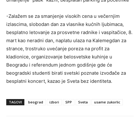
-Zalažem se za smanjenje visokih cena u večernjim
izlascima, slobodan dan za vlasnike kućnih ljubimaca,
besplatno letovanje za prosvetne radnike i vaspitačice, 8.
mart kao neradni dan, naplatu ulaza na Kalemegdan za
strance, trostruko uvećanje poreza na profit za
kladionice, organizovanje belosvetske kuhinje u
Beogradu i referendum jednom godišnje gde će
beogradski studenti birati svetski poznate izvođače za
besplatni koncert, kazao je Sveta bez identiteta.
TAGOVI
beograd
izbori
SPP
Sveta
usame zukorlic