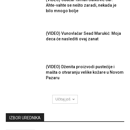
Ahte-vahte se nešto zaradi, nekada je
bilo mnogo bolje
(VIDEO) Vunovlačar Sead Marukić: Moja
deca će naslediti ovaj zanat
(VIDEO) Dženita proizvodi pustećije i
mašta o otvaranju velike kožare u Novom
Pazaru
Učitaj još
IZBOR UREDNIKA