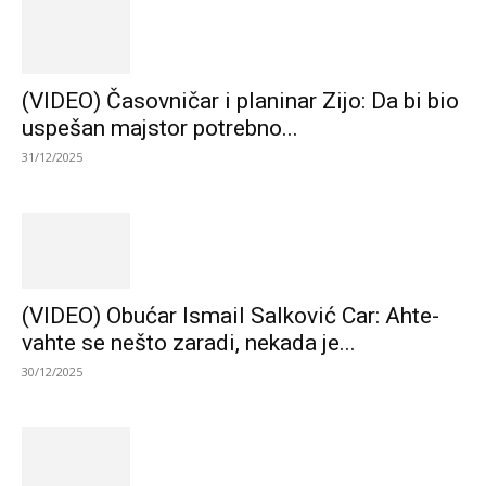
(VIDEO) Časovničar i planinar Zijo: Da bi bio
uspešan majstor potrebno...
31/12/2025
(VIDEO) Obućar Ismail Salković Car: Ahte-
vahte se nešto zaradi, nekada je...
30/12/2025