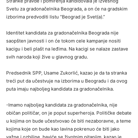
Stranke pravde i pomirenja kandidovala je izvesnog
Svetu za gradonačelnika Beograda, a on će na gradskim
izborima predvoditi listu “Beograd je Svet(a).”
Identitet kandidata za gradonačelnika Beograda nije
saopšten javnosti i on će tokom cele kampanje nositi
kacigu i beli plašt na leđima. Na kacigi se nalaze zastave
svih naroda koji žive u glavnog gradu.
Predsednik SPP, Usame Zukorlić, kazao je da ta stranka
treći put da učestvuje na izborima u Beogradu i da ovog
puta imaju najboljeg kandidata za gradonačelnika.
-Imamo najboljeg kandidata za gradonačelnika, nije
običan političar, on je poput superheroja. Političke debate
u kojima on bude učestvovao će biti nezaboravne, a teme
kojima koje on bude kao lavina pokrenuo će biti jako
važne i ozbiljne, baviće se životnim pitanjim, kazao je