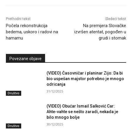
Prethodni tekst
Sledeći tekst
Počela rekonstrukcija
Na premijera Slovačke
bedema, uskoro i radovi na
izvršen atentat, pogođen u
hamamu
grudi i stomak
Povezane objave
(VIDEO) Časovničar i planinar Zijo: Da bi
bio uspešan majstor potrebno je mnogo
odricanja
31/12/2025
Društvo
(VIDEO) Obućar Ismail Salković Car:
Ahte-vahte se nešto zaradi, nekada je
bilo mnogo bolje
30/12/2025
Društvo