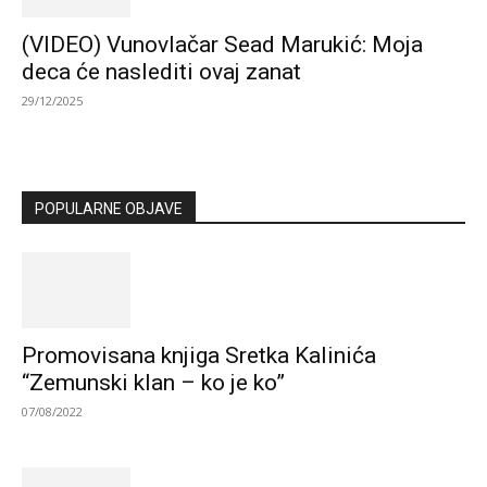
(VIDEO) Vunovlačar Sead Marukić: Moja
deca će naslediti ovaj zanat
29/12/2025
POPULARNE OBJAVE
Promovisana knjiga Sretka Kalinića
“Zemunski klan – ko je ko”
07/08/2022