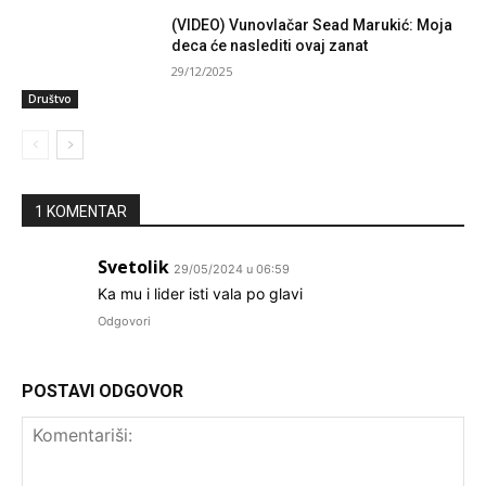
(VIDEO) Vunovlačar Sead Marukić: Moja
deca će naslediti ovaj zanat
29/12/2025
Društvo
1 KOMENTAR
Svetolik
29/05/2024 u 06:59
Ka mu i lider isti vala po glavi
Odgovori
POSTAVI ODGOVOR