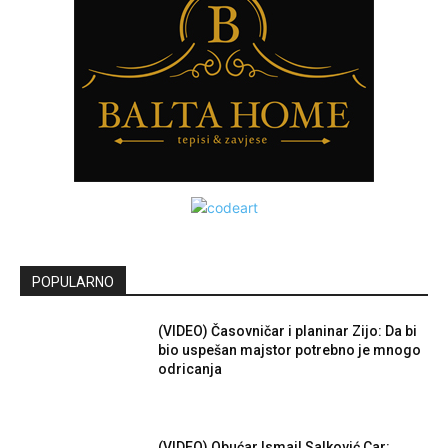
POPULARNO
(VIDEO) Časovničar i planinar Zijo: Da bi
bio uspešan majstor potrebno je mnogo
odricanja
(VIDEO) Obućar Ismail Salković Car: