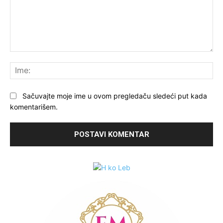
Komentariši:
Ime
Sačuvajte moje ime u ovom pregledaču sledeći put kada
komentarišem.