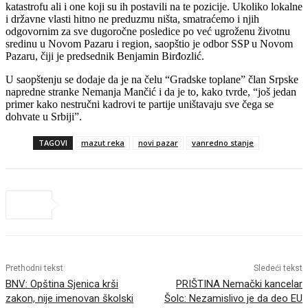
katastrofu ali i one koji su ih postavili na te pozicije. Ukoliko lokalne
i državne vlasti hitno ne preduzmu ništa, smatraćemo i njih
odgovornim za sve dugoročne posledice po već ugroženu životnu
sredinu u Novom Pazaru i region, saopštio je odbor SSP u Novom
Pazaru, čiji je predsednik Benjamin Birđozlić.
U saopštenju se dodaje da je na čelu “Gradske toplane” član Srpske
napredne stranke Nemanja Mančić i da je to, kako tvrde, “još jedan
primer kako nestručni kadrovi te partije uništavaju sve čega se
dohvate u Srbiji”.
TAGOVI
mazut reka
novi pazar
vanredno stanje
Prethodni tekst
Sledeći tekst
BNV: Opština Sjenica krši
PRIŠTINA Nemački kancelar
zakon, nije imenovan školski
Šolc: Nezamislivo je da deo EU