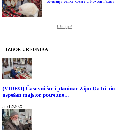
otvaranju velike kožare u Novom Pazaru
Učitaj još
IZBOR UREDNIKA
(VIDEO) Časovničar i planinar Zijo: Da bi bio
uspešan majstor potrebno...
31/12/2025