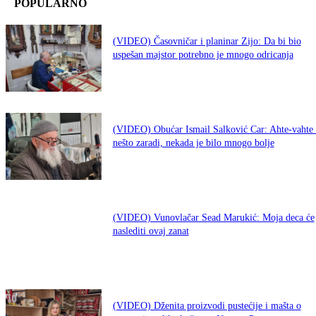
POPULARNO
(VIDEO) Časovničar i planinar Zijo: Da bi bio
uspešan majstor potrebno je mnogo odricanja
(VIDEO) Obućar Ismail Salković Car: Ahte-vahte 
nešto zaradi, nekada je bilo mnogo bolje
(VIDEO) Vunovlačar Sead Marukić: Moja deca će
naslediti ovaj zanat
(VIDEO) Dženita proizvodi pustećije i mašta o