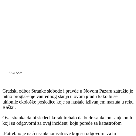
Foto SSP
Gradski odbor Stranke slobode i pravde u Novom Pazaru zatražio je
hitno proglašenje vanrednog stanja u ovom gradu kako bi se
uklonile ekološke posledice koje su nastale izlivanjem mazuta u reku
Rašku.
Ova stranka da bi sledeći korak trebalo da bude sankcionisanje onih
koji su odgovorni za ovaj incident, koju porede sa katastrofom.
-Potrebno je naći i sankcionisati sve koji su odgovorni za tu