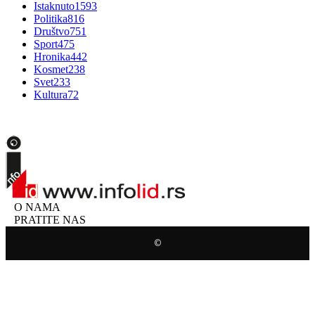
Istaknuto
1593
Politika
816
Društvo
751
Sport
475
Hronika
442
Kosmet
238
Svet
233
Kultura
72
O NAMA
PRATITE NAS
©