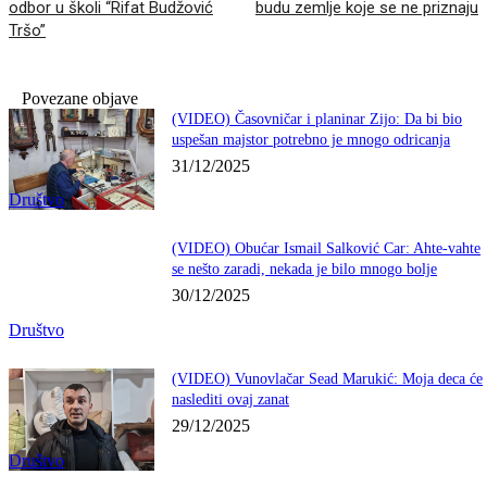
odbor u školi “Rifat Budžović
budu zemlje koje se ne priznaju
Tršo”
Povezane objave
(VIDEO) Časovničar i planinar Zijo: Da bi bio
uspešan majstor potrebno je mnogo odricanja
31/12/2025
Društvo
(VIDEO) Obućar Ismail Salković Car: Ahte-vahte
se nešto zaradi, nekada je bilo mnogo bolje
30/12/2025
Društvo
(VIDEO) Vunovlačar Sead Marukić: Moja deca će
naslediti ovaj zanat
29/12/2025
Društvo