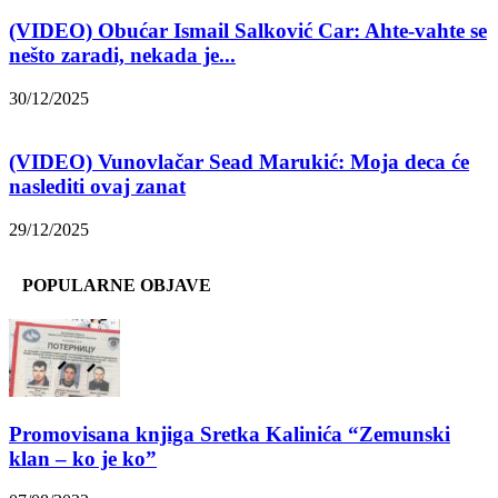
(VIDEO) Obućar Ismail Salković Car: Ahte-vahte se
nešto zaradi, nekada je...
30/12/2025
(VIDEO) Vunovlačar Sead Marukić: Moja deca će
naslediti ovaj zanat
29/12/2025
POPULARNE OBJAVE
Promovisana knjiga Sretka Kalinića “Zemunski
klan – ko je ko”