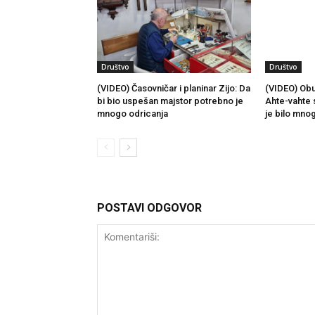
Društvo
Društvo
(VIDEO) Časovničar i planinar Zijo: Da
(VIDEO) Obu
bi bio uspešan majstor potrebno je
Ahte-vahte 
mnogo odricanja
je bilo mno
POSTAVI ODGOVOR