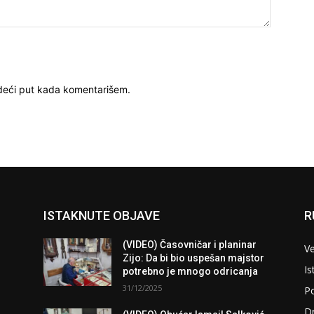
deći put kada komentarišem.
ISTAKNUTE OBJAVE
R
(VIDEO) Časovničar i planinar
Ve
Zijo: Da bi bio uspešan majstor
Is
potrebno je mnogo odricanja
31/12/2025
Po
D