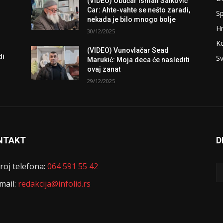
(VIDEO) Obućar Ismail Salković
Car: Ahte-vahte se nešto zaradi,
Sp
nekada je bilo mnogo bolje
H
30/12/2025
K
(VIDEO) Vunovlačar Sead
di
Sv
Marukić: Moja deca će naslediti
ovaj zanat
29/12/2025
NTAKT
D
roj telefona:
064 591 55 42
mail:
redakcija@infolid.rs