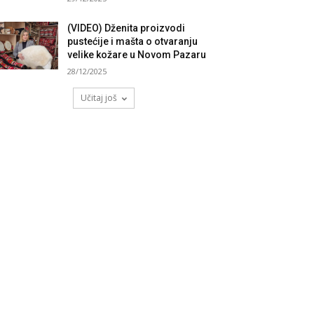
(VIDEO) Dženita proizvodi
pustećije i mašta o otvaranju
velike kožare u Novom Pazaru
28/12/2025
Učitaj još