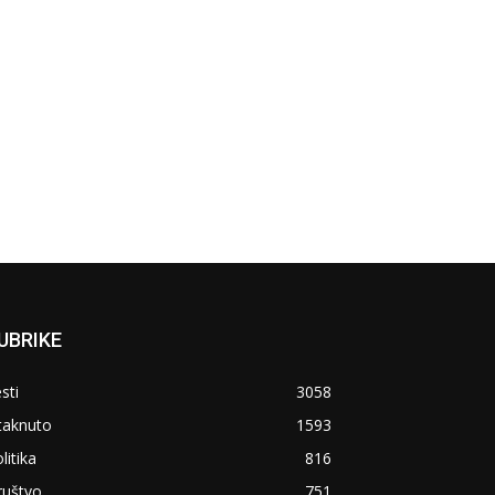
UBRIKE
sti
3058
taknuto
1593
litika
816
ruštvo
751