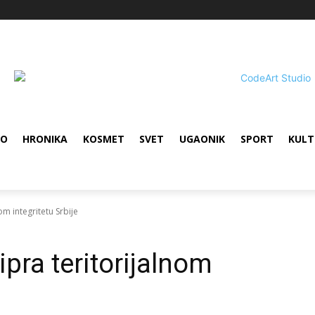
VO
HRONIKA
KOSMET
SVET
UGAONIK
SPORT
KULT
m integritetu Srbije
pra teritorijalnom