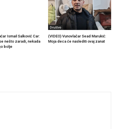
Društvo
ćar Ismail Salković Car:
(VIDEO) Vunovlačar Sead Marukić:
se nešto zaradi, nekada
Moja deca će naslediti ovaj zanat
go bolje