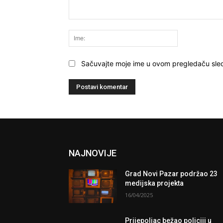
Komentariši:
Ime:
Sačuvajte moje ime u ovom pregledaču sle
NAJNOVIJE
Grad Novi Pazar podržao 23
medijska projekta
16/04/2025
Prijepoljac bežao policiji u