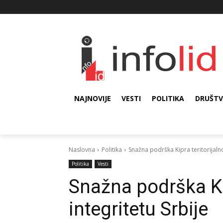
NAJNOVIJE
VESTI
POLITIKA
DRUŠT
Naslovna
Politika
Snažna podrška Kipra teritorijalno
Politika
Vesti
Snažna podrška Ki
integritetu Srbije