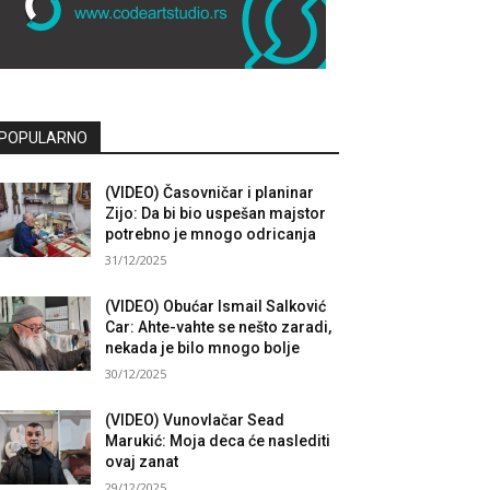
POPULARNO
(VIDEO) Časovničar i planinar
Zijo: Da bi bio uspešan majstor
potrebno je mnogo odricanja
31/12/2025
(VIDEO) Obućar Ismail Salković
Car: Ahte-vahte se nešto zaradi,
nekada je bilo mnogo bolje
30/12/2025
(VIDEO) Vunovlačar Sead
Marukić: Moja deca će naslediti
ovaj zanat
29/12/2025