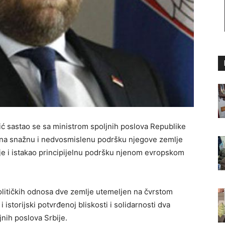
ić sastao se sa ministrom spoljnih poslova Republike
o na snažnu i nedvosmislenu podršku njegove zemlje
bije i istakao principijelnu podršku njenom evropskom
olitičkih odnosa dve zemlje utemeljen na čvrstom
 istorijski potvrđenoj bliskosti i solidarnosti dva
jnih poslova Srbije.