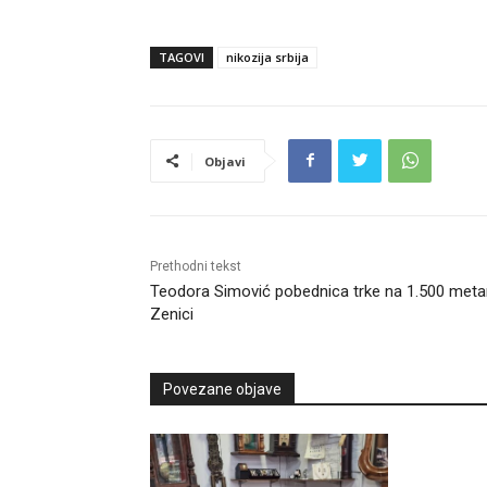
TAGOVI
nikozija srbija
Objavi
Prethodni tekst
Teodora Simović pobednica trke na 1.500 meta
Zenici
Povezane objave