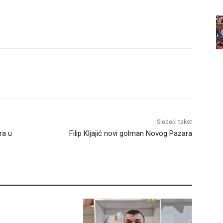
Sledeći tekst
ra u
Filip Kljajić novi golman Novog Pazara