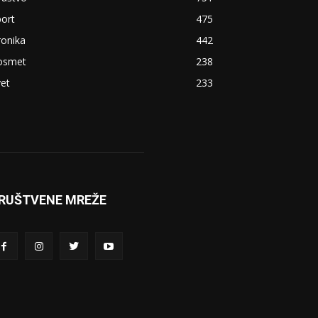
ort
475
ronika
442
osmet
238
et
233
RUŠTVENE MREŽE