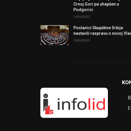
Crnoj Gori pa uhapšen u
Podgorici
16/04/2025
Poslanici Skupštine Srbije
nastavili raspravu o novoj Vla
16/04/2025
KO
B
E