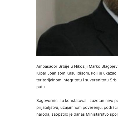
Ambasador Srbije u Nikoziji Marko Blagojev
Kipar Joanisom Kasulidisom, koji je ukaza
teritorijalnom integritetu i suverenitetu Sr
putu.
Sagovornici su konstatovali izuzetan nivo p
prijateljstvu, uzajamnom poverenju, podršci i
naroda, saopštilo je danas Ministarstvo spol