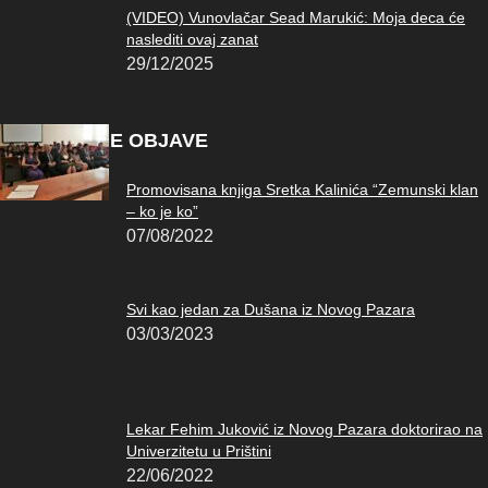
(VIDEO) Vunovlačar Sead Marukić: Moja deca će
naslediti ovaj zanat
29/12/2025
POPULARNE OBJAVE
Promovisana knjiga Sretka Kalinića “Zemunski klan
– ko je ko”
07/08/2022
Svi kao jedan za Dušana iz Novog Pazara
03/03/2023
Lekar Fehim Juković iz Novog Pazara doktorirao na
Univerzitetu u Prištini
22/06/2022