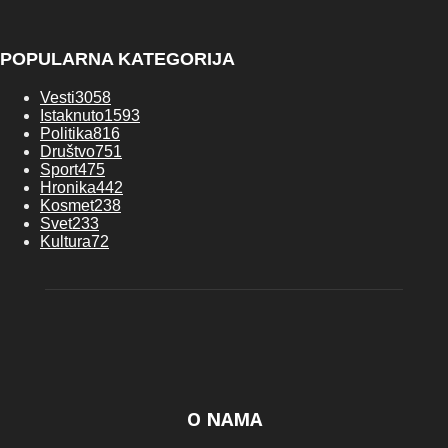
POPULARNA KATEGORIJA
Vesti
3058
Istaknuto
1593
Politika
816
Društvo
751
Sport
475
Hronika
442
Kosmet
238
Svet
233
Kultura
72
O NAMA