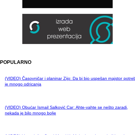
POPULARNO
(VIDEO) Časovničar i planinar Zijo: Da bi bio uspešan majstor potre
je mnogo odricanja
(VIDEO) Obućar Ismail Salković Car: Ahte-vahte se nešto zaradi,
nekada je bilo mnogo bolje