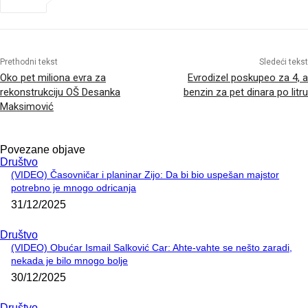
Prethodni tekst
Sledeći tekst
Oko pet miliona evra za
Evrodizel poskupeo za 4, a
rekonstrukciju OŠ Desanka
benzin za pet dinara po litru
Maksimović
Povezane objave
Društvo
(VIDEO) Časovničar i planinar Zijo: Da bi bio uspešan majstor
potrebno je mnogo odricanja
31/12/2025
Društvo
(VIDEO) Obućar Ismail Salković Car: Ahte-vahte se nešto zaradi,
nekada je bilo mnogo bolje
30/12/2025
Društvo