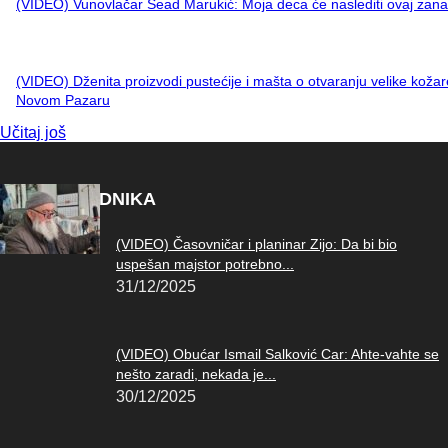
(VIDEO) Vunovlačar Sead Marukić: Moja deca će naslediti ovaj zana
(VIDEO) Dženita proizvodi pustećije i mašta o otvaranju velike kožar
Novom Pazaru
Učitaj još
IZBOR UREDNIKA
(VIDEO) Časovničar i planinar Zijo: Da bi bio
uspešan majstor potrebno...
31/12/2025
(VIDEO) Obućar Ismail Salković Car: Ahte-vahte se
nešto zaradi, nekada je...
30/12/2025