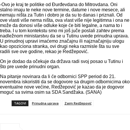
-Ovo je kraj te politike od Đurđevdana do Mitrovdana. Oni
stalno imaju te neke nove termine, datume i nove mesece, ali
nemaju ništa za Tutin i dobro je da su to danas i priznali. Od
ove vlasti više nema ništa, ova vlast više nije legitimna i ona ne
može da donosi više odluke koje će biti legalne, a nama to i
treba. I u tom kontekstu smo mi još juče poslali zahtev prema
nadležnom ministarstvu da se u Tutinu uvede prinudna uprava.
U prinudnoj upravi imaćemo značajnu ili najznačajniju ulogu
kao opoziciona stranka, ovi drugi neka razmisle šta su sve
radili sve ove godine, rekao je Redžepović.
On je dodao da očekuje da država radi svoj posao u Tutinu i
što pre uvede prinudni organ.
Na pitanje novinara da li će odbornici SPP period do 21.
novembra iskoristiti da se dogovore sa drugim odbornicima oko
eventualne nove većine, Redžepović je kazao da je dogovor
moguć sa svima osim sa SDA Sandžaka. (SANA)
TAGOVI
Prinudna uprava
Zaim Redžepović