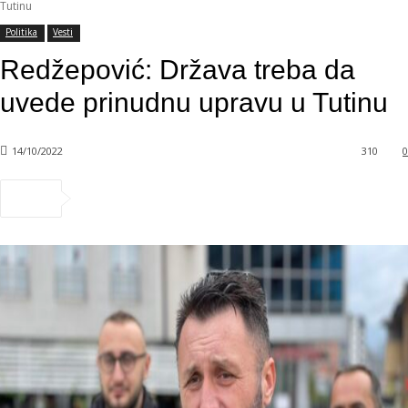
Tutinu
Politika
Vesti
Redžepović: Država treba da
uvede prinudnu upravu u Tutinu
14/10/2022
310
0