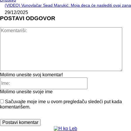
(VIDEO) Vunovlačar Sead Marukić: Moja deca će naslediti ovaj zana
29/12/2025
POSTAVI ODGOVOR
Kome
Molimo unesite svoj komentar!
Ime:
Molimo unesite svoje ime
Sačuvajte moje ime u ovom pregledaču sledeći put kada
komentarišem.