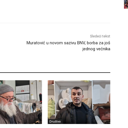
Sledeći tekst
Muratović u novom sazivu BNV, borba za još
jednog većnika
Društvo