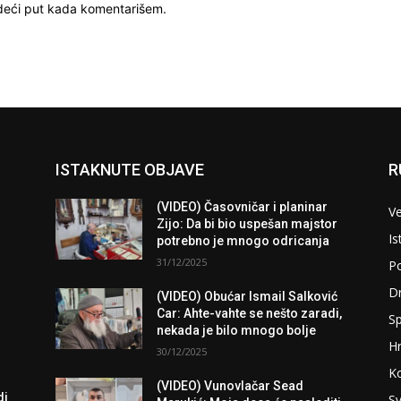
deći put kada komentarišem.
ISTAKNUTE OBJAVE
R
(VIDEO) Časovničar i planinar
Ve
Zijo: Da bi bio uspešan majstor
Is
potrebno je mnogo odricanja
31/12/2025
Po
D
(VIDEO) Obućar Ismail Salković
Car: Ahte-vahte se nešto zaradi,
Sp
nekada je bilo mnogo bolje
H
30/12/2025
K
(VIDEO) Vunovlačar Sead
di
Sv