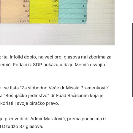
tal Infolid dobio, najveći broj glasova na izborima za
 Memić. Podaci iz SDP pokazuju da je Memić osvojio
i se lista “Za slobodno Veće dr Misala Pramenković”
ista “Bošnjačko jedinstvo” dr Fuad Baćićanim koja je
oristili svoje biračko pravo.
ju predvodi dr Admir Muratović, prema podacima iz
ad Džudžo 87 glasova.