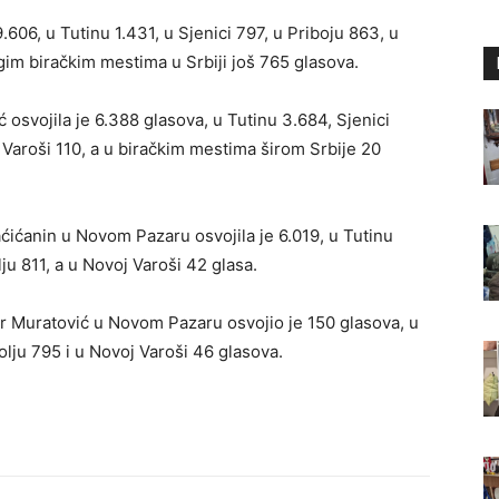
606, u Tutinu 1.431, u Sjenici 797, u Priboju 863, u
gim biračkim mestima u Srbiji još 765 glasova.
osvojila je 6.388 glasova, u Tutinu 3.684, Sjenici
j Varoši 110, a u biračkim mestima širom Srbije 20
aćićanin u Novom Pazaru osvojila je 6.019, u Tutinu
lju 811, a u Novoj Varoši 42 glasa.
 Muratović u Novom Pazaru osvojio je 150 glasova, u
olju 795 i u Novoj Varoši 46 glasova.