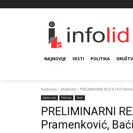
NAJNOVIJE
VESTI
POLITIKA
DRUŠT
Naslovna
Istaknuto
PRELIMINARNI REZULTATI Memić,
Istaknuto
Politika
Vesti
PRELIMINARNI RE
Pramenković, Baći