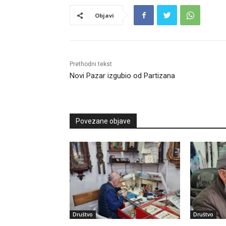
Objavi
Prethodni tekst
Novi Pazar izgubio od Partizana
Povezane objave
Društvo
Društvo