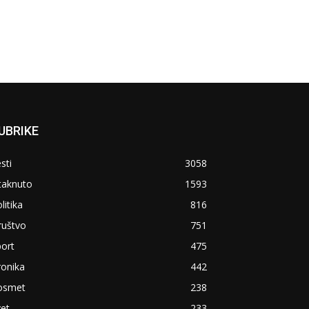
UBRIKE
sti
3058
taknuto
1593
litika
816
ruštvo
751
ort
475
ronika
442
osmet
238
et
233