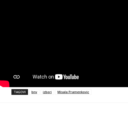
TAGOVI
bnv
izbori
Misala Pramenkovic
Objavi