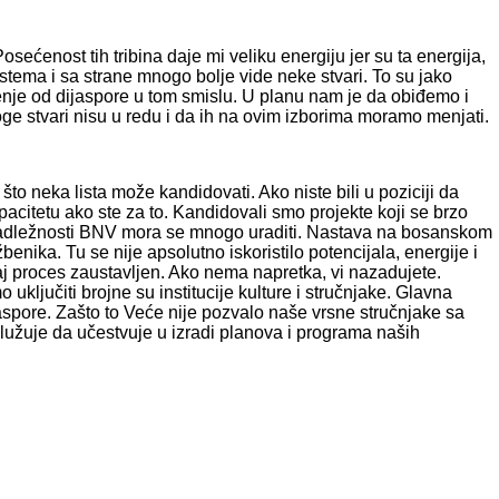
ećenost tih tribina daje mi veliku energiju jer su ta energija,
stema i sa strane mnogo bolje vide neke stvari. To su jako
enje od dijaspore u tom smislu. U planu nam je da obiđemo i
ge stvari nisu u redu i da ih na ovim izborima moramo menjati.
 neka lista može kandidovati. Ako niste bili u poziciji da
acitetu ako ste za to. Kandidovali smo projekte koji se brzo
 u nadležnosti BNV mora se mnogo uraditi. Nastava na bosanskom
nika. Tu se nije apsolutno iskoristilo potencijala, energije i
aj proces zaustavljen. Ako nema napretka, vi nazadujete.
ljučiti brojne su institucije kulture i stručnjake. Glavna
jaspore. Zašto to Veće nije pozvalo naše vrsne stručnjake sa
služuje da učestvuje u izradi planova i programa naših