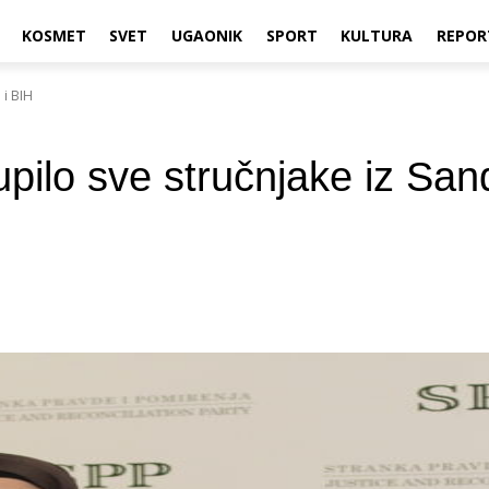
KOSMET
SVET
UGAONIK
SPORT
KULTURA
REPOR
 i BIH
pilo sve stručnjake iz San