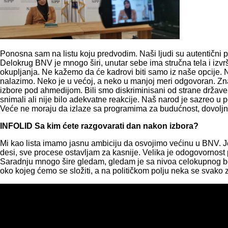
Ponosna sam na listu koju predvodim. Naši ljudi su autentični 
Delokrug BNV je mnogo širi, unutar sebe ima stručna tela i izvr
okupljanja. Ne kažemo da će kadrovi biti samo iz naše opcije. N
nalazimo. Neko je u većoj, a neko u manjoj meri odgovoran. Znat
izbore pod ahmedijom. Bili smo diskriminisani od strane držav
snimali ali nije bilo adekvatne reakcije. Naš narod je sazreo u p
Veće ne moraju da izlaze sa programima za budućnost, dovoljno 
INFOLID Sa kim ćete razgovarati dan nakon izbora?
Mi kao lista imamo jasnu ambiciju da osvojimo većinu u BNV. 
desi, sve procese ostavljam za kasnije. Velika je odogovornost 
Saradnju mnogo šire gledam, gledam je sa nivoa celokupnog 
oko kojeg ćemo se složiti, a na političkom polju neka se svako zal