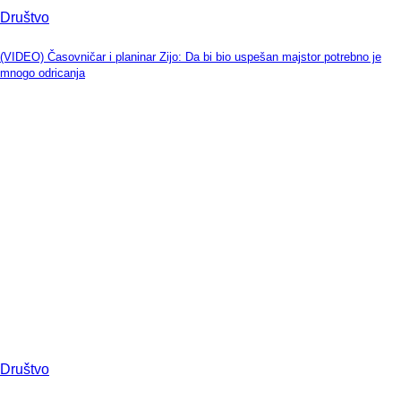
Društvo
(VIDEO) Časovničar i planinar Zijo: Da bi bio uspešan majstor potrebno je
mnogo odricanja
Društvo