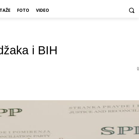
TAŽE
FOTO
VIDEO
džaka i BIH
0