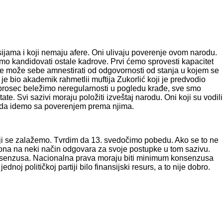
sijama i koji nemaju afere. Oni ulivaju poverenje ovom narodu.
ćemo kandidovati ostale kadrove. Prvi ćemo sprovesti kapacitet
 ne može sebe amnestirati od odgovornosti od stanja u kojem se
e bio akademik rahmetlii muftija Zukorlić koji je predvodio
 prosec beležimo neregularnosti u pogledu krađe, sve smo
te. Svi sazivi moraju položiti izveštaj narodu. Oni koji su vodili
je da idemo sa poverenjem prema njima.
ji se zalažemo. Tvrdim da 13. svedočimo pobedu. Ako se to ne
, ona na neki način odgovara za svoje postupke u tom sazivu.
senzusa. Nacionalna prava moraju biti minimum konsenzusa
oj političkoj partiji bilo finansijski resurs, a to nije dobro.