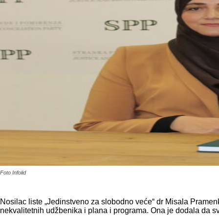
Foto Infolid
Nosilac liste „Jedinstveno za slobodno veće“ dr Misala Prame
nekvalitetnih udžbenika i plana i programa. Ona je dodala da 