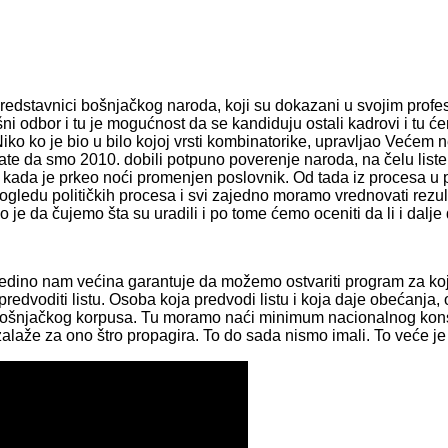
predstavnici bošnjačkog naroda, koji su dokazani u svojim profe
šni odbor i tu je mogućnost da se kandiduju ostali kadrovi i tu 
iko ko je bio u bilo kojoj vrsti kombinatorike, upravljao Većem
e da smo 2010. dobili potpuno poverenje naroda, na čelu liste j
e kada je prkeo noći promenjen poslovnik. Od tada iz procesa u
ogledu političkih procesa i svi zajedno moramo vrednovati rezulta
je da čujemo šta su uradili i po tome ćemo oceniti da li i dal
Jedino nam većina garantuje da možemo ostvariti program za ko
predvoditi listu. Osoba koja predvodi listu i koja daje obećanja
bošnjačkog korpusa. Tu moramo naći minimum nacionalnog kon
aže za ono štro propagira. To do sada nismo imali. To veće je jedn