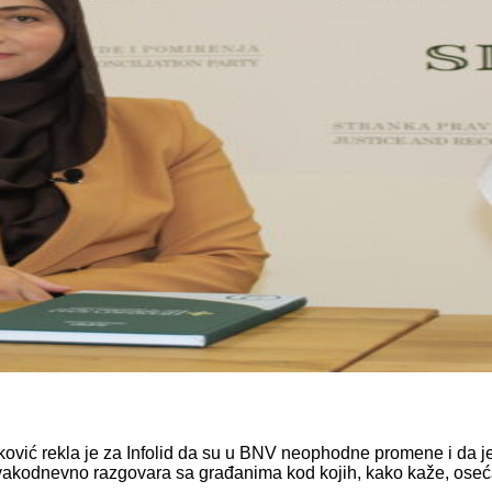
nković rekla je za Infolid da su u BNV neophodne promene i da
svakodnevno razgovara sa građanima kod kojih, kako kaže, oseć