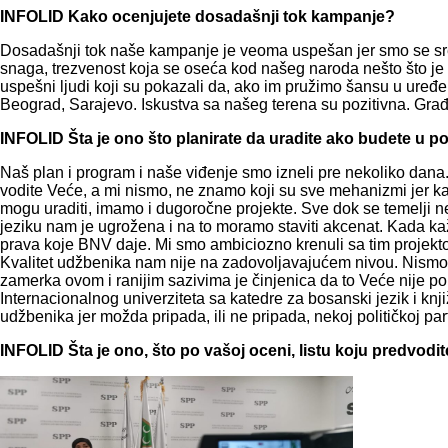
INFOLID Kako ocenjujete dosadašnji tok kampanje?
Dosadašnji tok naše kampanje je veoma uspešan jer smo se sreli s
snaga, trezvenost koja se oseća kod našeg naroda nešto što je 
uspešni ljudi koji su pokazali da, ako im pružimo šansu u uređ
Beograd, Sarajevo. Iskustva sa našeg terena su pozitivna. Građ
INFOLID Šta je ono što planirate da uradite ako budete u p
Naš plan i program i naše viđenje smo izneli pre nekoliko dana.
vodite Veće, a mi nismo, ne znamo koji su sve mehanizmi jer ka
mogu uraditi, imamo i dugoročne projekte. Sve dok se temelji n
jeziku nam je ugrožena i na to moramo staviti akcenat. Kada kaž
prava koje BNV daje. Mi smo ambiciozno krenuli sa tim projektom
Kvalitet udžbenika nam nije na zadovoljavajućem nivou. Nismo isk
zamerka ovom i ranijim sazivima je činjenica da to Veće nije po
Internacionalnog univerziteta sa katedre za bosanski jezik i knj
udžbenika jer možda pripada, ili ne pripada, nekoj političkoj part
INFOLID Šta je ono, što po vašoj oceni, listu koju predvodi