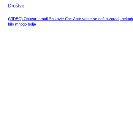
Društvo
(VIDEO) Obućar Ismail Salković Car: Ahte-vahte se nešto zaradi, nekada
bilo mnogo bolje