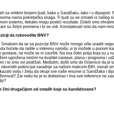
a velikim brojem ljudi, kako u Sandžaku, tako i u dijaspori. Pos
svima nama pokretačka snaga. Ti ljudi su se izmakli iz našeg si
enom sistemu, itekako mogu postići rezultate. Dobili smo ohrabr
ani su željni promena i to se vidi. Konstatovali smo da nam mno
oziciji da rukovodite BNV?
 Smatram da se sa pozicije BNV može mnogo više uraditi nego što
da hoćete da radite u interesu naroda, vi to možete u punom kap
e postave, ne može se ni završiti. Na sva četiri polja koja su
em ugrožena mislim na kvalitet nastave, plana i programa i udžbe
 i to smo svi podržali. Međutim, došli smo do činjenice da je t
oristili potencijal saradnje sa našom maticom BIH, morali smo uk
kazalo volju i želju da okupi sve naše resurse iz Sandžaka i di
iževnost? Zar neko ko je tu doktorirao i ima sve reference ne za
iji?
te čini drugačijom od ostalih koje su kandidovane?