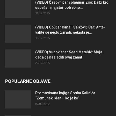
(VIDEO) Časovničar i planinar Zijo: Da bi bio
uspešan majstor potrebno...
31/12/2025
(VIDEO) Obućar Ismail Salković Car: Ahte-
vahte se nešto zaradi, nekada je...
30/12/2025
(VIDEO) Vunovlačar Sead Marukić: Moja
deca će naslediti ovaj zanat
29/12/2025
POPULARNE OBJAVE
Promovisana knjiga Sretka Kalinića
“Zemunski klan – ko je ko”
07/08/2022