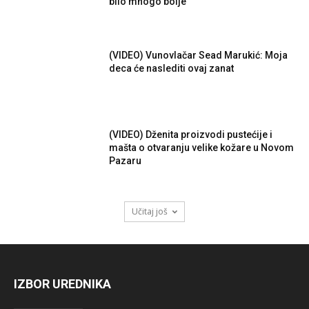
bilo mnogo bolje
(VIDEO) Vunovlačar Sead Marukić: Moja
deca će naslediti ovaj zanat
(VIDEO) Dženita proizvodi pustećije i
mašta o otvaranju velike kožare u Novom
Pazaru
Učitaj još
IZBOR UREDNIKA