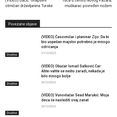
(VIDEO) Dačić: Uhapšeni
Tuča u centru Novog Pazara,
otmičari državljanina Turske
muškarac povređen nožem
Povezane objave
(VIDEO) Časovničar i planinar Zijo: Da bi
bio uspešan majstor potrebno je mnogo
odricanja
31/12/2025
Društvo
(VIDEO) Obućar Ismail Salković Car:
Ahte-vahte se nešto zaradi, nekada je
bilo mnogo bolje
30/12/2025
Društvo
(VIDEO) Vunovlačar Sead Marukić: Moja
deca će naslediti ovaj zanat
29/12/2025
Društvo