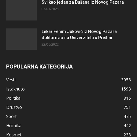
Svi kao jedan za Dušana iz Novog Pazara
03/03/2023
Lekar Fehim Juković iz Novog Pazara
doktorirao na Univerzitetu u Prištini
22/06/2022
POPULARNA KATEGORIJA
Vesti
3058
Istaknuto
1593
Politika
816
Društvo
751
Sport
475
Hronika
442
Kosmet
238