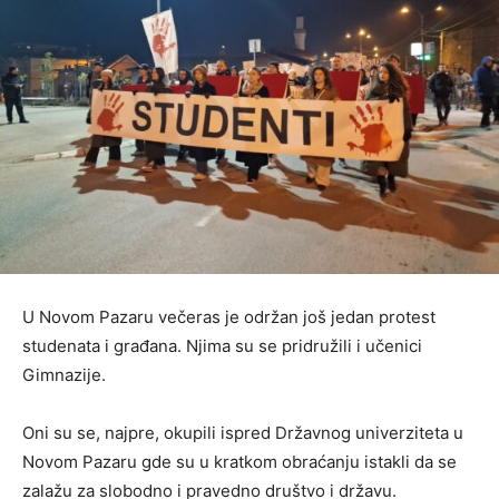
U Novom Pazaru večeras je održan još jedan protest
studenata i građana. Njima su se pridružili i učenici
Gimnazije.
Oni su se, najpre, okupili ispred Državnog univerziteta u
Novom Pazaru gde su u kratkom obraćanju istakli da se
zalažu za slobodno i pravedno društvo i državu.