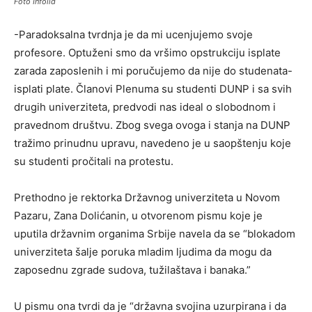
Foto Infolid
-Paradoksalna tvrdnja je da mi ucenjujemo svoje
profesore. Optuženi smo da vršimo opstrukciju isplate
zarada zaposlenih i mi poručujemo da nije do studenata-
isplati plate. Članovi Plenuma su studenti DUNP i sa svih
drugih univerziteta, predvodi nas ideal o slobodnom i
pravednom društvu. Zbog svega ovoga i stanja na DUNP
tražimo prinudnu upravu, navedeno je u saopštenju koje
su studenti pročitali na protestu.
Prethodno je rektorka Državnog univerziteta u Novom
Pazaru, Zana Dolićanin, u otvorenom pismu koje je
uputila državnim organima Srbije navela da se “blokadom
univerziteta šalje poruka mladim ljudima da mogu da
zaposednu zgrade sudova, tužilaštava i banaka.”
U pismu ona tvrdi da je “državna svojina uzurpirana i da