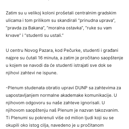
Zatim su u velikoj koloni prošetali centralnim gradskim
ulicama i tom prilikom su skandirali “prinudna uprava”,
“pravda za Bakana”, “moralna ostavka”, “ruke su vam
krvave” i “studenti su ustali.”
U centru Novog Pazara, kod Pečurke, studenti i građani
najpre su ćutali 16 minuta, a zatim je pročitano saopštenje
u kojem se navodi da će studenti istrajati sve dok se
njihovi zahtevi ne ispune.
-Plenum studenata obratio upravi DUNP sa zahtevima za
uapostavljanjem normalne akademake komunikacije. U
njihovom odgovoru su naše zahteve ignorisali. U
njihovom saopštenju naš Plenum je nazvan takozvanim.
Ti Plenumi su pokrenuli više od milion ljudi koji su se
okupili oko istog cilja, navedeno je u pročitanom