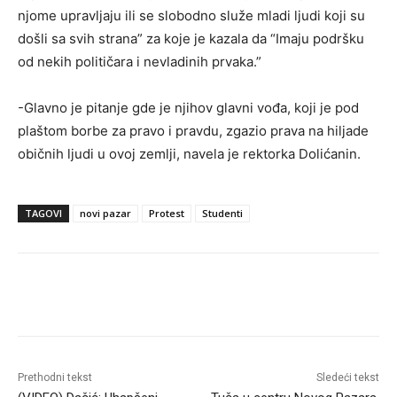
njome upravljaju ili se slobodno služe mladi ljudi koji su
došli sa svih strana” za koje je kazala da “Imaju podršku
od nekih političara i nevladinih prvaka.”
-Glavno je pitanje gde je njihov glavni vođa, koji je pod
plaštom borbe za pravo i pravdu, zgazio prava na hiljade
običnih ljudi u ovoj zemlji, navela je rektorka Dolićanin.
TAGOVI
novi pazar
Protest
Studenti
Prethodni tekst
Sledeći tekst