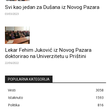
Svi kao jedan za Dušana iz Novog Pazara
03/03/2023
Lekar Fehim Juković iz Novog Pazara
doktorirao na Univerzitetu u Prištini
22/06/2022
POPULARNA KATEGORIJA
Vesti
3058
Istaknuto
1593
Politika
816