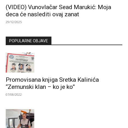
(VIDEO) Vunovlačar Sead Marukić: Moja
deca će naslediti ovaj zanat
29/12/2025
POPULARNE OBJAVE
Promovisana knjiga Sretka Kalinića
“Zemunski klan – ko je ko”
07/08/2022