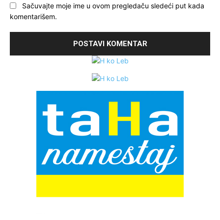
Sačuvajte moje ime u ovom pregledaču sledeći put kada
komentarišem.