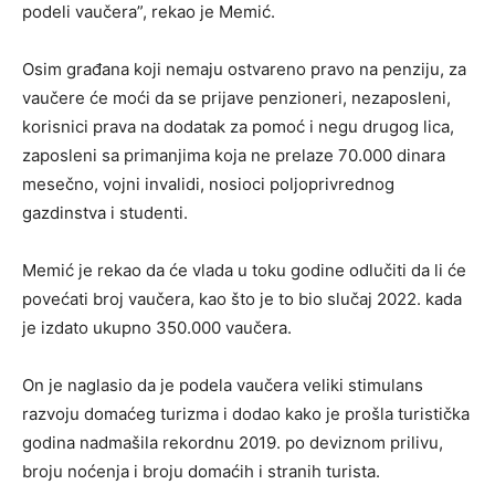
podeli vaučera”, rekao je Memić.
Osim građana koji nemaju ostvareno pravo na penziju, za
vaučere će moći da se prijave penzioneri, nezaposleni,
korisnici prava na dodatak za pomoć i negu drugog lica,
zaposleni sa primanjima koja ne prelaze 70.000 dinara
mesečno, vojni invalidi, nosioci poljoprivrednog
gazdinstva i studenti.
Memić je rekao da će vlada u toku godine odlučiti da li će
povećati broj vaučera, kao što je to bio slučaj 2022. kada
je izdato ukupno 350.000 vaučera.
On je naglasio da je podela vaučera veliki stimulans
razvoju domaćeg turizma i dodao kako je prošla turistička
godina nadmašila rekordnu 2019. po deviznom prilivu,
broju noćenja i broju domaćih i stranih turista.