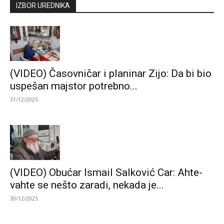
IZBOR UREDNIKA
(VIDEO) Časovničar i planinar Zijo: Da bi bio
uspešan majstor potrebno...
31/12/2025
(VIDEO) Obućar Ismail Salković Car: Ahte-
vahte se nešto zaradi, nekada je...
30/12/2025