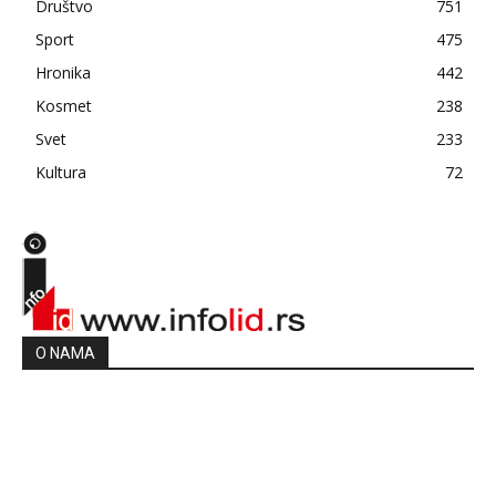
Društvo
751
Sport
475
Hronika
442
Kosmet
238
Svet
233
Kultura
72
O NAMA
PRATITE NAS