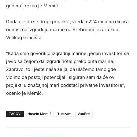
godina”, rekao je Memić.
Dodao je da se drugi projekat, vredan 224 miliona dinara,
odnosi na izgradnju marine na Srebrnom jezeru kod
Velikog Gradišta.
“Kada smo govorili o izgradnji marine, jedan investitor se
javio sa željom da izgradi hotel preko puta marine.
Zapravo, to i jeste naša želja, da ulažemo tamo gde
vidimo da postoji potencijal i siguran sam da će ovi
projekti u značajnoj meri podstaći privatne investitore”,
ocenio je Memić.
TAGOVI
Husein Memić
Turizam
Vaučeri