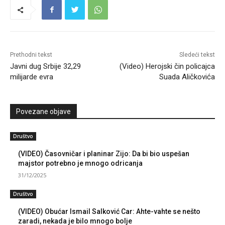
Prethodni tekst
Sledeći tekst
Javni dug Srbije 32,29
(Video) Herojski čin policajca
milijarde evra
Suada Aličkovića
Povezane objave
Društvo
(VIDEO) Časovničar i planinar Zijo: Da bi bio uspešan
majstor potrebno je mnogo odricanja
31/12/2025
Društvo
(VIDEO) Obućar Ismail Salković Car: Ahte-vahte se nešto
zaradi, nekada je bilo mnogo bolje