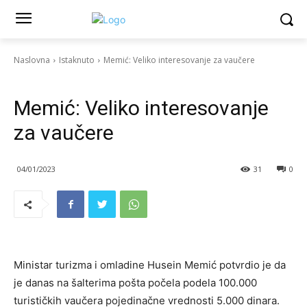
Naslovna
Istaknuto
Memić: Veliko interesovanje za vaučere
Istaknuto
Politika
Vesti
Memić: Veliko interesovanje
za vaučere
04/01/2023
31
0
Ministar turizma i omladine Husein Memić potvrdio je da
je danas na šalterima pošta počela podela 100.000
turističkih vaučera pojedinačne vrednosti 5.000 dinara.