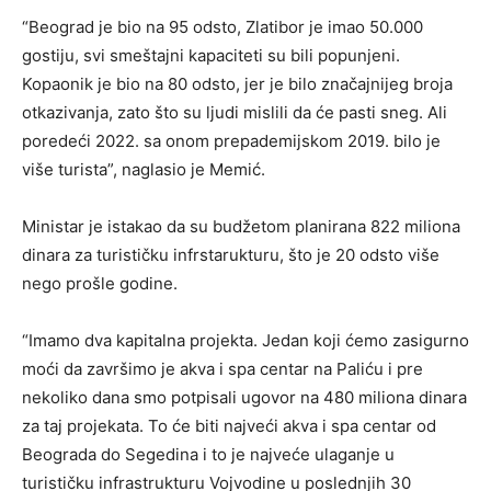
“Beograd je bio na 95 odsto, Zlatibor je imao 50.000
gostiju, svi smeštajni kapaciteti su bili popunjeni.
Kopaonik je bio na 80 odsto, jer je bilo značajnijeg broja
otkazivanja, zato što su ljudi mislili da će pasti sneg. Ali
poredeći 2022. sa onom prepademijskom 2019. bilo je
više turista”, naglasio je Memić.
Ministar je istakao da su budžetom planirana 822 miliona
dinara za turističku infrstarukturu, što je 20 odsto više
nego prošle godine.
“Imamo dva kapitalna projekta. Jedan koji ćemo zasigurno
moći da završimo je akva i spa centar na Paliću i pre
nekoliko dana smo potpisali ugovor na 480 miliona dinara
za taj projekata. To će biti najveći akva i spa centar od
Beograda do Segedina i to je najveće ulaganje u
turističku infrastrukturu Vojvodine u poslednjih 30