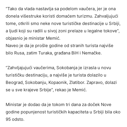
“Tako da vlada nastavlja sa podelom vaučera, jer je ona
donela višestruke koristi domaćem turizmu. Zahvaljujući
tome, otkrili smo neke nove turističke destinacije u Srbiji,
a ljudi koji su radili u sivoj zoni prelaze u legalne tokove”,
objasnio je ministar Memić.
Naveo je da je prošle godine od stranih turista najviše
bilo Rusa, zatim Turaka, građana BiH i Nemačke.
“Zahvljajujući vaučerima, Sokobanja je izrasla u novu
turističku destinaciju, a najviše je turista dolazilo u
Beograd, Sokobanju, Kopaonik, Zlatibor. Zapravo, dolazi
se u sve krajeve Srbije”, rekao je Memić.
Ministar je dodao da je tokom tri dana za doček Nove
godine popunjenost turističkih kapaciteta u Srbiji bila oko
95 odsto.