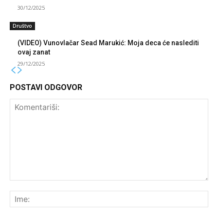
30/12/2025
Društvo
(VIDEO) Vunovlačar Sead Marukić: Moja deca će naslediti
ovaj zanat
29/12/2025
POSTAVI ODGOVOR
Komentariši:
Ime