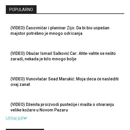
POPULARNO
(VIDEO) Časovničar i planinar Zijo: Da bi bio uspešan
majstor potrebno je mnogo odricanja
(VIDEO) Obućar Ismail Salković Car: Ahte-vahte se nešto
zaradi, nekada je bilo mnogo bolje
(VIDEO) Vunovlačar Sead Marukić: Moja deca će naslediti
ovaj zanat
(VIDEO) Dženita proizvodi pustećije i mašta o otvaranju
velike kožare u Novom Pazaru
Učitaj još