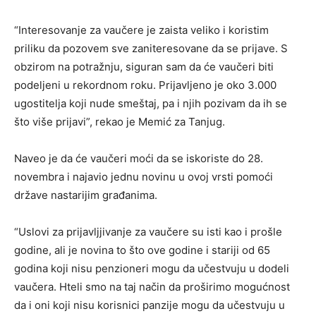
“Interesovanje za vaučere je zaista veliko i koristim
priliku da pozovem sve zaniteresovane da se prijave. S
obzirom na potražnju, siguran sam da će vaučeri biti
podeljeni u rekordnom roku. Prijavljeno je oko 3.000
ugostitelja koji nude smeštaj, pa i njih pozivam da ih se
što više prijavi”, rekao je Memić za Tanjug.
Naveo je da će vaučeri moći da se iskoriste do 28.
novembra i najavio jednu novinu u ovoj vrsti pomoći
države nastarijim građanima.
“Uslovi za prijavljjivanje za vaučere su isti kao i prošle
godine, ali je novina to što ove godine i stariji od 65
godina koji nisu penzioneri mogu da učestvuju u dodeli
vaučera. Hteli smo na taj način da proširimo mogućnost
da i oni koji nisu korisnici panzije mogu da učestvuju u