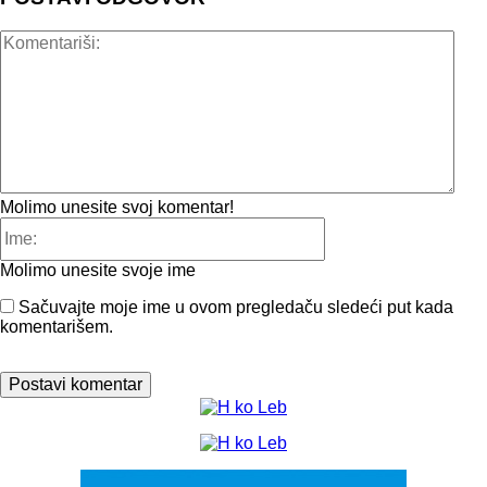
Kome
Molimo unesite svoj komentar!
Ime:
Molimo unesite svoje ime
Sačuvajte moje ime u ovom pregledaču sledeći put kada
komentarišem.