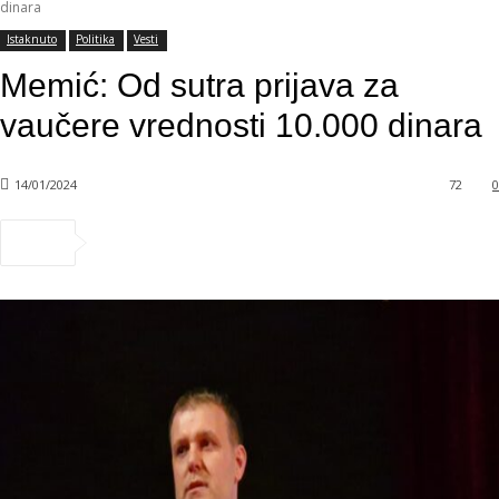
dinara
Istaknuto
Politika
Vesti
Memić: Od sutra prijava za
vaučere vrednosti 10.000 dinara
14/01/2024
72
0