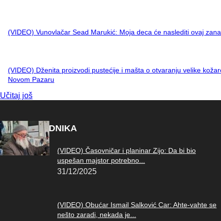
(VIDEO) Vunovlačar Sead Marukić: Moja deca će naslediti ovaj zana
(VIDEO) Dženita proizvodi pustećije i mašta o otvaranju velike kožar
Novom Pazaru
Učitaj još
IZBOR UREDNIKA
(VIDEO) Časovničar i planinar Zijo: Da bi bio
uspešan majstor potrebno...
31/12/2025
(VIDEO) Obućar Ismail Salković Car: Ahte-vahte se
nešto zaradi, nekada je...