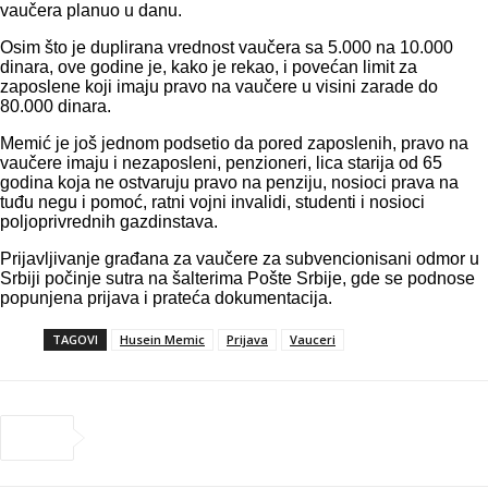
vaučera planuo u danu.
Osim što je duplirana vrednost vaučera sa 5.000 na 10.000
dinara, ove godine je, kako je rekao, i povećan limit za
zaposlene koji imaju pravo na vaučere u visini zarade do
80.000 dinara.
Memić je još jednom podsetio da pored zaposlenih, pravo na
vaučere imaju i nezaposleni, penzioneri, lica starija od 65
godina koja ne ostvaruju pravo na penziju, nosioci prava na
tuđu negu i pomoć, ratni vojni invalidi, studenti i nosioci
poljoprivrednih gazdinstava.
Prijavljivanje građana za vaučere za subvencionisani odmor u
Srbiji počinje sutra na šalterima Pošte Srbije, gde se podnose
popunjena prijava i prateća dokumentacija.
TAGOVI
Husein Memic
Prijava
Vauceri