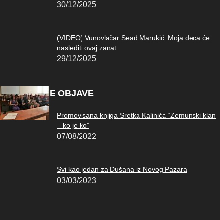
30/12/2025
(VIDEO) Vunovlačar Sead Marukić: Moja deca će
naslediti ovaj zanat
29/12/2025
POPULARNE OBJAVE
Promovisana knjiga Sretka Kalinića “Zemunski klan
– ko je ko”
07/08/2022
Svi kao jedan za Dušana iz Novog Pazara
03/03/2023