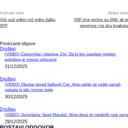
Prethodni tekst
Sledeći tekst
Viši sud odbio još jednu žalbu
SDP ima većinu sa SNS, ali je
SPP
spremna i na širu koaliciju
Povezane objave
Društvo
(VIDEO) Časovničar i planinar Zijo: Da bi bio uspešan majstor
potrebno je mnogo odricanja
31/12/2025
Društvo
(VIDEO) Obućar Ismail Salković Car: Ahte-vahte se nešto zaradi,
nekada je bilo mnogo bolje
30/12/2025
Društvo
(VIDEO) Vunovlačar Sead Marukić: Moja deca će naslediti ovaj zana
29/12/2025
POSTAVI ODGOVOR