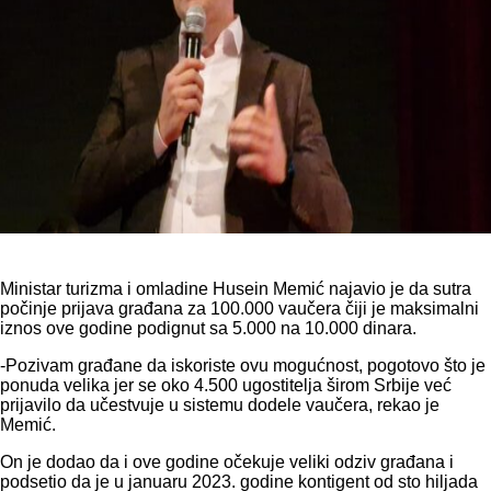
Ministar turizma i omladine Husein Memić najavio je da sutra
počinje prijava građana za 100.000 vaučera čiji je maksimalni
iznos ove godine podignut sa 5.000 na 10.000 dinara.
-Pozivam građane da iskoriste ovu mogućnost, pogotovo što je
ponuda velika jer se oko 4.500 ugostitelja širom Srbije već
prijavilo da učestvuje u sistemu dodele vaučera, rekao je
Memić.
On je dodao da i ove godine očekuje veliki odziv građana i
podsetio da je u januaru 2023. godine kontigent od sto hiljada