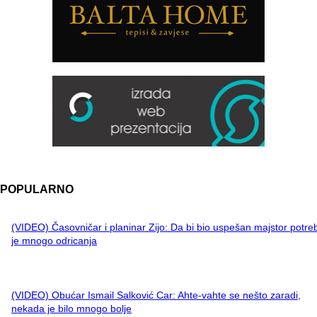
POPULARNO
(VIDEO) Časovničar i planinar Zijo: Da bi bio uspešan majstor potre
je mnogo odricanja
(VIDEO) Obućar Ismail Salković Car: Ahte-vahte se nešto zaradi,
nekada je bilo mnogo bolje