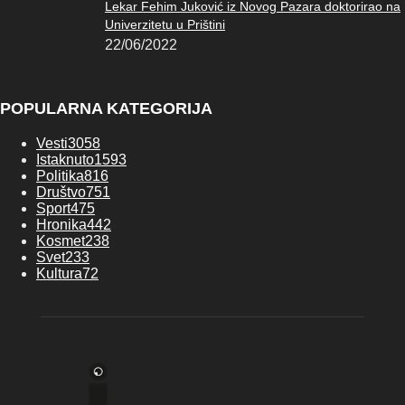
Lekar Fehim Juković iz Novog Pazara doktorirao na
Univerzitetu u Prištini
22/06/2022
POPULARNA KATEGORIJA
Vesti
3058
Istaknuto
1593
Politika
816
Društvo
751
Sport
475
Hronika
442
Kosmet
238
Svet
233
Kultura
72