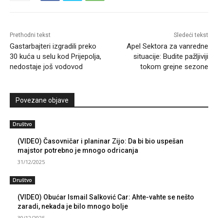
Prethodni tekst
Sledeći tekst
Gastarbajteri izgradili preko
Apel Sektora za vanredne
30 kuća u selu kod Prijepolja,
situacije: Budite pažljiviji
nedostaje još vodovod
tokom grejne sezone
Povezane objave
Društvo
(VIDEO) Časovničar i planinar Zijo: Da bi bio uspešan
majstor potrebno je mnogo odricanja
31/12/2025
Društvo
(VIDEO) Obućar Ismail Salković Car: Ahte-vahte se nešto
zaradi, nekada je bilo mnogo bolje
30/12/2025