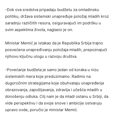
-Dok ova sredstva pripadaju budžetu za omladinsku
politiku, država sistemski unapređuje položaj mladih kroz
saradnju različitih resora, osiguravajući im podršku u
svim aspektima života, naglasio je on.
Ministar Memić je istakao da je Republika Srbija trajno
posvećena unapređivanju položaja mladih, prepoznajući
njihovu ključnu ulogu u razvoju društva.
-Povećanje budžeta je samo jedan od koraka u nizu
sistemskih mera koje preduzimamo. Radimo na
dugoročnim strategijama koje obuhvataju unapređenje
obrazovanja, zapošljavanja, zdravlja i učešća mladih u
donošenju odluka. Cilj nam je da mladi ostanu u Srbiji, da
vide perspektivu i da svoje snove i ambicije ostvaruju
upravo ovde, poručio je ministar Memić.