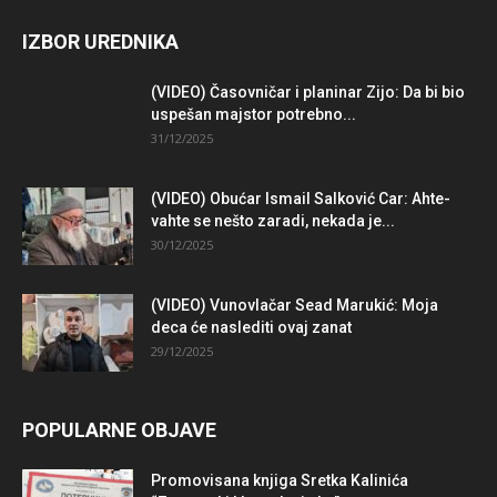
IZBOR UREDNIKA
(VIDEO) Časovničar i planinar Zijo: Da bi bio
uspešan majstor potrebno...
31/12/2025
(VIDEO) Obućar Ismail Salković Car: Ahte-
vahte se nešto zaradi, nekada je...
30/12/2025
(VIDEO) Vunovlačar Sead Marukić: Moja
deca će naslediti ovaj zanat
29/12/2025
POPULARNE OBJAVE
Promovisana knjiga Sretka Kalinića