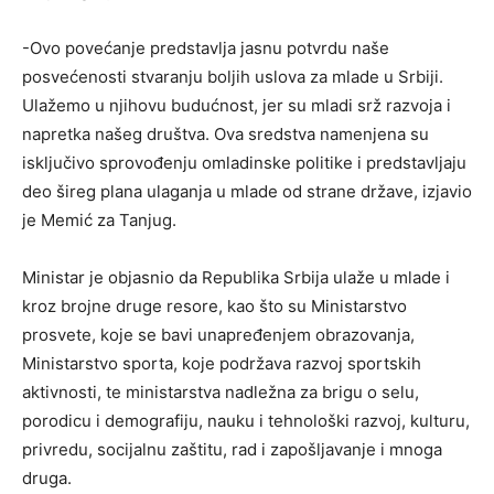
-Ovo povećanje predstavlja jasnu potvrdu naše
posvećenosti stvaranju boljih uslova za mlade u Srbiji.
Ulažemo u njihovu budućnost, jer su mladi srž razvoja i
napretka našeg društva. Ova sredstva namenjena su
isključivo sprovođenju omladinske politike i predstavljaju
deo šireg plana ulaganja u mlade od strane države, izjavio
je Memić za Tanjug.
Ministar je objasnio da Republika Srbija ulaže u mlade i
kroz brojne druge resore, kao što su Ministarstvo
prosvete, koje se bavi unapređenjem obrazovanja,
Ministarstvo sporta, koje podržava razvoj sportskih
aktivnosti, te ministarstva nadležna za brigu o selu,
porodicu i demografiju, nauku i tehnološki razvoj, kulturu,
privredu, socijalnu zaštitu, rad i zapošljavanje i mnoga
druga.