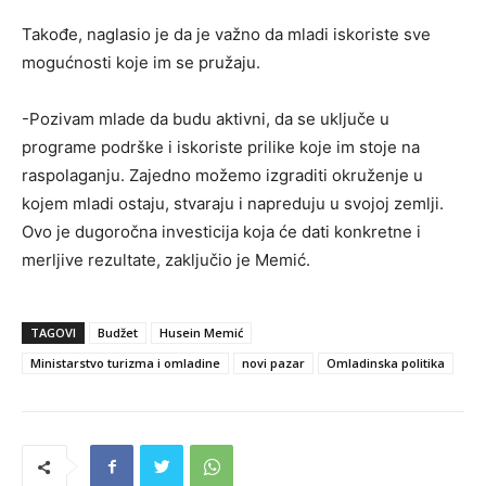
Takođe, naglasio je da je važno da mladi iskoriste sve
mogućnosti koje im se pružaju.
-Pozivam mlade da budu aktivni, da se uključe u
programe podrške i iskoriste prilike koje im stoje na
raspolaganju. Zajedno možemo izgraditi okruženje u
kojem mladi ostaju, stvaraju i napreduju u svojoj zemlji.
Ovo je dugoročna investicija koja će dati konkretne i
merljive rezultate, zaključio je Memić.
TAGOVI
Budžet
Husein Memić
Ministarstvo turizma i omladine
novi pazar
Omladinska politika