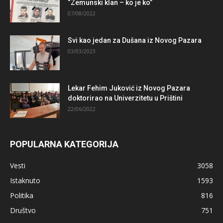
“Zemunski klan – ko je ko”
07/08/2022
Svi kao jedan za Dušana iz Novog Pazara
03/03/2023
Lekar Fehim Juković iz Novog Pazara
doktorirao na Univerzitetu u Prištini
22/06/2022
POPULARNA KATEGORIJA
Vesti
3058
Istaknuto
1593
Politika
816
Društvo
751