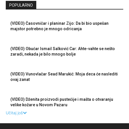
POPULARNO
(VIDEO) Časovničar i planinar Zijo: Da bi bio uspešan
majstor potrebno je mnogo odricanja
(VIDEO) Obućar Ismail Salković Car: Ahte-vahte se nešto
zaradi, nekada je bilo mnogo bolje
(VIDEO) Vunovlačar Sead Marukić: Moja deca će naslediti
ovaj zanat
(VIDEO) Dženita proizvodi pustećije i mašta o otvaranju
velike kožare u Novom Pazaru
Učitaj još