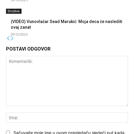
Društvo
(VIDEO) Vunovlačar Sead Marukić: Moja deca će naslediti
ovaj zanat
29/12/2025
POSTAVI ODGOVOR
Komentariši:
Ime
Sačuvajte moje ime u ovom pregledaču sledeći put kada