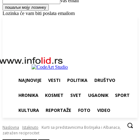
vaš email
Lozinka će vam biti poslata emailom
Saturday, August 8, 2026
NAJNOVIJE
VESTI
POLITIKA
DRUŠTVO
HRONIKA
KOSMET
SVET
UGAONIK
SPORT
KULTURA
REPORTAŽE
FOTO
VIDEO
Naslovna
Istaknuto
Kurti sa predstavnicima Bošnjaka i Albanaca,
zatražen reciprocitet