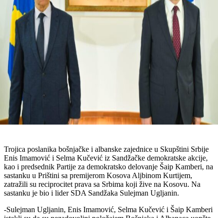
Trojica poslanika bošnjačke i albanske zajednice u Skupštini Srbije
Enis Imamović i Selma Kučević iz Sandžačke demokratske akcije,
kao i predsednik Partije za demokratsko delovanje Šaip Kamberi, na
sastanku u Prištini sa premijerom Kosova Aljbinom Kurtijem,
zatražili su reciprocitet prava sa Srbima koji žive na Kosovu. Na
sastanku je bio i lider SDA Sandžaka Sulejman Ugljanin.
-Sulejman Ugljanin, Enis Imamović, Selma Kučević i Šaip Kamberi