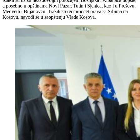
istakli su da su nezadovoljni položajem Bošnjaka i Albanaca uopšte,
a posebno u opštinama Novi Pazar, Tutin i Sjenica, kao i u Preševu,
Medveđi i Bujanovcu. Tražili su reciprocitet prava sa Srbima na
Kosovu, navodi se u saopštenju Vlade Kosova.