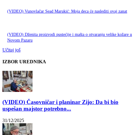
(VIDEO) Vunovlačar Sead Marukić: Moja deca će naslediti ovaj zanat
(VIDEO) Dženita proizvodi pustećije i mašta o otvaranju velike kožare u
Novom Pazaru
Učitaj još
IZBOR UREDNIKA
(VIDEO) Časovničar i planinar Zijo: Da bi bio
uspešan majstor potrebno...
31/12/2025