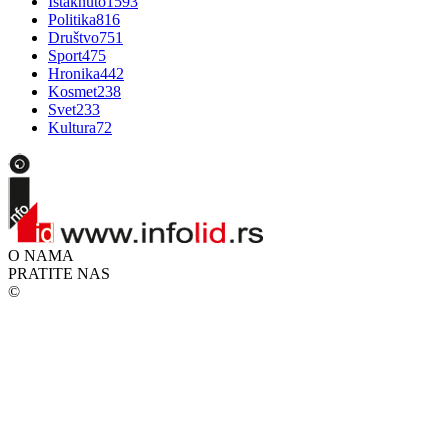
Istaknuto
1593
Politika
816
Društvo
751
Sport
475
Hronika
442
Kosmet
238
Svet
233
Kultura
72
O NAMA
PRATITE NAS
©