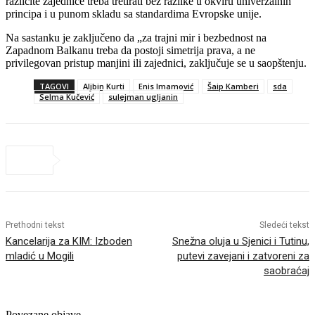
različite zajednice treba tretirati bez razlike u okviru univerzalnih
principa i u punom skladu sa standardima Evropske unije.
Na sastanku je zaključeno da „za trajni mir i bezbednost na
Zapadnom Balkanu treba da postoji simetrija prava, a ne
privilegovan pristup manjini ili zajednici, zaključuje se u saopštenju.
TAGOVI
Aljbin Kurti
Enis Imamović
Šaip Kamberi
sda
Selma Kučević
sulejman ugljanin
Prethodni tekst
Sledeći tekst
Kancelarija za KIM: Izboden
Snežna oluja u Sjenici i Tutinu,
mladić u Mogili
putevi zavejani i zatvoreni za
saobraćaj
Povezane objave