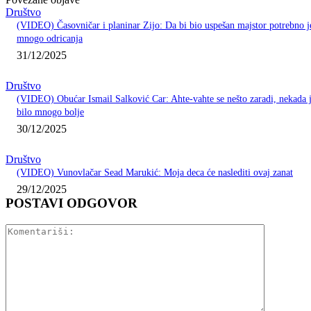
Društvo
(VIDEO) Časovničar i planinar Zijo: Da bi bio uspešan majstor potrebno j
mnogo odricanja
31/12/2025
Društvo
(VIDEO) Obućar Ismail Salković Car: Ahte-vahte se nešto zaradi, nekada 
bilo mnogo bolje
30/12/2025
Društvo
(VIDEO) Vunovlačar Sead Marukić: Moja deca će naslediti ovaj zanat
29/12/2025
POSTAVI ODGOVOR
Komentariš