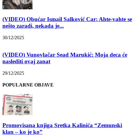
(VIDEO) Obućar Ismail Salković Car: Ahte-vahte se
nešto zaradi, nekada je...
30/12/2025
(VIDEO) Vunovlačar Sead Marukić: Moja deca će
naslediti ovaj zanat
29/12/2025
POPULARNE OBJAVE
Promovisana knjiga Sretka Kalinića “Zemunski
klan – ko je ko”