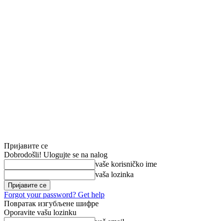
Пријавите се
Dobrodošli! Ulogujte se na nalog
vaše korisničko ime
vaša lozinka
Forgot your password? Get help
Повратак изгубљене шифре
Oporavite vašu lozinku