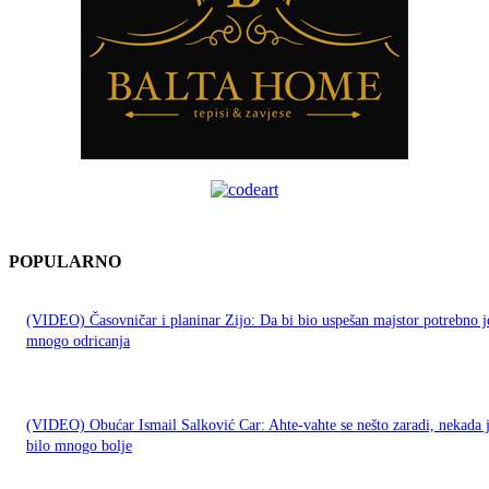
POPULARNO
(VIDEO) Časovničar i planinar Zijo: Da bi bio uspešan majstor potrebno j
mnogo odricanja
(VIDEO) Obućar Ismail Salković Car: Ahte-vahte se nešto zaradi, nekada 
bilo mnogo bolje