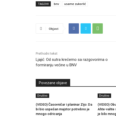
TAGOVI
bnv
usame zukorlić
Objavi
Prethodni tekst
Ljajić: Od sutra krećemo sa razgovorima o
formiranju većine u BNV
Povezane objave
Društvo
Društvo
(VIDEO) Časovničar i planinar Zijo: Da
(VIDEO) Obu
bi bio uspešan majstor potrebno je
Ahte-vahte 
mnogo odricanja
je bilo mno