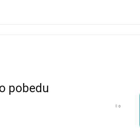
sio pobedu
0