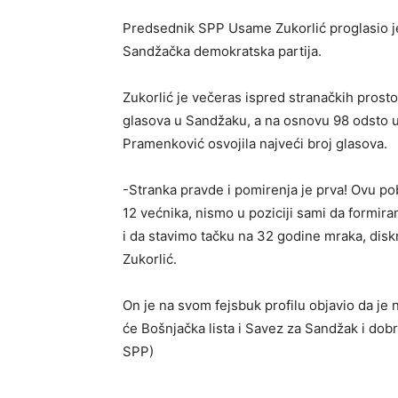
Predsednik SPP Usame Zukorlić proglasio je 
Sandžačka demokratska partija.
Zukorlić je večeras ispred stranačkih prost
glasova u Sandžaku, a na osnovu 98 odsto u ce
Pramenković osvojila najveći broj glasova.
-Stranka pravde i pomirenja je prva! Ovu 
12 većnika, nismo u poziciji sami da formir
i da stavimo tačku na 32 godine mraka, disk
Zukorlić.
On je na svom fejsbuk profilu objavio da je n
će Bošnjačka lista i Savez za Sandžak i dob
SPP)