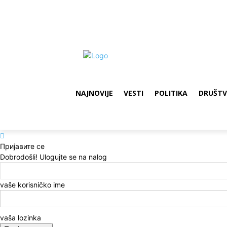
NAJNOVIJE
VESTI
POLITIKA
DRUŠT
Пријавите се
Dobrodošli! Ulogujte se na nalog
vaše korisničko ime
vaša lozinka