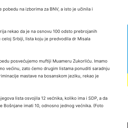
pobedu na izborima za BNV, a isto je učinila i
orija rekao da je na osnovu 100 odsto prebrojanih
loj Srbiji, lista koju je predvodila dr Misala
pobedu posvećujemo muftiji Muameru Zukorliću. Imamo
amo većinu, zato ćemo drugim listama ponuditi saradnju
riminacije mastave na bosanskom jeziku, rekao je
jegova lista osvojila 12 većnika, koliko ima i SDP, a da
re Bošnjane imati 10, odnosno jednog većnika. (Foto