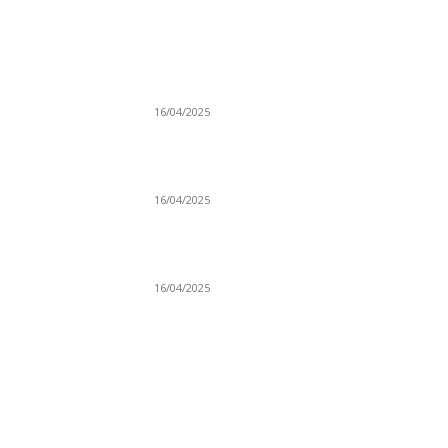
NAJNOVIJE
Grad Novi Pazar podržao 23 medijska projek
16/04/2025
Prijepoljac bežao policiji u Crnoj Gori pa
uhapšen u Podgorici
16/04/2025
Poslanici Skupštine Srbije nastavili raspravu
novoj Vladi
16/04/2025
KO