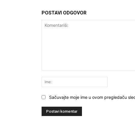
POSTAVI ODGOVOR
Komentariši:
Ime:
Sačuvajte moje ime u ovom pregledaču sle