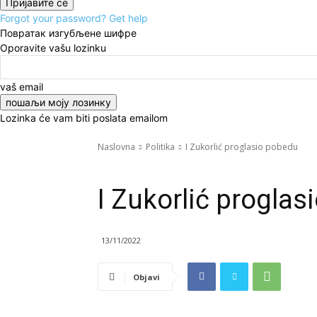
Forgot your password? Get help
Повратак изгубљене шифре
Oporavite vašu lozinku
vaš email
Lozinka će vam biti poslata emailom
Naslovna
Politika
I Zukorlić proglasio pobedu
Politika
Vesti
I Zukorlić progla
13/11/2022
Objavi