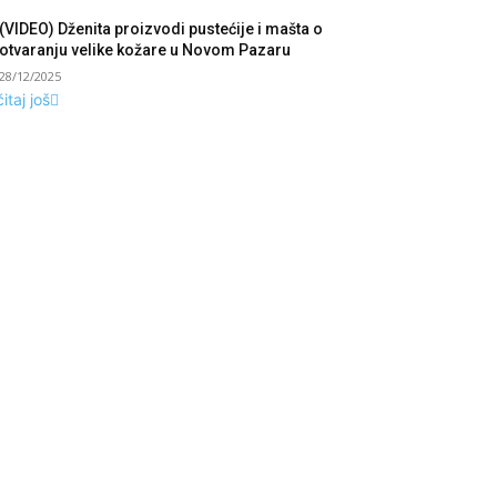
(VIDEO) Dženita proizvodi pustećije i mašta o
otvaranju velike kožare u Novom Pazaru
28/12/2025
itaj još