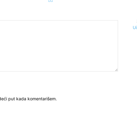
Uč
deći put kada komentarišem.