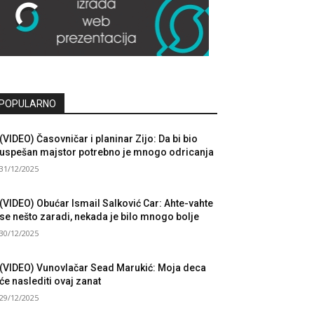
POPULARNO
(VIDEO) Časovničar i planinar Zijo: Da bi bio
uspešan majstor potrebno je mnogo odricanja
31/12/2025
(VIDEO) Obućar Ismail Salković Car: Ahte-vahte
se nešto zaradi, nekada je bilo mnogo bolje
30/12/2025
(VIDEO) Vunovlačar Sead Marukić: Moja deca
će naslediti ovaj zanat
29/12/2025