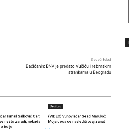
Sledeći tekst
Baćićanin: BNV je predato Vučiću i režimskim
strankama u Beogradu
Društvo
ćar Ismail Salković Car:
(VIDEO) Vunovlačar Sead Marukić:
se nešto zaradi, nekada
Moja deca će naslediti ovaj zanat
go bolje