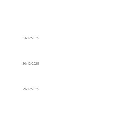
ISTAKNUTE OBJAVE
R
ta
(VIDEO) Časovničar i planinar Zijo: Da bi bio
Ve
uspešan majstor potrebno je mnogo odricanja
Is
31/12/2025
Po
(VIDEO) Obućar Ismail Salković Car: Ahte-vahte
D
se nešto zaradi, nekada je bilo mnogo bolje
Sp
30/12/2025
H
 o
(VIDEO) Vunovlačar Sead Marukić: Moja deca
K
će naslediti ovaj zanat
Sv
29/12/2025
NTAKT
D