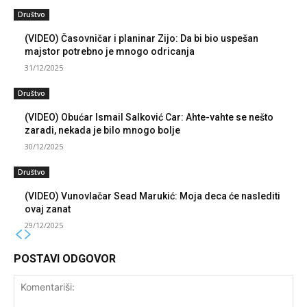
Društvo
(VIDEO) Časovničar i planinar Zijo: Da bi bio uspešan
majstor potrebno je mnogo odricanja
31/12/2025
Društvo
(VIDEO) Obućar Ismail Salković Car: Ahte-vahte se nešto
zaradi, nekada je bilo mnogo bolje
30/12/2025
Društvo
(VIDEO) Vunovlačar Sead Marukić: Moja deca će naslediti
ovaj zanat
29/12/2025
POSTAVI ODGOVOR