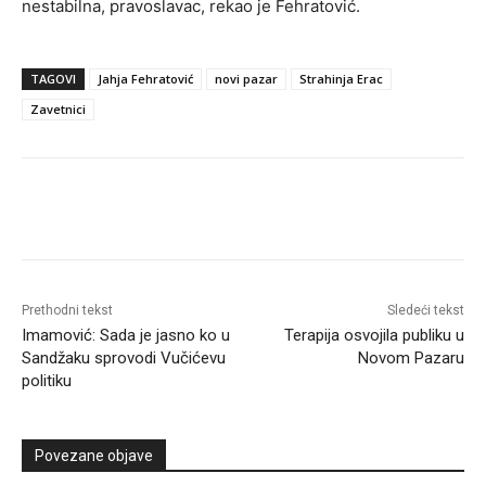
nestabilna, pravoslavac, rekao je Fehratović.
TAGOVI
Jahja Fehratović
novi pazar
Strahinja Erac
Zavetnici
Prethodni tekst
Sledeći tekst
Imamović: Sada je jasno ko u
Terapija osvojila publiku u
Sandžaku sprovodi Vučićevu
Novom Pazaru
politiku
Povezane objave