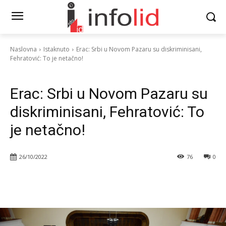
Naslovna
Istaknuto
Erac: Srbi u Novom Pazaru su diskriminisani,
Fehratović: To je netačno!
Istaknuto
Politika
Vesti
Erac: Srbi u Novom Pazaru su
diskriminisani, Fehratović: To
je netačno!
26/10/2022
76
0