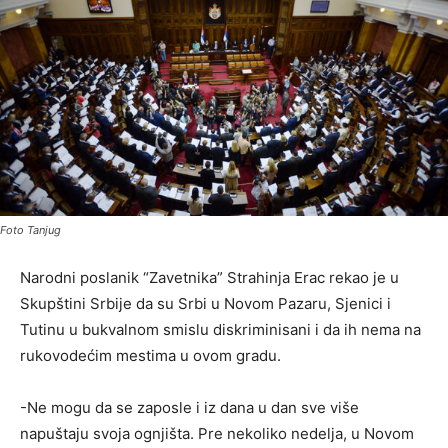
Foto Tanjug
Narodni poslanik “Zavetnika” Strahinja Erac rekao je u
Skupštini Srbije da su Srbi u Novom Pazaru, Sjenici i
Tutinu u bukvalnom smislu diskriminisani i da ih nema na
rukovodećim mestima u ovom gradu.
-Ne mogu da se zaposle i iz dana u dan sve više
napuštaju svoja ognjišta. Pre nekoliko nedelja, u Novom