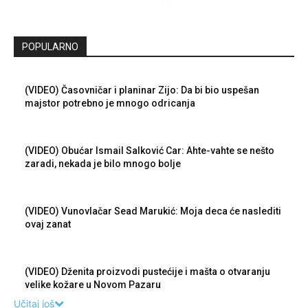
POPULARNO
(VIDEO) Časovničar i planinar Zijo: Da bi bio uspešan
majstor potrebno je mnogo odricanja
(VIDEO) Obućar Ismail Salković Car: Ahte-vahte se nešto
zaradi, nekada je bilo mnogo bolje
(VIDEO) Vunovlačar Sead Marukić: Moja deca će naslediti
ovaj zanat
(VIDEO) Dženita proizvodi pustećije i mašta o otvaranju
velike kožare u Novom Pazaru
Učitaj još