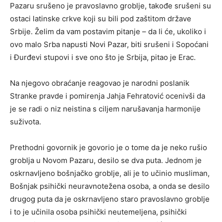
Pazaru srušeno je pravoslavno groblje, takođe srušeni su
ostaci latinske crkve koji su bili pod zaštitom države
Srbije. Želim da vam postavim pitanje – da li će, ukoliko i
ovo malo Srba napusti Novi Pazar, biti srušeni i Sopoćani
i Đurđevi stupovi i sve ono što je Srbija, pitao je Erac.
Na njegovo obraćanje reagovao je narodni poslanik
Stranke pravde i pomirenja Jahja Fehratović ocenivši da
je se radi o niz neistina s ciljem narušavanja harmonije
suživota.
Prethodni govornik je govorio je o tome da je neko rušio
groblja u Novom Pazaru, desilo se dva puta. Jednom je
oskrnavljeno bošnjačko groblje, ali je to učinio musliman,
Bošnjak psihički neuravnotežena osoba, a onda se desilo
drugog puta da je oskrnavljeno staro pravoslavno groblje
i to je učinila osoba psihički neutemeljena, psihički