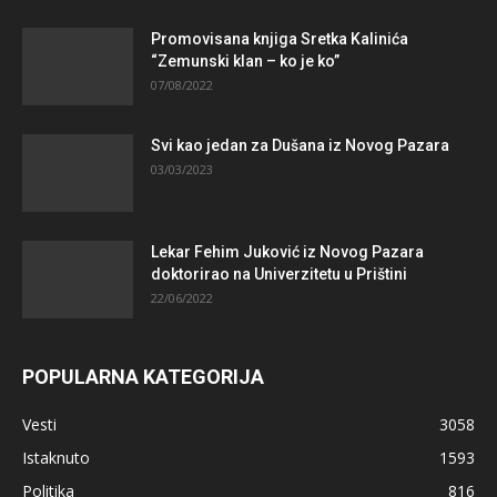
Promovisana knjiga Sretka Kalinića
“Zemunski klan – ko je ko”
07/08/2022
Svi kao jedan za Dušana iz Novog Pazara
03/03/2023
Lekar Fehim Juković iz Novog Pazara
doktorirao na Univerzitetu u Prištini
22/06/2022
POPULARNA KATEGORIJA
Vesti
3058
Istaknuto
1593
Politika
816