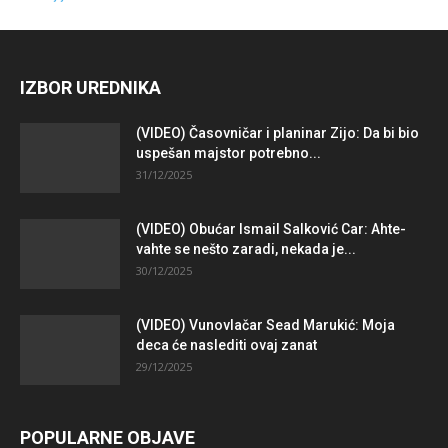
IZBOR UREDNIKA
(VIDEO) Časovničar i planinar Zijo: Da bi bio
uspešan majstor potrebno...
31/12/2025
(VIDEO) Obućar Ismail Salković Car: Ahte-
vahte se nešto zaradi, nekada je...
30/12/2025
(VIDEO) Vunovlačar Sead Marukić: Moja
deca će naslediti ovaj zanat
29/12/2025
POPULARNE OBJAVE