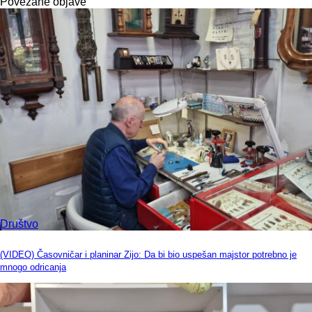
Povezane objave
Društvo
(VIDEO) Časovničar i planinar Zijo: Da bi bio uspešan majstor potrebno je
mnogo odricanja