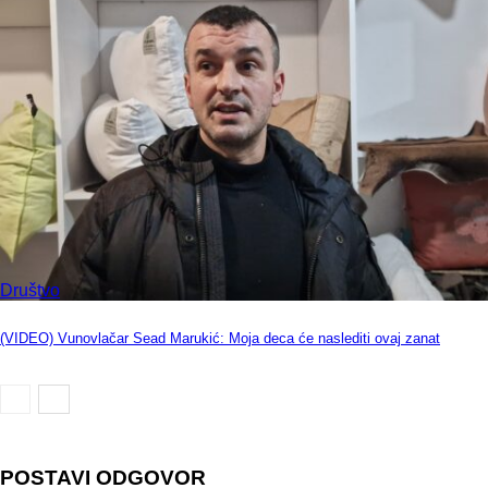
Društvo
(VIDEO) Vunovlačar Sead Marukić: Moja deca će naslediti ovaj zanat
POSTAVI ODGOVOR