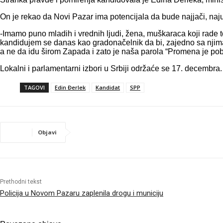
On je rekao da Novi Pazar ima potencijala da bude najjači, najurb
-Imamo puno mladih i vrednih ljudi, žena, muškaraca koji rade to
kandidujem se danas kao gradonačelnik da bi, zajedno sa njima,
a ne da idu širom Zapada i zato je naša parola “Promena je po
Lokalni i parlamentarni izbori u Srbiji održaće se 17. decembra.
TAGOVI
Edin Đerlek
Kandidat
SPP
Objavi
Prethodni tekst
Policija u Novom Pazaru zaplenila drogu i municiju