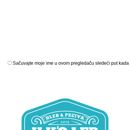
entariši:
Sačuvajte moje ime u ovom pregledaču sledeći put kada