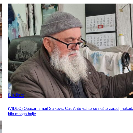
Društvo
(VIDEO) Obućar Ismail Salković Car: Ahte-vahte se nešto zaradi, nekada
bilo mnogo bolje