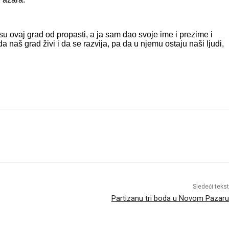
su ovaj grad od propasti, a ja sam dao svoje ime i prezime i
aš grad živi i da se razvija, pa da u njemu ostaju naši ljudi,
Sledeći tekst
Partizanu tri boda u Novom Pazaru