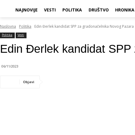
NAJNOVIJE
VESTI
POLITIKA
DRUŠTVO
HRONIKA
Naslovna
Politika
Edin Đerlek kandidat SPP za gradonačelnika Novog Pazara
Politika
Vesti
Edin Đerlek kandidat SPP
06/11/2023
Objavi