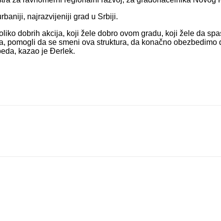
aniji, najrazvijeniji grad u Srbiji.
liko dobrih akcija, koji žele dobro ovom gradu, koji žele da spa
 pomogli da se smeni ova struktura, da konačno obezbedimo da n
beda, kazao je Đerlek.