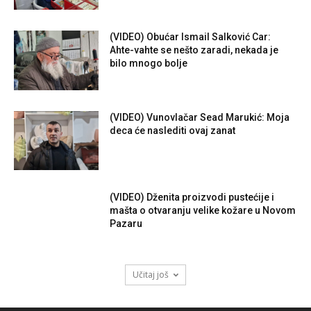
(VIDEO) Obućar Ismail Salković Car:
Ahte-vahte se nešto zaradi, nekada je
bilo mnogo bolje
(VIDEO) Vunovlačar Sead Marukić: Moja
deca će naslediti ovaj zanat
(VIDEO) Dženita proizvodi pustećije i
mašta o otvaranju velike kožare u Novom
Pazaru
Učitaj još