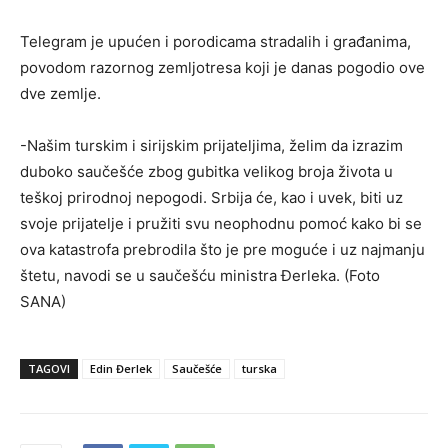
Telegram je upućen i porodicama stradalih i građanima,
povodom razornog zemljotresa koji je danas pogodio ove
dve zemlje.
-Našim turskim i sirijskim prijateljima, želim da izrazim
duboko saučešće zbog gubitka velikog broja života u
teškoj prirodnoj nepogodi. Srbija će, kao i uvek, biti uz
svoje prijatelje i pružiti svu neophodnu pomoć kako bi se
ova katastrofa prebrodila što je pre moguće i uz najmanju
štetu, navodi se u saučešću ministra Đerleka. (Foto
SANA)
TAGOVI
Edin Đerlek
Saučešće
turska