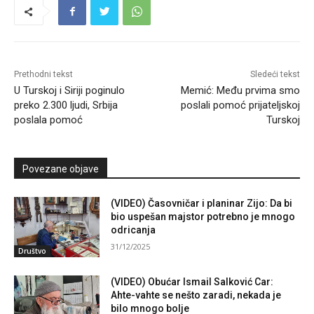
Prethodni tekst
Sledeći tekst
U Turskoj i Siriji poginulo
Memić: Među prvima smo
preko 2.300 ljudi, Srbija
poslali pomoć prijateljskoj
poslala pomoć
Turskoj
Povezane objave
(VIDEO) Časovničar i planinar Zijo: Da bi
bio uspešan majstor potrebno je mnogo
odricanja
31/12/2025
Društvo
(VIDEO) Obućar Ismail Salković Car:
Ahte-vahte se nešto zaradi, nekada je
bilo mnogo bolje