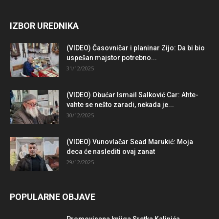
IZBOR UREDNIKA
(VIDEO) Časovničar i planinar Zijo: Da bi bio
uspešan majstor potrebno...
31/12/2025
(VIDEO) Obućar Ismail Salković Car: Ahte-
vahte se nešto zaradi, nekada je...
30/12/2025
(VIDEO) Vunovlačar Sead Marukić: Moja
deca će naslediti ovaj zanat
29/12/2025
POPULARNE OBJAVE