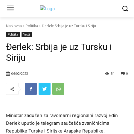
Naslovna
Politika
Đerlek: Srbija je uz Tursku i Siriju
Politika
Vesti
Đerlek: Srbija je uz Tursku i
Siriju
06/02/2023
54
0
Ministar zadužen za ravomerni regionalni razvoj Edin
Đerlek uputio je telegram saučešća zvaničnicima
Republike Turske i Sirijske Arapske Republike.