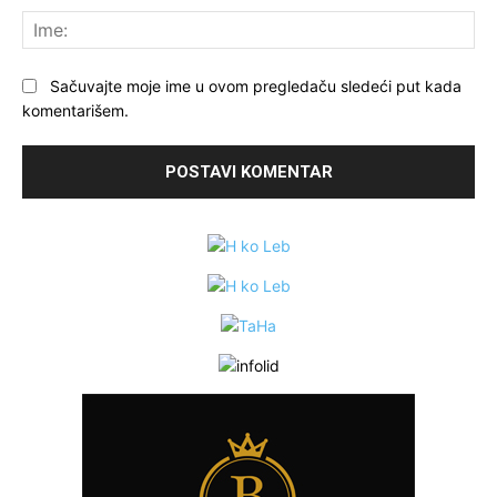
Ime
Sačuvajte moje ime u ovom pregledaču sledeći put kada
komentarišem.