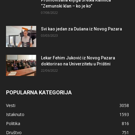
Promovisana knjiga Sretka Kalinića
“Zemunski klan – ko je ko”
07/08/2022
Svi kao jedan za Dušana iz Novog Pazara
03/03/2023
Lekar Fehim Juković iz Novog Pazara
doktorirao na Univerzitetu u Prištini
22/06/2022
POPULARNA KATEGORIJA
Vesti
3058
Istaknuto
1593
Politika
816
Društvo
751