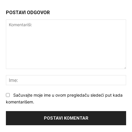
POSTAVI ODGOVOR
Komentariši:
Ime
Sačuvajte moje ime u ovom pregledaču sledeći put kada
komentarišem.