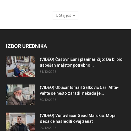
Učitaj još
IZBOR UREDNIKA
(VIDEO) Časovničar i planinar Zijo: Da bi bio
uspešan majstor potrebno...
31/12/2025
(VIDEO) Obućar Ismail Salković Car: Ahte-
vahte se nešto zaradi, nekada je...
30/12/2025
(VIDEO) Vunovlačar Sead Marukić: Moja
deca će naslediti ovaj zanat
29/12/2025