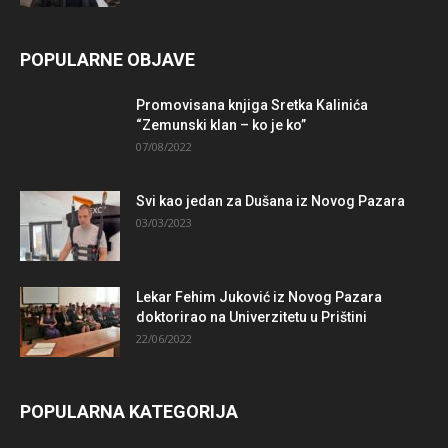
POPULARNE OBJAVE
Promovisana knjiga Sretka Kalinića
“Zemunski klan – ko je ko”
07/08/2022
Svi kao jedan za Dušana iz Novog Pazara
03/03/2023
Lekar Fehim Juković iz Novog Pazara
doktorirao na Univerzitetu u Prištini
22/06/2022
POPULARNA KATEGORIJA