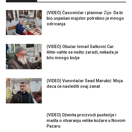
(VIDEO) Časovničar i planinar Zijo: Da bi
bio uspešan majstor potrebno je mnogo
odricanja
(VIDEO) Obućar Ismail Salković Car:
Ahte-vahte se nešto zaradi, nekada je
bilo mnogo bolje
(VIDEO) Vunovlačar Sead Marukić: Moja
deca će naslediti ovaj zanat
(VIDEO) Dženita proizvodi pustećije i
mašta o otvaranju velike kožare u Novom
Pazaru