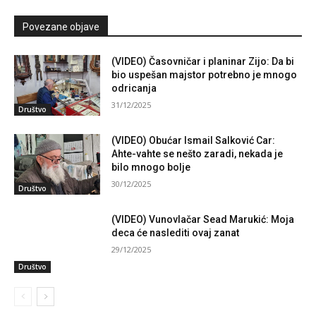
Povezane objave
(VIDEO) Časovničar i planinar Zijo: Da bi
bio uspešan majstor potrebno je mnogo
odricanja
31/12/2025
Društvo
(VIDEO) Obućar Ismail Salković Car:
Ahte-vahte se nešto zaradi, nekada je
bilo mnogo bolje
30/12/2025
Društvo
(VIDEO) Vunovlačar Sead Marukić: Moja
deca će naslediti ovaj zanat
29/12/2025
Društvo