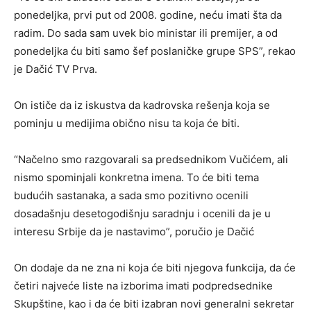
ponedeljka, prvi put od 2008. godine, neću imati šta da
radim. Do sada sam uvek bio ministar ili premijer, a od
ponedeljka ću biti samo šef poslaničke grupe SPS”, rekao
je Dačić TV Prva.
On ističe da iz iskustva da kadrovska rešenja koja se
pominju u medijima obično nisu ta koja će biti.
“Načelno smo razgovarali sa predsednikom Vučićem, ali
nismo spominjali konkretna imena. To će biti tema
budućih sastanaka, a sada smo pozitivno ocenili
dosadašnju desetogodišnju saradnju i ocenili da je u
interesu Srbije da je nastavimo”, poručio je Dačić
On dodaje da ne zna ni koja će biti njegova funkcija, da će
četiri najveće liste na izborima imati podpredsednike
Skupštine, kao i da će biti izabran novi generalni sekretar