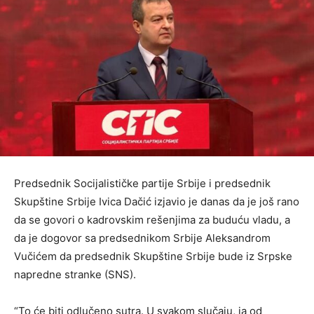
Predsednik Socijalističke partije Srbije i predsednik
Skupštine Srbije Ivica Dačić izjavio je danas da je još rano
da se govori o kadrovskim rešenjima za buduću vladu, a
da je dogovor sa predsednikom Srbije Aleksandrom
Vučićem da predsednik Skupštine Srbije bude iz Srpske
napredne stranke (SNS).
“To će biti odlučeno sutra. U svakom slučaju, ja od