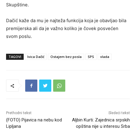
Skupštine.
Dačić kaže da mu je najteža funkcija koja je obavljao bila
premijerska ali da je važno koliko je čovek posvećen
svom poslu.
TAGOVI
Ivica Dačić
Ostajem bez posla
SPS
vlada
Prethodni tekst
Sledeći tekst
(FOTO) Pijavica na nebu kod
Aljbin Kurti: Zajednica srpskih
Lipljana
opština nije u interesu Srba