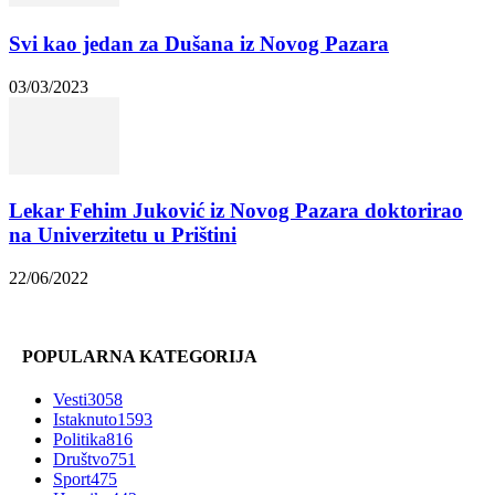
Svi kao jedan za Dušana iz Novog Pazara
03/03/2023
Lekar Fehim Juković iz Novog Pazara doktorirao
na Univerzitetu u Prištini
22/06/2022
POPULARNA KATEGORIJA
Vesti
3058
Istaknuto
1593
Politika
816
Društvo
751
Sport
475