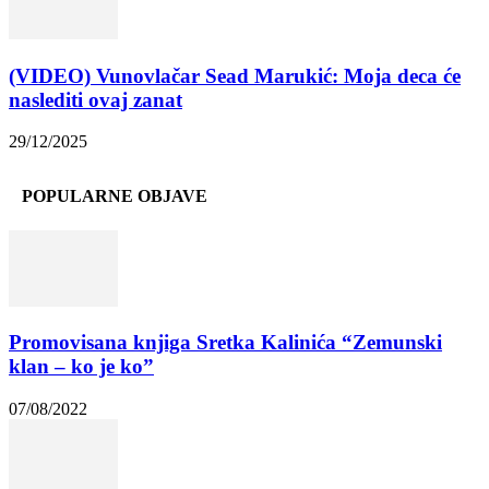
(VIDEO) Vunovlačar Sead Marukić: Moja deca će
naslediti ovaj zanat
29/12/2025
POPULARNE OBJAVE
Promovisana knjiga Sretka Kalinića “Zemunski
klan – ko je ko”
07/08/2022