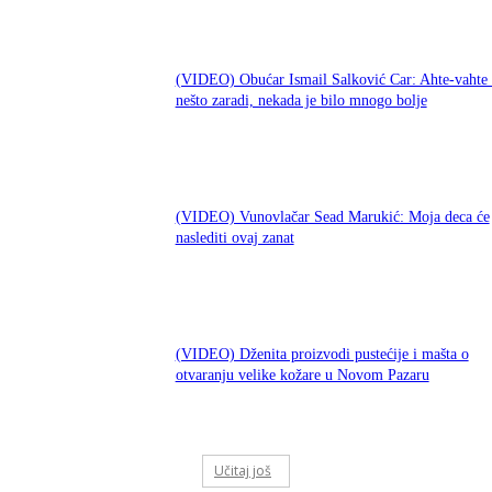
(VIDEO) Obućar Ismail Salković Car: Ahte-vahte 
nešto zaradi, nekada je bilo mnogo bolje
(VIDEO) Vunovlačar Sead Marukić: Moja deca će
naslediti ovaj zanat
(VIDEO) Dženita proizvodi pustećije i mašta o
otvaranju velike kožare u Novom Pazaru
Učitaj još