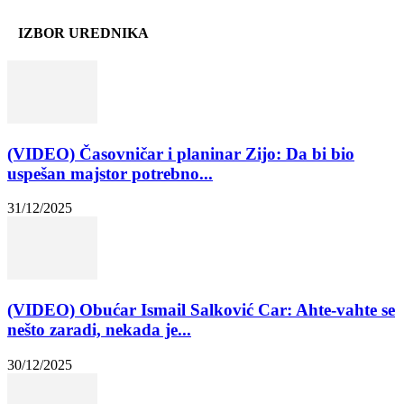
IZBOR UREDNIKA
(VIDEO) Časovničar i planinar Zijo: Da bi bio
uspešan majstor potrebno...
31/12/2025
(VIDEO) Obućar Ismail Salković Car: Ahte-vahte se
nešto zaradi, nekada je...
30/12/2025