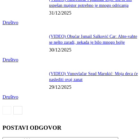
uspešan majstor potrebno je mnogo odricanja
31/12/2025
Društvo
(VIDEO) Obućar Ismail Salković Car: Ahte-vahte
se nešto zaradi, nekada je bilo mnogo bolje
30/12/2025
Društvo
(VIDEO) Vunovlačar Sead Marukić: Moja deca će
naslediti ovaj zanat
29/12/2025
Društvo
POSTAVI ODGOVOR