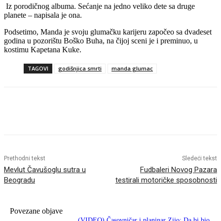
Iz porodičnog albuma. Sećanje na jedno veliko dete sa druge
planete – napisala je ona.
Podsetimo, Manda je svoju glumačku karijeru započeo sa dvadeset
godina u pozorištu Boško Buha, na čijoj sceni je i preminuo, u
kostimu Kapetana Kuke.
TAGOVI
godišnjica smrti
manda glumac
Prethodni tekst
Sledeći tekst
Mevlut Čavušoglu sutra u
Fudbaleri Novog Pazara
Beogradu
testirali motoričke sposobnosti
Povezane objave
(VIDEO) Časovničar i planinar Zijo: Da bi bio