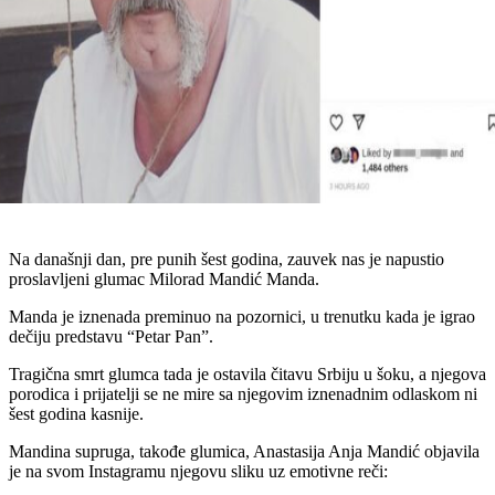
Na današnji dan, pre punih šest godina, zauvek nas je napustio
proslavljeni glumac Milorad Mandić Manda.
Manda je iznenada preminuo na pozornici, u trenutku kada je igrao
dečiju predstavu “Petar Pan”.
Tragična smrt glumca tada je ostavila čitavu Srbiju u šoku, a njegova
porodica i prijatelji se ne mire sa njegovim iznenadnim odlaskom ni
šest godina kasnije.
Mandina supruga, takođe glumica, Anastasija Anja Mandić objavila
je na svom Instagramu njegovu sliku uz emotivne reči: