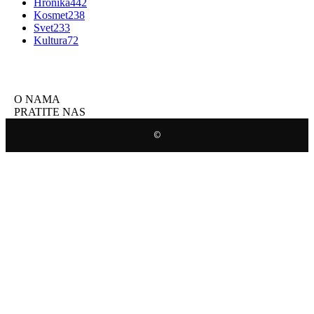
Hronika
442
Kosmet
238
Svet
233
Kultura
72
O NAMA
PRATITE NAS
©