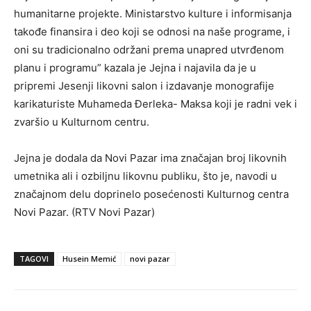
humanitarne projekte. Ministarstvo kulture i informisanja
takođe finansira i deo koji se odnosi na naše programe, i
oni su tradicionalno održani prema unapred utvrđenom
planu i programu” kazala je Jejna i najavila da je u
pripremi Jesenji likovni salon i izdavanje monografije
karikaturiste Muhameda Đerleka- Maksa koji je radni vek i
zvaršio u Kulturnom centru.
Jejna je dodala da Novi Pazar ima značajan broj likovnih
umetnika ali i ozbiljnu likovnu publiku, što je, navodi u
značajnom delu doprinelo posećenosti Kulturnog centra
Novi Pazar. (RTV Novi Pazar)
TAGOVI
Husein Memić
novi pazar