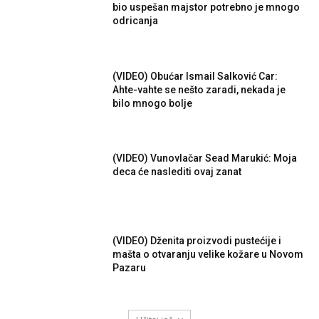
bio uspešan majstor potrebno je mnogo
odricanja
(VIDEO) Obućar Ismail Salković Car:
Ahte-vahte se nešto zaradi, nekada je
bilo mnogo bolje
(VIDEO) Vunovlačar Sead Marukić: Moja
deca će naslediti ovaj zanat
(VIDEO) Dženita proizvodi pustećije i
mašta o otvaranju velike kožare u Novom
Pazaru