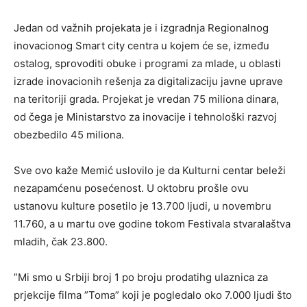
Jedan od važnih projekata je i izgradnja Regionalnog
inovacionog Smart city centra u kojem će se, između
ostalog, sprovoditi obuke i programi za mlade, u oblasti
izrade inovacionih rešenja za digitalizaciju javne uprave
na teritoriji grada. Projekat je vredan 75 miliona dinara,
od čega je Ministarstvo za inovacije i tehnološki razvoj
obezbedilo 45 miliona.
Sve ovo kaže Memić uslovilo je da Kulturni centar beleži
nezapamćenu posećenost. U oktobru prošle ovu
ustanovu kulture posetilo je 13.700 ljudi, u novembru
11.760, a u martu ove godine tokom Festivala stvaralaštva
mladih, čak 23.800.
”Mi smo u Srbiji broj 1 po broju prodatihg ulaznica za
prjekcije filma ”Toma” koji je pogledalo oko 7.000 ljudi što