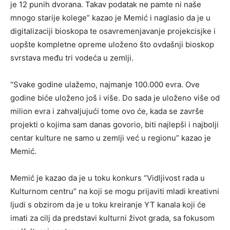
je 12 punih dvorana. Takav podatak ne pamte ni naše
mnogo starije kolege” kazao je Memić i naglasio da je u
digitalizaciji bioskopa te osavremenjavanje projekcisjke i
uopšte kompletne opreme uloženo što ovdašnji bioskop
svrstava među tri vodeća u zemlji.
“Svake godine ulažemo, najmanje 100.000 evra. Ove
godine biće uloženo još i više. Do sada je uloženo više od
milion evra i zahvaljujući tome ovo će, kada se završe
projekti o kojima sam danas govorio, biti najlepši i najbolji
centar kulture ne samo u zemlji već u regionu” kazao je
Memić.
Memić je kazao da je u toku konkurs “Vidljivost rada u
Kulturnom centru” na koji se mogu prijaviti mladi kreativni
ljudi s obzirom da je u toku kreiranje YT kanala koji će
imati za cilj da predstavi kulturni život grada, sa fokusom