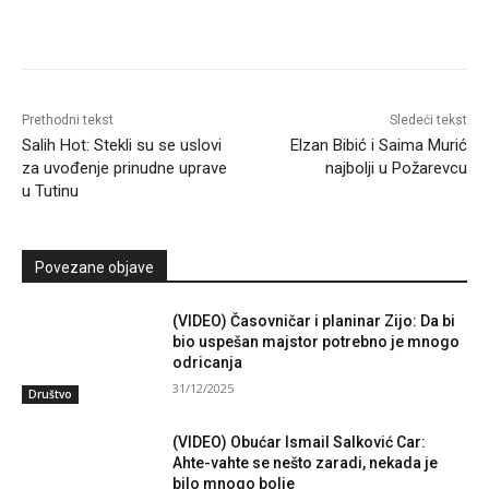
Prethodni tekst
Sledeći tekst
Salih Hot: Stekli su se uslovi
Elzan Bibić i Saima Murić
za uvođenje prinudne uprave
najbolji u Požarevcu
u Tutinu
Povezane objave
(VIDEO) Časovničar i planinar Zijo: Da bi
bio uspešan majstor potrebno je mnogo
odricanja
31/12/2025
Društvo
(VIDEO) Obućar Ismail Salković Car:
Ahte-vahte se nešto zaradi, nekada je
bilo mnogo bolje