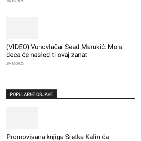
30/12/2025
(VIDEO) Vunovlačar Sead Marukić: Moja
deca će naslediti ovaj zanat
29/12/2025
POPULARNE OBJAVE
Promovisana knjiga Sretka Kalinića