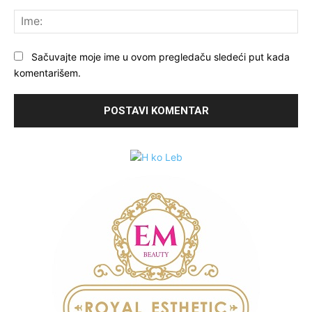
Komentariši:
Ime
Sačuvajte moje ime u ovom pregledaču sledeći put kada
komentarišem.