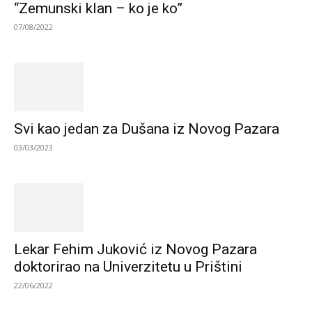
“Zemunski klan – ko je ko”
07/08/2022
Svi kao jedan za Dušana iz Novog Pazara
03/03/2023
Lekar Fehim Juković iz Novog Pazara
doktorirao na Univerzitetu u Prištini
22/06/2022