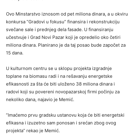
Ovo Minstarstvo iznosom od pet miliona dinara, a u okviru
konkursa ”Gradovi u fokusu” finansira i rekonstrukciju
svečane sale i prednjeg dela fasade. U finansiranju
učestvuje i Grad Novi Pazar koji je opredelio oko četiri
miliona dinara. Planirano je da taj posao bude započet za
15 dana.
U kulturnom centru se u sklopu projekta izgradnje
toplane na biomasu radi i na rešavanju energetske
efikasnosti za šta će biti uloženo 38 miliona dinara i
radovi koji su povereni novopazarskoj firmi počinju za
nekoliko dana, najavio je Memić.
”Imaćemo prvu gradsku ustanovu koja će biti energetski
efikasna i izuzetno sam ponosan i srećan zbog ovog
projekta” rekao je Memić.