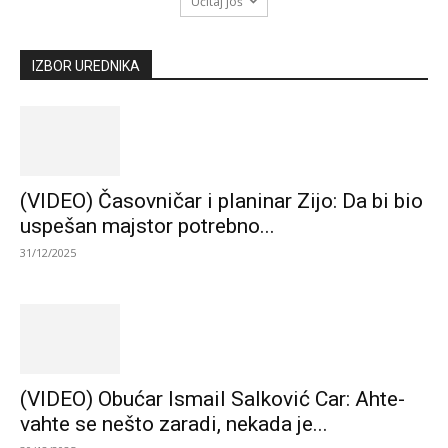
Učitaj još
IZBOR UREDNIKA
(VIDEO) Časovničar i planinar Zijo: Da bi bio
uspešan majstor potrebno...
31/12/2025
(VIDEO) Obućar Ismail Salković Car: Ahte-
vahte se nešto zaradi, nekada je...