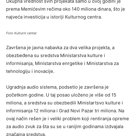
Ukupna vrednost svih projekata samo u ovoj godini je
prema Memićevim rečima oko 140 miliona dinara, što je
najveća investicija u istoriji Kulturnog centra.
Foto Kulturni centar
Završena je javna nabavka za dva velika projekta, a
obezbeđena su sredstva Ministarstva kulture i
informisanja, Ministarstva enrgetike i Ministarstva za
tehnologiju i inovacije.
Ugradnja audio sistema, podsetio je završena je
početkom godine. U taj posao uloženo je više od 15
miliona, a sredstva su obezbedili Ministartsvo kulture i
informisanja 12 miliona i Grad Novi Pazar tri miliona. Na
ovaj način rešen je i veliki problem koji rentiranja opreme
za audio zvuk za šta su se u ranijim godinama izdvajala
značajna sredstva.