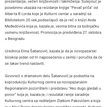
prezentacije, večeri knjževnosti i takmičenja. Sulejviuć je
posebnmo ukazala na reizdanje knjige ”Pevač priča” od
Alberta B Lorda koje je Kulturni centar u saradnji sa
Bibliotekom 20 vek,podsećajući da je reč o knjizi Avda
Međedovića koja je, kazala je, veoma bitna za bošnjačku
usmenu književnost. Promocija je predviđena 27. oktobra
u Beogradu.
Urednica Elma Šabanović, kazala je da je novopazarski
bioskop jedan od tri najposećenia u zemlji i poručila da će
se takav trend nastaviti.
Govoreći o dramskom delu Šabanović je podsetila na
koprodukciju Kulturnog centra sa novopazarskim
Regionalanim pozorištem i predstavu “Ako dugo gledaš u
ponor” koja je, kazala je, i rezulatat ranije saradnje
Kulturnog centra sa rediteljem Zlatkom Pakovićem a koja
je u Novi Pazar donela brojne prestižne nagrade. Kulturni