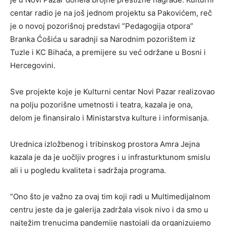
centar radio je na još jednom projektu sa Pakovićem, reč
je o novoj pozorišnoj predstavi ”Pedagogija otpora”
Branka Ćošića u saradnji sa Narodnim pozorištem iz
Tuzle i KC Bihaća, a premijere su već održane u Bosni i
Hercegovini.
Sve projekte koje je Kulturni centar Novi Pazar realizovao
na polju pozorišne umetnosti i teatra, kazala je ona,
delom je finansiralo i Ministarstva kulture i informisanja.
Urednica izložbenog i tribinskog prostora Amra Jejna
kazala je da je uočljiv progres i u infrasturktunom smislu
ali i u pogledu kvaliteta i sadržaja programa.
”Ono što je važno za ovaj tim koji radi u Multimedijalnom
centru jeste da je galerija zadržala visok nivo i da smo u
najtežim trenucima pandemije nastojali da organizujemo