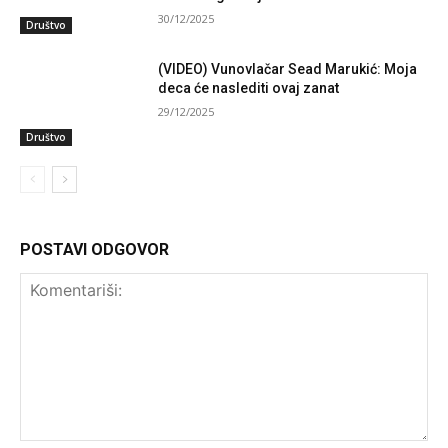
30/12/2025
Društvo
(VIDEO) Vunovlačar Sead Marukić: Moja
deca će naslediti ovaj zanat
29/12/2025
Društvo
POSTAVI ODGOVOR