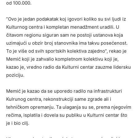
od 100.000.
”Ovo je jedan podakatak koj igovori koliko su svi ljudi iz
Kulturnog centra i kompletan menadžment uradili. U
čitavom regionu siguran sam ne postoji ustanova koja
uzimajući u obzir broj stanovnika ima takvu posećenost.
To je više od svih sportskih kolektiva zajedno”, rekao je
Memić koji je zahvalio kompletnom kolektivu koji je,
kazao je, vredno radio da Kulturni centar zauzme lidersku
poziciju.
Memić je kazao da se uporedo radilo na infrastrukturi
Kulrunog centra, rekonstrukciji same zgrade ali i
tehničkom opremanju. Ta ulaganja su se, prema njegovim
rečima, isplatila i dovela su publiku u Kulturni centar što
je i bio cilj.