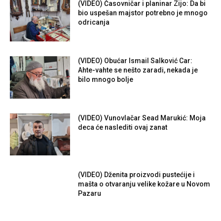
(VIDEO) Časovničar i planinar Zijo: Da bi
bio uspešan majstor potrebno je mnogo
odricanja
(VIDEO) Obućar Ismail Salković Car:
Ahte-vahte se nešto zaradi, nekada je
bilo mnogo bolje
(VIDEO) Vunovlačar Sead Marukić: Moja
deca će naslediti ovaj zanat
(VIDEO) Dženita proizvodi pustećije i
mašta o otvaranju velike kožare u Novom
Pazaru