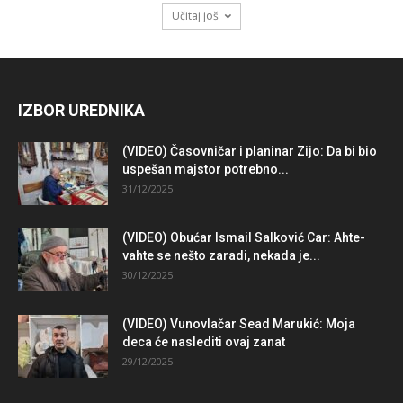
Učitaj još
IZBOR UREDNIKA
(VIDEO) Časovničar i planinar Zijo: Da bi bio
uspešan majstor potrebno...
31/12/2025
(VIDEO) Obućar Ismail Salković Car: Ahte-
vahte se nešto zaradi, nekada je...
30/12/2025
(VIDEO) Vunovlačar Sead Marukić: Moja
deca će naslediti ovaj zanat
29/12/2025