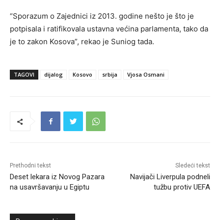
“Sporazum o Zajednici iz 2013. godine nešto je što je
potpisala i ratifikovala ustavna većina parlamenta, tako da
je to zakon Kosova”, rekao je Suniog tada.
TAGOVI
dijalog
Kosovo
srbija
Vjosa Osmani
Prethodni tekst
Sledeći tekst
Deset lekara iz Novog Pazara
Navijači Liverpula podneli
na usavršavanju u Egiptu
tužbu protiv UEFA