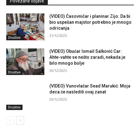
Povezane objave
(VIDEO) Časovničar i planinar Zijo: Da bi
bio uspešan majstor potrebno je mnogo
odricanja
31/12/2025
Društvo
(VIDEO) Obućar Ismail Salković Car:
Ahte-vahte se nešto zaradi, nekada je
bilo mnogo bolje
30/12/2025
Društvo
(VIDEO) Vunovlačar Sead Marukić: Moja
deca će naslediti ovaj zanat
29/12/2025
Društvo