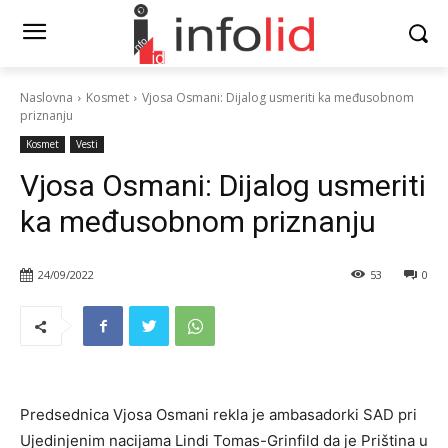
Naslovna
Kosmet
Vjosa Osmani: Dijalog usmeriti ka međusobnom
priznanju
Kosmet
Vesti
Vjosa Osmani: Dijalog usmeriti
ka međusobnom priznanju
24/09/2022
53
0
Predsednica Vjosa Osmani rekla je ambasadorki SAD pri
Ujedinjenim nacijama Lindi Tomas-Grinfild da je Priština u