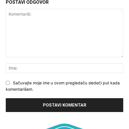
POSTAVI ODGOVOR
Komentariši:
Ime
Sačuvajte moje ime u ovom pregledaču sledeći put kada
komentarišem.