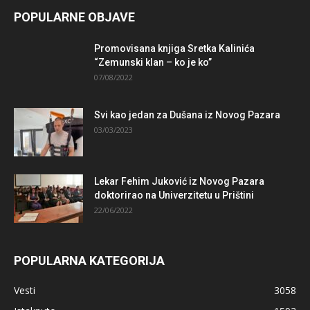
POPULARNE OBJAVE
Promovisana knjiga Sretka Kalinića
“Zemunski klan – ko je ko”
07/08/2022
Svi kao jedan za Dušana iz Novog Pazara
03/03/2023
Lekar Fehim Juković iz Novog Pazara
doktorirao na Univerzitetu u Prištini
22/06/2022
POPULARNA KATEGORIJA
Vesti
3058