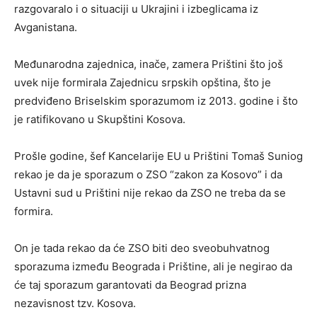
razgovaralo i o situaciji u Ukrajini i izbeglicama iz
Avganistana.
Međunarodna zajednica, inače, zamera Prištini što još
uvek nije formirala Zajednicu srpskih opština, što je
predviđeno Briselskim sporazumom iz 2013. godine i što
je ratifikovano u Skupštini Kosova.
Prošle godine, šef Kancelarije EU u Prištini Tomaš Suniog
rekao je da je sporazum o ZSO “zakon za Kosovo” i da
Ustavni sud u Prištini nije rekao da ZSO ne treba da se
formira.
On je tada rekao da će ZSO biti deo sveobuhvatnog
sporazuma između Beograda i Prištine, ali je negirao da
će taj sporazum garantovati da Beograd prizna
nezavisnost tzv. Kosova.