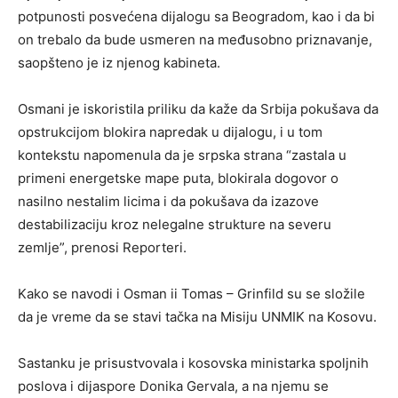
potpunosti posvećena dijalogu sa Beogradom, kao i da bi
on trebalo da bude usmeren na međusobno priznavanje,
saopšteno je iz njenog kabineta.
Osmani je iskoristila priliku da kaže da Srbija pokušava da
opstrukcijom blokira napredak u dijalogu, i u tom
kontekstu napomenula da je srpska strana “zastala u
primeni energetske mape puta, blokirala dogovor o
nasilno nestalim licima i da pokušava da izazove
destabilizaciju kroz nelegalne strukture na severu
zemlje”, prenosi Reporteri.
Kako se navodi i Osman ii Tomas – Grinfild su se složile
da je vreme da se stavi tačka na Misiju UNMIK na Kosovu.
Sastanku je prisustvovala i kosovska ministarka spoljnih
poslova i dijaspore Donika Gervala, a na njemu se