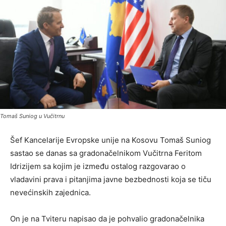
Tomaš Suniog u Vučitrnu
Šef Kancelarije Evropske unije na Kosovu Tomaš Suniog
sastao se danas sa gradonačelnikom Vučitrna Feritom
Idrizijem sa kojim je između ostalog razgovarao o
vladavini prava i pitanjima javne bezbednosti koja se tiču
nevećinskih zajednica.
On je na Tviteru napisao da je pohvalio gradonačelnika