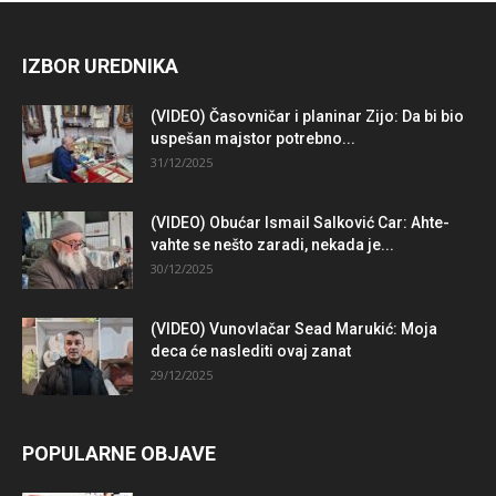
IZBOR UREDNIKA
(VIDEO) Časovničar i planinar Zijo: Da bi bio
uspešan majstor potrebno...
31/12/2025
(VIDEO) Obućar Ismail Salković Car: Ahte-
vahte se nešto zaradi, nekada je...
30/12/2025
(VIDEO) Vunovlačar Sead Marukić: Moja
deca će naslediti ovaj zanat
29/12/2025
POPULARNE OBJAVE