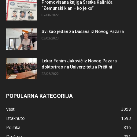
Promovisana knjiga Sretka Kalinića
“Zemunski klan – ko je ko”
07/08/2022
Svi kao jedan za Dušana iz Novog Pazara
03/03/2023
Lekar Fehim Juković iz Novog Pazara
doktorirao na Univerzitetu u Prištini
22/06/2022
POPULARNA KATEGORIJA
Vesti
3058
Istaknuto
1593
Politika
816
Društvo
751