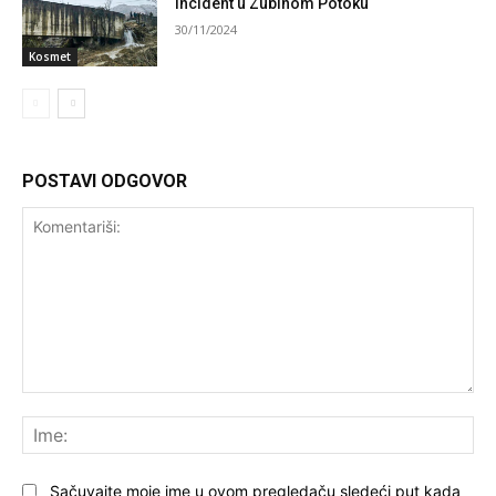
incident u Zubinom Potoku
30/11/2024
Kosmet
POSTAVI ODGOVOR
Komentariši:
Ime
Sačuvajte moje ime u ovom pregledaču sledeći put kada