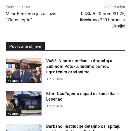
Prethodni tekst
Sledeći tekst
Mesi: Benzema je zaslužio
RUSIJA: Oboren SU-25,
“Zlatnu loptu”
likvidirano 290 boraca u
Ukrajini
Povezane objave
Vučić: Nismo umešani u događaj u
Zubinom Potoku, nudimo pomoć
ugroženim građanima
30/11/2024
Kosmet
Kfor: Osuđujemo napad na kanal Ibar-
Lepenac
30/11/2024
Kosmet
Barbano: Institucije detaljno sa ispitaju