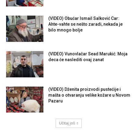
(VIDEO) Obućar Ismail Salković Car:
Ahte-vahte se nešto zaradi, nekada je
bilo mnogo bolje
(VIDEO) Vunovlačar Sead Marukić: Moja
deca će naslediti ovaj zanat
(VIDEO) Dženita proizvodi pustećije i
mašta o otvaranju velike kožare u Novom
Pazaru
Učitaj još