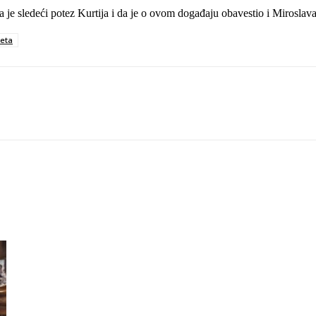
a je sledeći potez Kurtija i da je o ovom događaju obavestio i Miroslav
teta