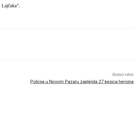
a Lajčaka”.
Sledeći tekst
Policija u Novom Pazaru zaplenila 27 kesica heroina