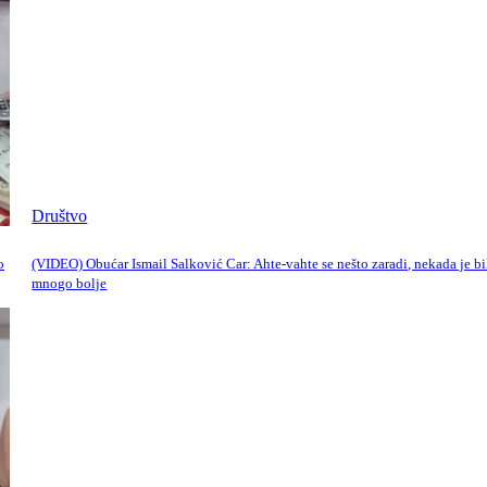
Društvo
o
(VIDEO) Obućar Ismail Salković Car: Ahte-vahte se nešto zaradi, nekada je bi
mnogo bolje