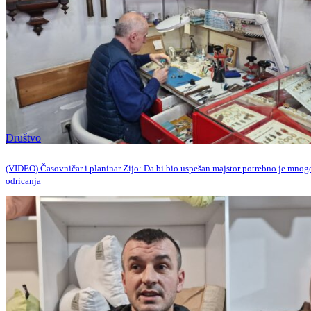
Društvo
(VIDEO) Časovničar i planinar Zijo: Da bi bio uspešan majstor potrebno je mnog
odricanja