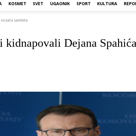
A
KOSMET
SVET
UGAONIK
SPORT
KULTURA
REPO
, vozača saniteta
ci kidnapovali Dejana Spahića