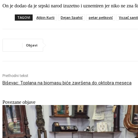
On je dodao da je srpski narod izuzetno i uznemiren jer niko ne zna št
TAGOVI
Aljbin Kurti
Dejan Spahić
petar petković
Vozač sani
Objavi
Prethodni tekst
Biševac: Toplana na biomasu biće završena do oktobra meseca
Povezane objave