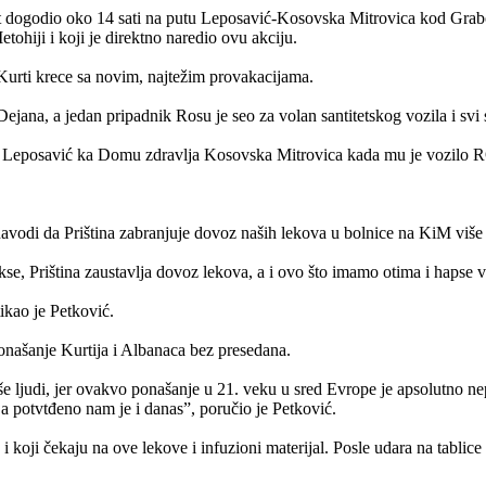
nt dogodio oko 14 sati na putu Leposavić-Kosovska Mitrovica kod Grabov
tohiji i koji je direktno naredio ovu akciju.
Kurti krece sa novim, najtežim provakacijama.
ejana, a jedan pripadnik Rosu je seo za volan santitetskog vozila i svi 
 iz Leposavić ka Domu zdravlja Kosovska Mitrovica kada mu je vozilo
i navodi da Priština zabranjuje dovoz naših lekova u bolnice na KiM viš
akse, Priština zaustavlja dovoz lekova, a i ovo što imamo otima i hapse 
ikao je Petković.
onašanje Kurtija i Albanaca bez presedana.
 ljudi, jer ovakvo ponašanje u 21. veku u sred Evrope je apsolutno nepr
a potvtđeno nam je i danas”, poručio je Petković.
 koji čekaju na ove lekove i infuzioni materijal. Posle udara na tablice i