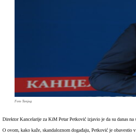
Foto Tanjug
Direktor Kancelarije za KiM Petar Petković izjavio je da su danas n
O ovom, kako kaže, skandaloznom događaju, Petković je obavestio v