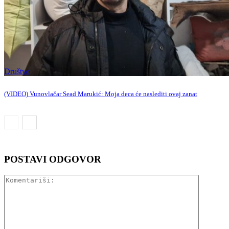
Društvo
(VIDEO) Vunovlačar Sead Marukić: Moja deca će naslediti ovaj zanat
POSTAVI ODGOVOR
Komentar