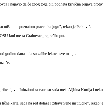
ca i najavio da će zbog toga biti podneta krivična prijava protiv
su otišli u nepoznatom pravcu ka jugu”, rekao je Petković.
 ROSU kod mesta Grabovac preprečilo put.
e od godinu dana a da su zalihe lekova sve manje.
vozače.
ihvatljivo. Infuzioni rastvori su sada meta Aljbina Kurtija i neko
 lične karte, sada na red dolaze i zdravstvene institucije”, rekao je