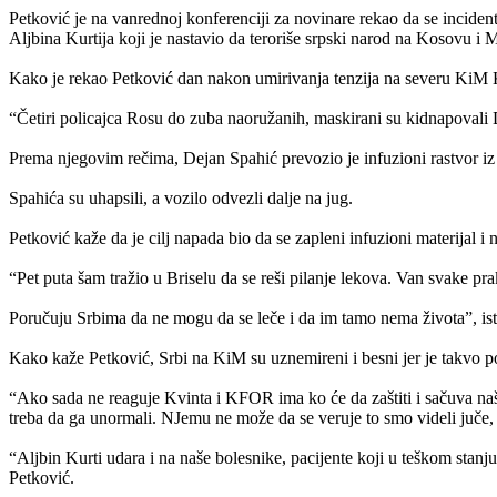
Petković je na vanrednoj konferenciji za novinare rekao da se incide
Aljbina Kurtija koji je nastavio da teroriše srpski narod na Kosovu i Me
Kako je rekao Petković dan nakon umirivanja tenzija na severu KiM 
“Četiri policajca Rosu do zuba naoružanih, maskirani su kidnapovali D
Prema njegovim rečima, Dejan Spahić prevozio je infuzioni rastvor
Spahića su uhapsili, a vozilo odvezli dalje na jug.
Petković kaže da je cilj napada bio da se zapleni infuzioni materijal 
“Pet puta šam tražio u Briselu da se reši pilanje lekova. Van svake pr
Poručuju Srbima da ne mogu da se leče i da im tamo nema života”, ist
Kako kaže Petković, Srbi na KiM su uznemireni i besni jer je takvo p
“Ako sada ne reaguje Kvinta i KFOR ima ko će da zaštiti i sačuva naše
treba da ga unormali. NJemu ne može da se veruje to smo videli juče, 
“Aljbin Kurti udara i na naše bolesnike, pacijente koji u teškom stanju i
Petković.