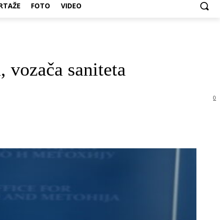
RTAŽE
FOTO
VIDEO
, vozača saniteta
0