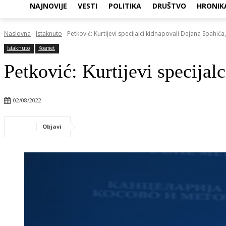
NAJNOVIJE
VESTI
POLITIKA
DRUŠTVO
HRONIK
Naslovna
Istaknuto
Petković: Kurtijevi specijalci kidnapovali Dejana Spahića
Istaknuto
Kosmet
Petković: Kurtijevi specijal
02/08/2022
Objavi