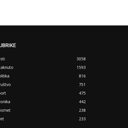
UBRIKE
sti
3058
taknuto
1593
litika
816
ruštvo
751
ort
475
ronika
442
osmet
238
et
233