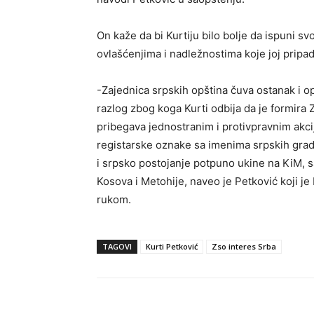
On kaže da bi Kurtiju bilo bolje da ispuni s
ovlašćenjima i nadležnostima koje joj pripad
-Zajednica srpskih opština čuva ostanak i op
razlog zbog koga Kurti odbija da je formira 
pribegava jednostranim i protivpravnim akc
registarske oznake sa imenima srpskih grado
i srpsko postojanje potpuno ukine na KiM,
Kosova i Metohije, naveo je Petković koji je
rukom.
TAGOVI
Kurti Petković
Zso interes Srba
Objavi