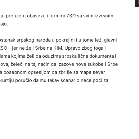
voju preuzetu obavezu i formira ZSO sa svim izvršnim
aju.
stanak srpskog naroda u pokrajini i u tome leži glavni
ZSO – jer ne želi Srbe na KiM. Upravo zbog toga i
ijama kojima želi da oduzima srpska lična dokumenta i
va, želeći na taj način da izazove nove sukobe i Srbe
 sa posebnom opsesijom da zbriše sa mape sever
 Kurtiju poručio da mu takav scenario neće poći za