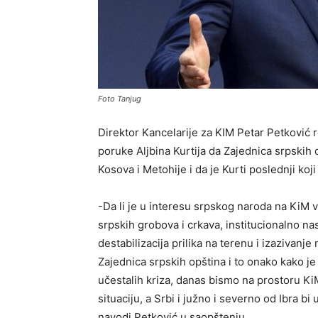
Foto Tanjug
Direktor Kancelarije za KIM Petar Petković r
poruke Aljbina Kurtija da Zajednica srpskih
Kosova i Metohije i da je Kurti poslednji koji
-Da li je u interesu srpskog naroda na KiM v
srpskih grobova i crkava, institucionalno nasil
destabilizacija prilika na terenu i izazivanj
Zajednica srpskih opština i to onako kako
učestalih kriza, danas bismo na prostoru K
situaciju, a Srbi i južno i severno od Ibra bi
navodi Petković u saopštenju.