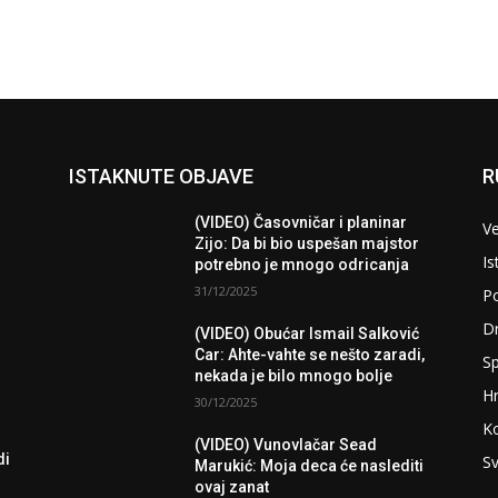
ISTAKNUTE OBJAVE
R
(VIDEO) Časovničar i planinar
Ve
Zijo: Da bi bio uspešan majstor
Is
potrebno je mnogo odricanja
31/12/2025
Po
D
(VIDEO) Obućar Ismail Salković
Car: Ahte-vahte se nešto zaradi,
Sp
nekada je bilo mnogo bolje
H
30/12/2025
K
(VIDEO) Vunovlačar Sead
di
Sv
Marukić: Moja deca će naslediti
ovaj zanat