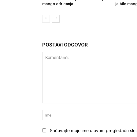
mnogo odricanja
je bilo mno
POSTAVI ODGOVOR
Komentariši:
Ime:
Sačuvajte moje ime u ovom pregledaču sle