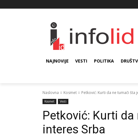
NAJNOVIJE
VESTI
POLITIKA
DRUŠT
Naslovna
Kosmet
Petković: Kurti da ne tumači šta j
Kosmet
Vesti
Petković: Kurti da
interes Srba