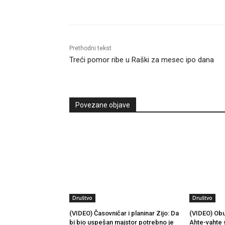
Prethodni tekst
Treći pomor ribe u Raški za mesec ipo dana
Povezane objave
Društvo
Društvo
(VIDEO) Časovničar i planinar Zijo: Da
(VIDEO) Obu
bi bio uspešan majstor potrebno je
Ahte-vahte 