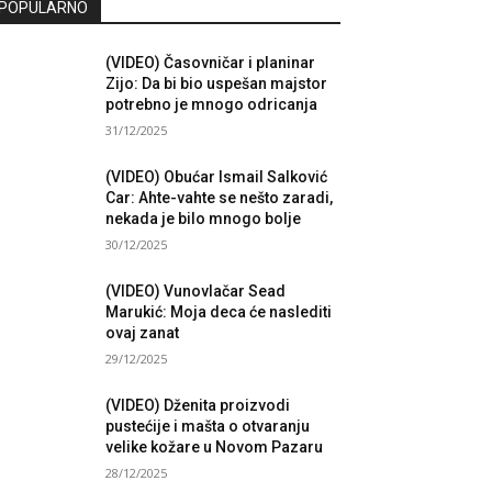
POPULARNO
(VIDEO) Časovničar i planinar
Zijo: Da bi bio uspešan majstor
potrebno je mnogo odricanja
31/12/2025
(VIDEO) Obućar Ismail Salković
Car: Ahte-vahte se nešto zaradi,
nekada je bilo mnogo bolje
30/12/2025
(VIDEO) Vunovlačar Sead
Marukić: Moja deca će naslediti
ovaj zanat
29/12/2025
(VIDEO) Dženita proizvodi
pustećije i mašta o otvaranju
velike kožare u Novom Pazaru
28/12/2025