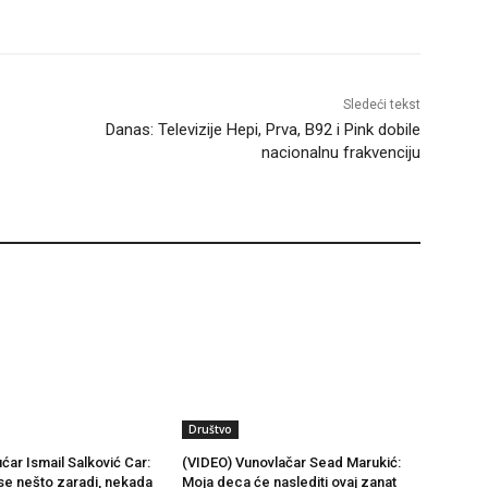
Sledeći tekst
Danas: Televizije Hepi, Prva, B92 i Pink dobile
nacionalnu frakvenciju
Društvo
ćar Ismail Salković Car:
(VIDEO) Vunovlačar Sead Marukić:
se nešto zaradi, nekada
Moja deca će naslediti ovaj zanat