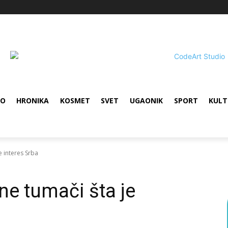
VO
HRONIKA
KOSMET
SVET
UGAONIK
SPORT
KULT
e interes Srba
 ne tumači šta je