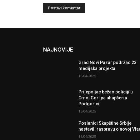
NAJNOVIJE
Grad Novi Pazar podržao 23
medijska projekta
16/04/2025
Prijepoljac bežao policiji u
Crnoj Gori pa uhapšen u
Podgorici
16/04/2025
Poslanici Skupštine Srbije
nastavili raspravu o novoj Vla
16/04/2025