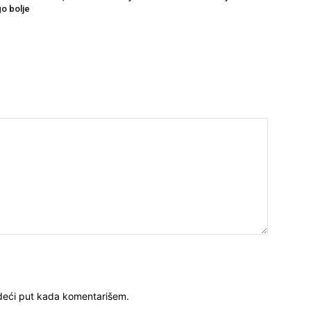
go bolje
deći put kada komentarišem.