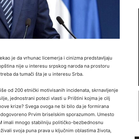
ekao je da vrhunac licemerja i cinizma predstavljaju
 opština nije u interesu srpskog naroda na prostoru
 treba da tumači šta je u interesu Srba.
iše od 200 etnički motivisanih incidenata, skrnavljenje
je, jednostrani potezi vlasti u Prištini kojma je cilj
e nove krize? Svega ovoga ne bi bilo da je formirana
 je dogovoreno Prvim briselskim sporazumom. Umesto
iM imali mnogo stabilniju političko-bezbednosnu
 uživali svoja puna prava u ključnim oblastima života,