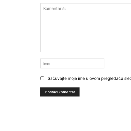
Komentariši:
Ime:
Sačuvajte moje ime u ovom pregledaču sle
NAJNOVIJE