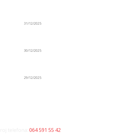
ta
(VIDEO) Časovničar i planinar Zijo: Da bi bio
Ve
uspešan majstor potrebno je mnogo odricanja
Is
31/12/2025
Po
(VIDEO) Obućar Ismail Salković Car: Ahte-vahte
D
se nešto zaradi, nekada je bilo mnogo bolje
Sp
30/12/2025
H
 o
(VIDEO) Vunovlačar Sead Marukić: Moja deca
K
će naslediti ovaj zanat
Sv
29/12/2025
NTAKT
D
roj telefona:
064 591 55 42