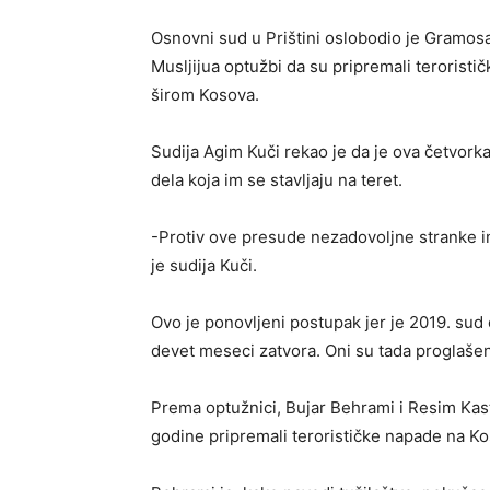
Osnovni sud u Prištini oslobodio je Gramosa 
Musljijua optužbi da su pripremali terorist
širom Kosova.
Sudija Agim Kuči rekao je da je ova četvorka
dela koja im se stavljaju na teret.
-Protiv ove presude nezadovoljne stranke 
je sudija Kuči.
Ovo je ponovljeni postupak jer je 2019. su
devet meseci zatvora. Oni su tada proglašeni
Prema optužnici, Bujar Behrami i Resim Kast
godine pripremali terorističke napade na K