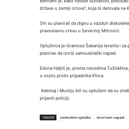
Behrami je, kako navodi tužilaštvo, pokuša
države u zemlji orlova”, koja bi delovala na 
Oni su planirali da dignu u vazduh diskoteke
pravoslavnu crkvu u Severnoj Mitrovici.
Optužnica je Gramosa Šabanija teretila i za 
planirao da izvrši samoubilački napad.
Edona Haljiti je, prema navodima Tužilaštva
u vozilu protiv pripadnika Kfora.
Ademaj i Musliju bili su optuženi da su znali
prijavili policiji.
TAGOVI
oslobođeni optužbe
terorizam napadi