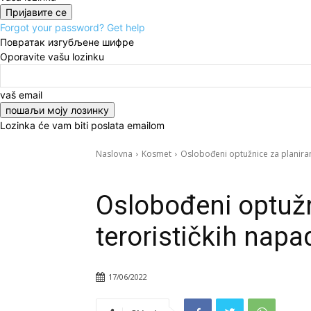
Forgot your password? Get help
Повратак изгубљене шифре
Oporavite vašu lozinku
vaš email
Lozinka će vam biti poslata emailom
Naslovna
Kosmet
Oslobođeni optužnice za planiran
Kosmet
Vesti
Oslobođeni optužn
terorističkih nap
17/06/2022