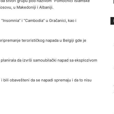
o da stvori grupu pod nazivom “Pomoćnici Islamske
Kosovu, u Makedoniji i Albaniji.
 “Insomnia” i “Cambodia” u Gračanici, kao i
pripremanje terorističkog napada u Belgiji gde je
, planirala da izvrši samoubilački napad sa eksplozivom
 i bili obavešteni da se napadi spremaju i da to nisu