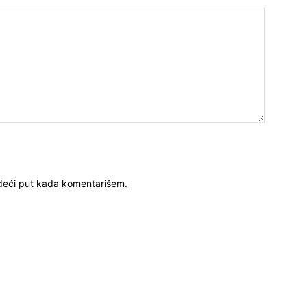
deći put kada komentarišem.
ISTAKNUTE OBJAVE
R