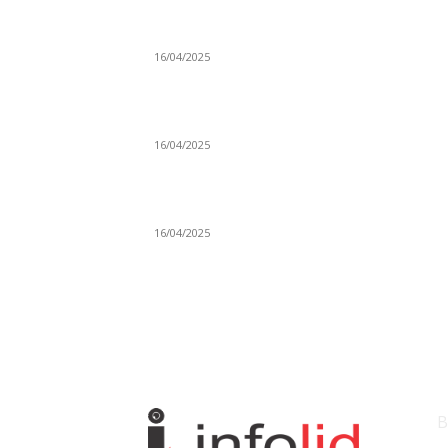
Grad Novi Pazar podržao 23 medijska projek
16/04/2025
Prijepoljac bežao policiji u Crnoj Gori pa
uhapšen u Podgorici
16/04/2025
Poslanici Skupštine Srbije nastavili raspravu
novoj Vladi
16/04/2025
KO
B