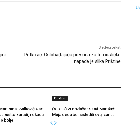
Uč
Sledeći tekst
ini
Petković: Oslobađajuća presuda za terorističke
napade je slika Prištine
Društvo
ćar Ismail Salković Car:
(VIDEO) Vunovlačar Sead Marukić:
se nešto zaradi, nekada
Moja deca će naslediti ovaj zanat
go bolje