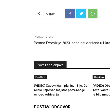
Objavi
Prethodni tekst
Pesma Evrovizije 2023. neće biti održana u Ukraj
Povezane objave
Društvo
Društvo
(VIDEO) Časovničar i planinar Zijo: Da
(VIDEO) Obu
bi bio uspešan majstor potrebno je
Ahte-vahte 
mnogo odricanja
je bilo mno
POSTAVI ODGOVOR