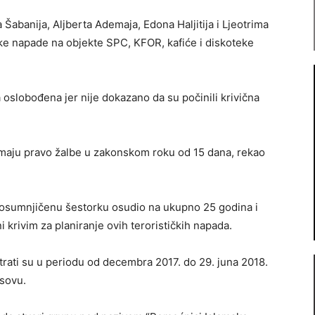
Šabanija, Aljberta Ademaja, Edona Haljitija i Ljeotrima
ičke napade na objekte SPC, KFOR, kafiće i diskoteke
 oslobođena jer nije dokazano da su počinili krivična
imaju pravo žalbe u zakonskom roku od 15 dana, rekao
d osumnjičenu šestorku osudio na ukupno 25 godina i
 krivim za planiranje ovih terorističkih napada.
rati su u periodu od decembra 2017. do 29. juna 2018.
osovu.