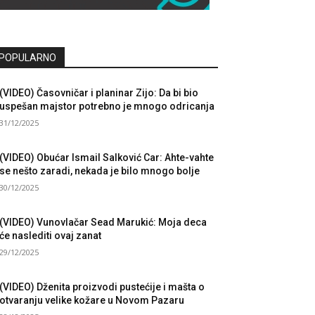
POPULARNO
(VIDEO) Časovničar i planinar Zijo: Da bi bio
uspešan majstor potrebno je mnogo odricanja
31/12/2025
(VIDEO) Obućar Ismail Salković Car: Ahte-vahte
se nešto zaradi, nekada je bilo mnogo bolje
30/12/2025
(VIDEO) Vunovlačar Sead Marukić: Moja deca
će naslediti ovaj zanat
29/12/2025
(VIDEO) Dženita proizvodi pustećije i mašta o
otvaranju velike kožare u Novom Pazaru