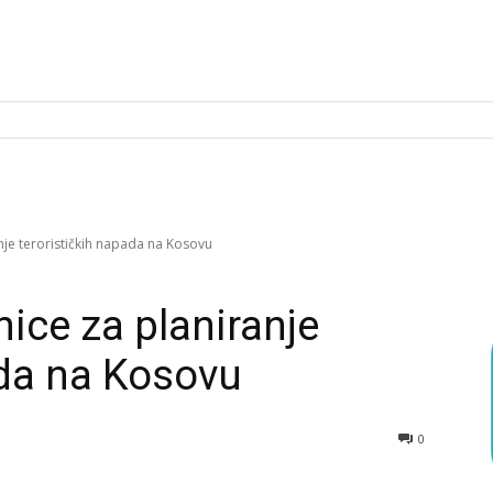
je terorističkih napada na Kosovu
ice za planiranje
ada na Kosovu
0