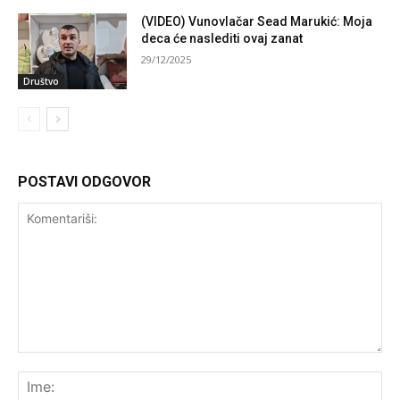
(VIDEO) Vunovlačar Sead Marukić: Moja
deca će naslediti ovaj zanat
29/12/2025
Društvo
POSTAVI ODGOVOR
Komentariši:
Ime