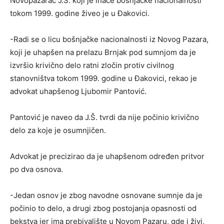
Novopazarac J.Š. koji je inače bošnjačke nacionalnosti
tokom 1999. godine živeo je u Đakovici.
-Radi se o licu bošnjačke nacionalnosti iz Novog Pazara,
koji je uhapšen na prelazu Brnjak pod sumnjom da je
izvršio krivično delo ratni zločin protiv civilnog
stanovništva tokom 1999. godine u Đakovici, rekao je
advokat uhapšenog Ljubomir Pantović.
Pantović je naveo da J.Š. tvrdi da nije počinio krivično
delo za koje je osumnjičen.
Advokat je precizirao da je uhapšenom određen pritvor
po dva osnova.
-Jedan osnov je zbog navodne osnovane sumnje da je
počinio to delo, a drugi zbog postojanja opasnosti od
bekstva jer ima prebivalište u Novom Pazaru, gde i živi,