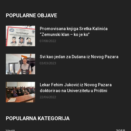
POPULARNE OBJAVE
Promovisana knjiga Sretka Kalinića
“Zemunski klan – ko je ko”
07/08/2022
Svi kao jedan za Dušana iz Novog Pazara
03/03/2023
Lekar Fehim Juković iz Novog Pazara
doktorirao na Univerzitetu u Prištini
22/06/2022
POPULARNA KATEGORIJA
Vesti
3058