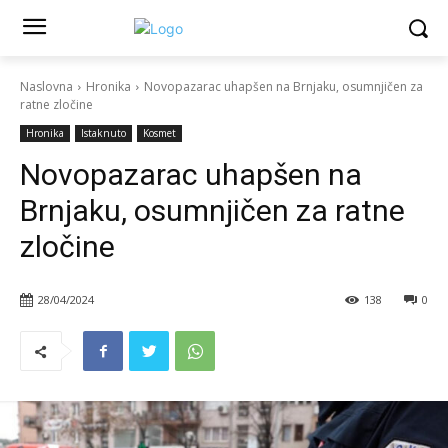
Naslovna
Hronika
Novopazarac uhapšen na Brnjaku, osumnjičen za
ratne zločine
Hronika
Istaknuto
Kosmet
Novopazarac uhapšen na
Brnjaku, osumnjičen za ratne
zločine
28/04/2024
138
0