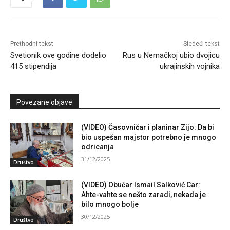
Prethodni tekst
Sledeći tekst
Svetionik ove godine dodelio
Rus u Nemačkoj ubio dvojicu
415 stipendija
ukrajinskih vojnika
Povezane objave
(VIDEO) Časovničar i planinar Zijo: Da bi
bio uspešan majstor potrebno je mnogo
odricanja
31/12/2025
Društvo
(VIDEO) Obućar Ismail Salković Car:
Ahte-vahte se nešto zaradi, nekada je
bilo mnogo bolje
30/12/2025
Društvo