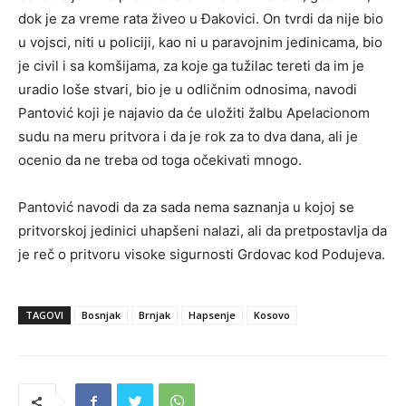
dok je za vreme rata živeo u Đakovici. On tvrdi da nije bio
u vojsci, niti u policiji, kao ni u paravojnim jedinicama, bio
je civil i sa komšijama, za koje ga tužilac tereti da im je
uradio loše stvari, bio je u odličnim odnosima, navodi
Pantović koji je najavio da će uložiti žalbu Apelacionom
sudu na meru pritvora i da je rok za to dva dana, ali je
ocenio da ne treba od toga očekivati mnogo.
Pantović navodi da za sada nema saznanja u kojoj se
pritvorskoj jedinici uhapšeni nalazi, ali da pretpostavlja da
je reč o pritvoru visoke sigurnosti Grdovac kod Podujeva.
TAGOVI
Bosnjak
Brnjak
Hapsenje
Kosovo