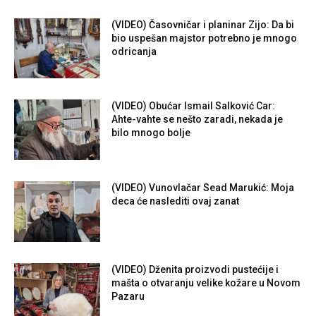
(VIDEO) Časovničar i planinar Zijo: Da bi
bio uspešan majstor potrebno je mnogo
odricanja
(VIDEO) Obućar Ismail Salković Car:
Ahte-vahte se nešto zaradi, nekada je
bilo mnogo bolje
(VIDEO) Vunovlačar Sead Marukić: Moja
deca će naslediti ovaj zanat
(VIDEO) Dženita proizvodi pustećije i
mašta o otvaranju velike kožare u Novom
Pazaru