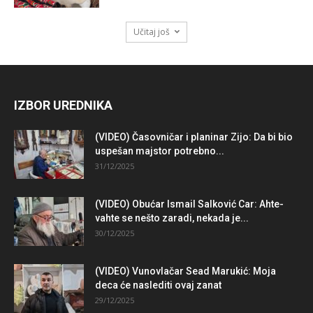
Učitaj još
IZBOR UREDNIKA
(VIDEO) Časovničar i planinar Zijo: Da bi bio
uspešan majstor potrebno...
31/12/2025
(VIDEO) Obućar Ismail Salković Car: Ahte-
vahte se nešto zaradi, nekada je...
30/12/2025
(VIDEO) Vunovlačar Sead Marukić: Moja
deca će naslediti ovaj zanat
29/12/2025