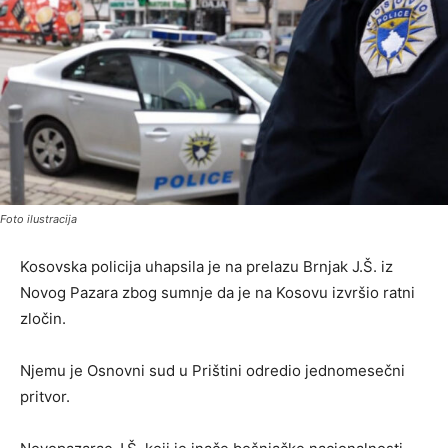
Foto ilustracija
Kosovska policija uhapsila je na prelazu Brnjak J.Š. iz
Novog Pazara zbog sumnje da je na Kosovu izvršio ratni
zločin.
Njemu je Osnovni sud u Prištini odredio jednomesečni
pritvor.