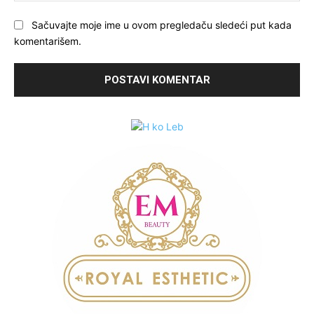
Sačuvajte moje ime u ovom pregledaču sledeći put kada
komentarišem.